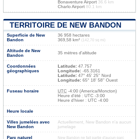
Bonaventure Airport
36.6 km
Charlo Airport
80.1 km
TERRITOIRE DE NEW BANDON
Superficie de New
36 958 hectares
Bandon
369,58 km²
(142,70 sq mi)
Altitude de New
35 mètres d'altitude
Bandon
Coordonnées
Latitude:
47.757
géographiques
Longitude:
-65.3161
Latitude:
47° 45' 25'' Nord
Longitude:
65° 18' 58'' Ouest
Fuseau horaire
UTC
-4:00 (America/Moncton)
Heure d'été : UTC -3:00
Heure d'hiver : UTC -4:00
Heure locale
Villes jumelées avec
Actuellement, New Bandon n'a aucun
New Bandon
jumelage
Parc naturel
New Bandon ne fait partie d'aucun parc