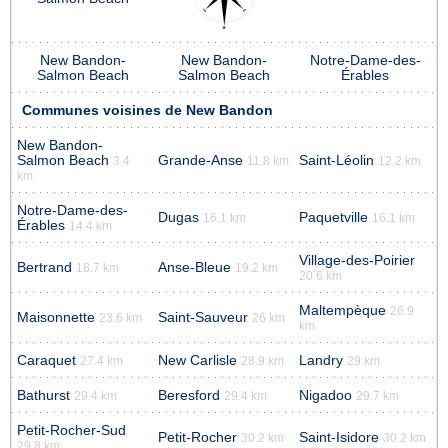
New Bandon-
New Bandon-
Notre-Dame-des-
Salmon Beach
Salmon Beach
Érables
Communes voisines de New Bandon
New Bandon-
Salmon Beach
Grande-Anse
Saint-Léolin
3.4
11.8 km
12.2 km
km
Notre-Dame-des-
Dugas
Paquetville
16.1 km
16.1 km
Érables
14.4 km
Village-des-Poirier
Bertrand
Anse-Bleue
18.7 km
19.2 km
20.6 km
Maltempèque
26.9
Maisonnette
Saint-Sauveur
23.6 km
26 km
km
Caraquet
New Carlisle
Landry
27.4 km
28.9 km
29 km
Bathurst
Beresford
Nigadoo
29.4 km
29.4 km
29.7 km
Petit-Rocher-Sud
Petit-Rocher
Saint-Isidore
30.2 km
30.2 km
29.8 km