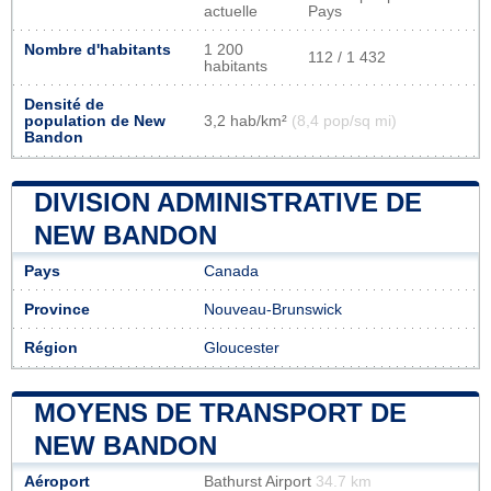
actuelle
Pays
Nombre d'habitants
1 200
112 / 1 432
habitants
Densité de
population de New
3,2 hab/km²
(8,4 pop/sq mi)
Bandon
DIVISION ADMINISTRATIVE DE
NEW BANDON
Pays
Canada
Province
Nouveau-Brunswick
Région
Gloucester
MOYENS DE TRANSPORT DE
NEW BANDON
Aéroport
Bathurst Airport
34.7 km