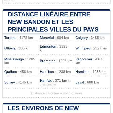
DISTANCE LINÉAIRE ENTRE
NEW BANDON ET LES
PRINCIPALES VILLES DU PAYS
Toronto
: 1178 km
Montréal
: 684 km
Calgary
: 3485 km
Edmonton
: 3393
Ottawa
: 835 km
Winnipeg
: 2327 km
km
Mississauga
: 1205
Vancouver
: 4160
Brampton
: 1208 km
km
km
Québec
: 458 km
Hamilton
: 1238 km
Hamilton
: 1238 km
Halifax
: 371 km
la
Surrey
: 4145 km
Laval
: 688 km
plus proche
Distance calculée à vol d'oiseau
LES ENVIRONS DE NEW