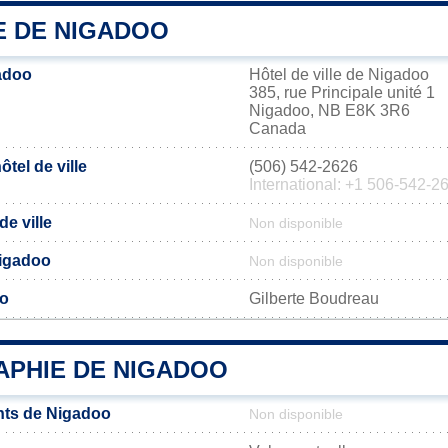
E DE NIGADOO
adoo
Hôtel de ville de Nigadoo
385, rue Principale unité 1
Nigadoo, NB E8K 3R6
Canada
tel de ville
(506) 542-2626
International: +1 506-542-2
de ville
Non disponible
Nigadoo
Non disponible
oo
Gilberte Boudreau
PHIE DE NIGADOO
nts de Nigadoo
Non disponible