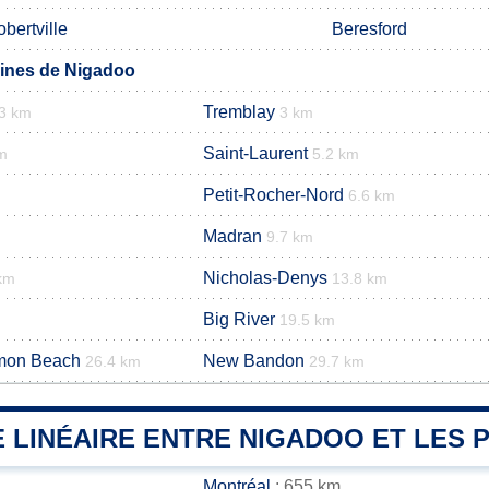
bertville
Beresford
nes de Nigadoo
Tremblay
3 km
3 km
Saint-Laurent
m
5.2 km
Petit-Rocher-Nord
6.6 km
Madran
9.7 km
Nicholas-Denys
km
13.8 km
Big River
19.5 km
mon Beach
New Bandon
26.4 km
29.7 km
 LINÉAIRE ENTRE NIGADOO ET LES P
Montréal
: 655 km