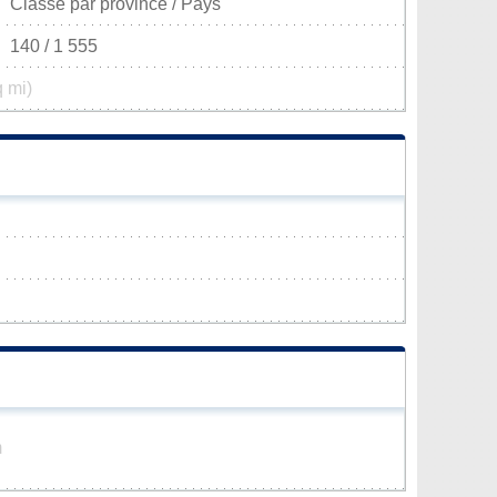
Classé par province / Pays
140 / 1 555
q mi)
m