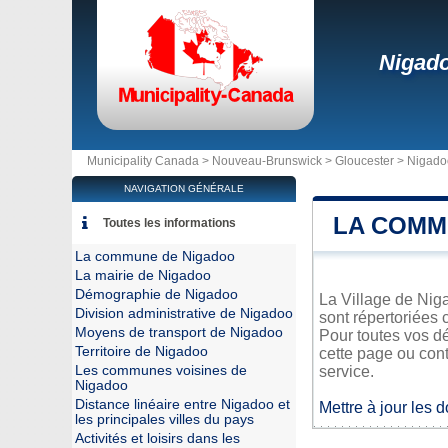
Nigad
Municipality Canada >
Nouveau-Brunswick
>
Gloucester
>
Nigado
NAVIGATION GÉNÉRALE
LA COMM
Toutes les informations
La commune de Nigadoo
La mairie de Nigadoo
Démographie de Nigadoo
La Village de Niga
Division administrative de Nigadoo
sont répertoriées 
Moyens de transport de Nigadoo
Pour toutes vos d
Territoire de Nigadoo
cette page ou cont
Les communes voisines de
service.
Nigadoo
Distance linéaire entre Nigadoo et
Mettre à jour les 
les principales villes du pays
Activités et loisirs dans les