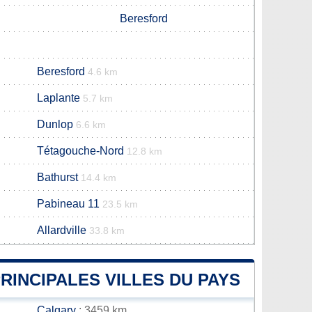
Beresford
Beresford
4.6 km
Laplante
5.7 km
Dunlop
6.6 km
Tétagouche-Nord
12.8 km
Bathurst
14.4 km
Pabineau 11
23.5 km
Allardville
33.8 km
RINCIPALES VILLES DU PAYS
Calgary
: 3459 km