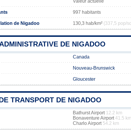
Valeur actuelle
ants
997 habitants
lation de Nigadoo
130,3 hab/km²
(337,5 pop/s
 ADMINISTRATIVE DE NIGADOO
Canada
Nouveau-Brunswick
Gloucester
DE TRANSPORT DE NIGADOO
Bathurst Airport
12.2 km
Bonaventure Airport
41.5 k
Charlo Airport
54.2 km