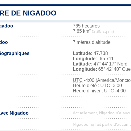
IRE DE NIGADOO
igadoo
765 hectares
7,65 km²
(2,95 sq mi)
adoo
7 mètres d'altitude
éographiques
Latitude:
47.738
Longitude:
-65.711
Latitude:
47° 44' 17'' Nord
Longitude:
65° 42' 40'' Oue
UTC
-4:00 (America/Moncto
Heure d'été : UTC -3:00
Heure d'hiver : UTC -4:00
 avec Nigadoo
Actuellement, Nigadoo n'a auc
Nigadoo ne fait partie d'aucun 