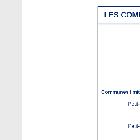
LES COM
Communes limit
Peti
Peti