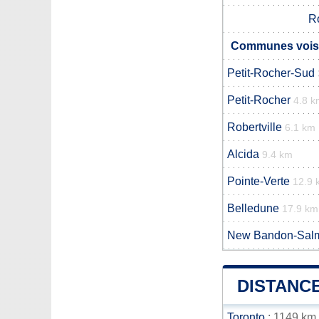
Ro
Communes voisi
Petit-Rocher-Sud
Petit-Rocher
4.8 k
Robertville
6.1 km
Alcida
9.4 km
Pointe-Verte
12.9 
Belledune
17.9 km
New Bandon-Sal
DISTANCE
Toronto
: 1149 km