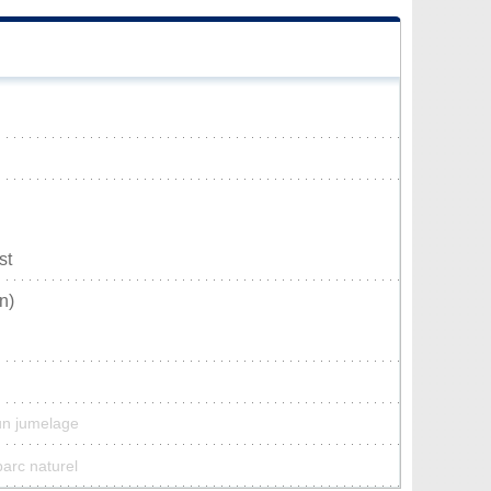
st
n)
un jumelage
parc naturel