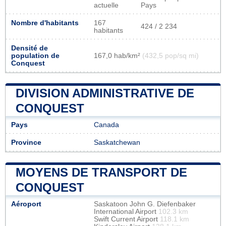
actuelle
Pays
Nombre d'habitants
167
424 / 2 234
habitants
Densité de
population de
167,0 hab/km²
(432,5 pop/sq mi)
Conquest
DIVISION ADMINISTRATIVE DE
CONQUEST
Pays
Canada
Province
Saskatchewan
MOYENS DE TRANSPORT DE
CONQUEST
Aéroport
Saskatoon John G. Diefenbaker
International Airport
102.3 km
Swift Current Airport
118.1 km