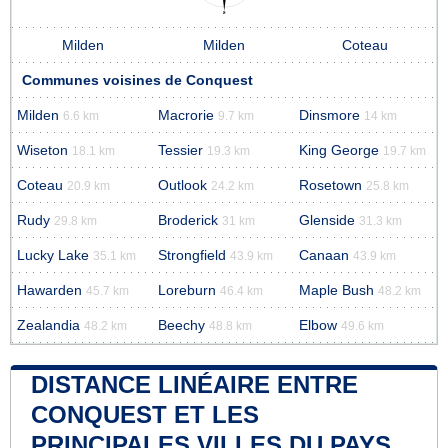
Milden
Milden
Coteau
Communes voisines de Conquest
Milden
Macrorie
Dinsmore
6.6 km
9.7 km
14 km
Wiseton
Tessier
King George
18.1 km
19.3 km
19.7 km
Coteau
Outlook
Rosetown
20.9 km
24.2 km
25.8 km
Rudy
Broderick
Glenside
29.8 km
31 km
31.3 km
Lucky Lake
Strongfield
Canaan
35.1 km
43.9 km
43.9 km
Hawarden
Loreburn
Maple Bush
45.7 km
46.4 km
48.2 km
Zealandia
Beechy
Elbow
48.2 km
48.8 km
49.6 km
DISTANCE LINÉAIRE ENTRE
CONQUEST ET LES
PRINCIPALES VILLES DU PAYS