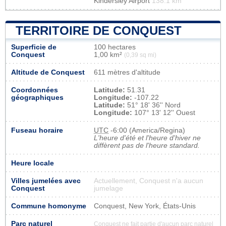
Kindersley Airport
138.1 km
TERRITOIRE DE CONQUEST
Superficie de
100 hectares
Conquest
1,00 km²
(0,39 sq mi)
Altitude de Conquest
611 mètres d'altitude
Coordonnées
Latitude:
51.31
géographiques
Longitude:
-107.22
Latitude:
51° 18' 36'' Nord
Longitude:
107° 13' 12'' Ouest
Fuseau horaire
UTC
-6:00 (America/Regina)
L'heure d'été et l'heure d'hiver ne
diffèrent pas de l'heure standard.
Heure locale
Villes jumelées avec
Actuellement, Conquest n'a aucun
Conquest
jumelage
Commune homonyme
Conquest, New York, États-Unis
Parc naturel
Conquest ne fait partie d'aucun parc naturel