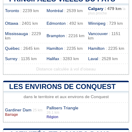
Calgary
: 479 km
la
Toronto
: 2239 km
Montréal
: 2539 km
plus proche
Ottawa
: 2401 km
Edmonton
: 492 km
Winnipeg
: 729 km
Mississauga
: 2229
Vancouver
: 1151
Brampton
: 2216 km
km
km
Québec
: 2645 km
Hamilton
: 2235 km
Hamilton
: 2235 km
Surrey
: 1135 km
Halifax
: 3283 km
Laval
: 2528 km
Distance calculée à vol d'oiseau
LES ENVIRONS DE CONQUEST
dans le territoire et aux environs de Conquest
Pallisers Triangle
Gardiner Dam
25 km
26.1 km
Barrage
Région