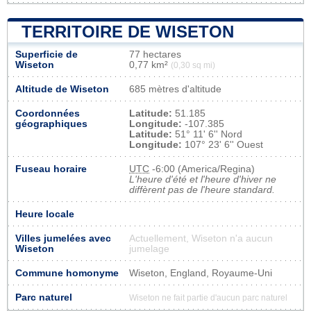
TERRITOIRE DE WISETON
Superficie de
77 hectares
Wiseton
0,77 km²
(0,30 sq mi)
Altitude de Wiseton
685 mètres d'altitude
Coordonnées
Latitude:
51.185
géographiques
Longitude:
-107.385
Latitude:
51° 11' 6'' Nord
Longitude:
107° 23' 6'' Ouest
Fuseau horaire
UTC
-6:00 (America/Regina)
L'heure d'été et l'heure d'hiver ne
diffèrent pas de l'heure standard.
Heure locale
Villes jumelées avec
Actuellement, Wiseton n'a aucun
Wiseton
jumelage
Commune homonyme
Wiseton, England, Royaume-Uni
Parc naturel
Wiseton ne fait partie d'aucun parc naturel