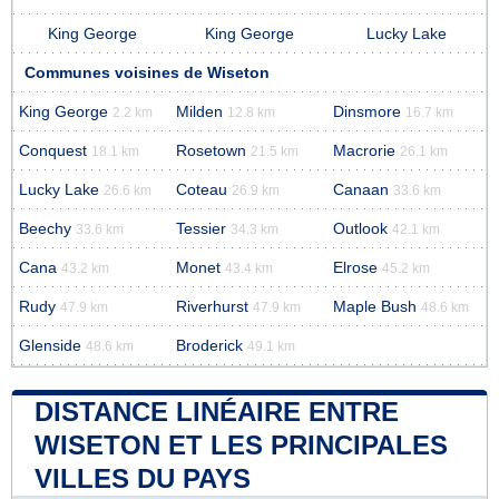
King George
King George
Lucky Lake
Communes voisines de Wiseton
King George
Milden
Dinsmore
2.2 km
12.8 km
16.7 km
Conquest
Rosetown
Macrorie
18.1 km
21.5 km
26.1 km
Lucky Lake
Coteau
Canaan
26.6 km
26.9 km
33.6 km
Beechy
Tessier
Outlook
33.6 km
34.3 km
42.1 km
Cana
Monet
Elrose
43.2 km
43.4 km
45.2 km
Rudy
Riverhurst
Maple Bush
47.9 km
47.9 km
48.6 km
Glenside
Broderick
48.6 km
49.1 km
DISTANCE LINÉAIRE ENTRE
WISETON ET LES PRINCIPALES
VILLES DU PAYS