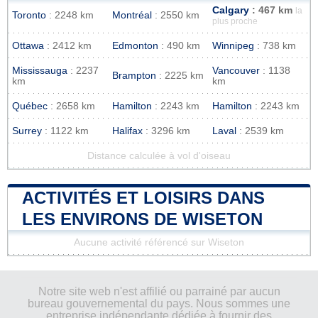
Calgary
: 467 km
la
Toronto
: 2248 km
Montréal
: 2550 km
plus proche
Ottawa
: 2412 km
Edmonton
: 490 km
Winnipeg
: 738 km
Mississauga
: 2237
Vancouver
: 1138
Brampton
: 2225 km
km
km
Québec
: 2658 km
Hamilton
: 2243 km
Hamilton
: 2243 km
Surrey
: 1122 km
Halifax
: 3296 km
Laval
: 2539 km
Distance calculée à vol d'oiseau
ACTIVITÉS ET LOISIRS DANS
LES ENVIRONS DE WISETON
Aucune activité référencé sur Wiseton
Notre site web n'est affilié ou parrainé par aucun
bureau gouvernemental du pays. Nous sommes une
entreprise indépendante dédiée à fournir des