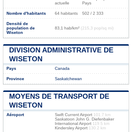
actuelle
Pays
Nombre d'habitants
64 habitants
502 / 2 333
Densité de
population de
83,1 hab/km²
(215,3 pop/sq mi)
Wiseton
DIVISION ADMINISTRATIVE DE
WISETON
Pays
Canada
Province
Saskatchewan
MOYENS DE TRANSPORT DE
WISETON
Aéroport
Swift Current Airport
101.7 km
Saskatoon John G. Diefenbaker
International Airport
119.5 km
Kindersley Airport
130.2 km