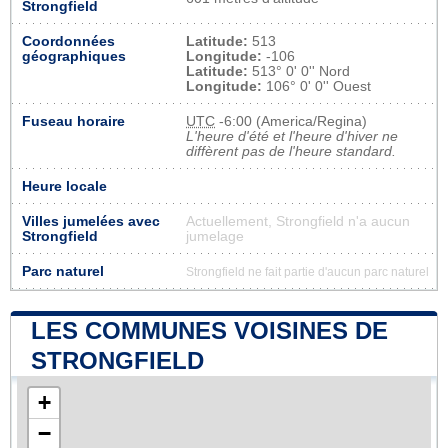
Strongfield
Coordonnées
Latitude:
513
géographiques
Longitude:
-106
Latitude:
513° 0' 0'' Nord
Longitude:
106° 0' 0'' Ouest
Fuseau horaire
UTC
-6:00 (America/Regina)
L'heure d'été et l'heure d'hiver ne
diffèrent pas de l'heure standard.
Heure locale
Villes jumelées avec
Actuellement, Strongfield n'a aucun
Strongfield
jumelage
Parc naturel
Strongfield ne fait partie d'aucun parc naturel
LES COMMUNES VOISINES DE
STRONGFIELD
+
−