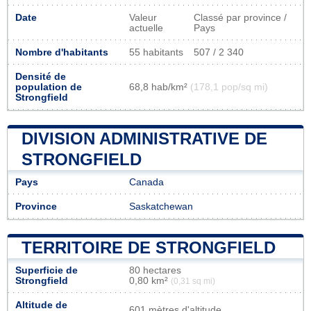
Date
Valeur
Classé par province /
actuelle
Pays
Nombre d'habitants
55 habitants
507 / 2 340
Densité de
population de
68,8 hab/km²
(178,1 pop/sq mi)
Strongfield
DIVISION ADMINISTRATIVE DE
STRONGFIELD
Pays
Canada
Province
Saskatchewan
TERRITOIRE DE STRONGFIELD
Superficie de
80 hectares
Strongfield
0,80 km²
(0,31 sq mi)
Altitude de
601 mètres d'altitude