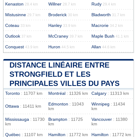
Kenaston
Willner
Rudy
28.4 km
28.7 km
29.4 km
Mistusinne
Broderick
Bladworth
29.7 km
30 km
31.7 km
Coteau
Hanley
Macrorie
33 km
33.9 km
34.2 km
Outlook
McCraney
Maple Bush
37 km
39.7 km
41.1 km
Conquest
Huron
Allan
43.9 km
44.5 km
44.6 km
DISTANCE LINÉAIRE ENTRE
STRONGFIELD ET LES
PRINCIPALES VILLES DU PAYS
Toronto
: 11707 km
Montréal
: 11326 km
Calgary
: 11313 km
Edmonton
: 11043
Winnipeg
: 11434
Ottawa
: 11411 km
km
km
Mississauga
: 11730
Brampton
: 11725
Vancouver
: 11380
km
km
km
Québec
: 11107 km
Hamilton
: 11772 km
Hamilton
: 11772 km