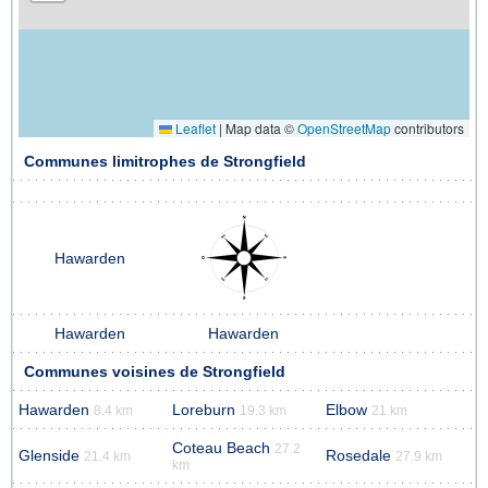
Leaflet
|
Map data ©
OpenStreetMap
contributors
Communes limitrophes de Strongfield
Hawarden
Hawarden
Hawarden
Communes voisines de Strongfield
Hawarden
Loreburn
Elbow
8.4 km
19.3 km
21 km
Coteau Beach
27.2
Glenside
Rosedale
21.4 km
27.9 km
km