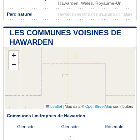
Hawarden, Wales, Royaume-Uni
Parc naturel
Hawarden ne fait partie d'aucun parc naturel
LES COMMUNES VOISINES DE
HAWARDEN
+
−
Leaflet
|
Map data ©
OpenStreetMap
contributors
Communes limitrophes de Hawarden
Glenside
Glenside
Rosedale