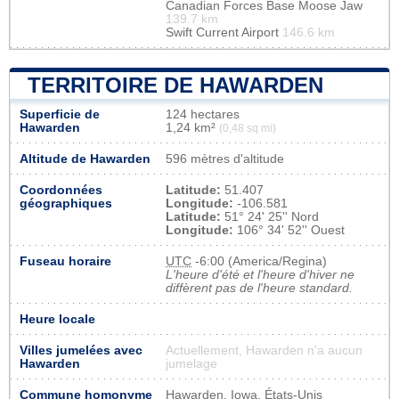
Canadian Forces Base Moose Jaw
139.7 km
Swift Current Airport
146.6 km
TERRITOIRE DE HAWARDEN
Superficie de
124 hectares
Hawarden
1,24 km²
(0,48 sq mi)
Altitude de Hawarden
596 mètres d'altitude
Coordonnées
Latitude:
51.407
géographiques
Longitude:
-106.581
Latitude:
51° 24' 25'' Nord
Longitude:
106° 34' 52'' Ouest
Fuseau horaire
UTC
-6:00 (America/Regina)
L'heure d'été et l'heure d'hiver ne
diffèrent pas de l'heure standard.
Heure locale
Villes jumelées avec
Actuellement, Hawarden n'a aucun
Hawarden
jumelage
Commune homonyme
Hawarden, Iowa, États-Unis