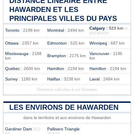
DISTANCE LINÉAIRE ENTRE
HAWARDEN ET LES
PRINCIPALES VILLES DU PAYS
Calgary
: 523 km
la
Toronto
: 2198 km
Montréal
: 2494 km
plus proche
Ottawa
: 2357 km
Edmonton
: 525 km
Winnipeg
: 687 km
Mississauga
: 2188
Vancouver
: 1196
Brampton
: 2175 km
km
km
Québec
: 2600 km
Hamilton
: 2194 km
Hamilton
: 2194 km
Surrey
: 1180 km
Halifax
: 3238 km
Laval
: 2484 km
Distance calculée à vol d'oiseau
LES ENVIRONS DE HAWARDEN
dans le territoire et aux environs de Hawarden
Gardiner Dam
Pallisers Triangle
25.3
km
30.9 km