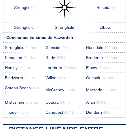
Strongfield
Rosedale
Strongfield
Strongfield
Elbow
Communes voisines de Hawarden
Strongfield
Glenside
Rosedale
8.4 km
18 km
19.9 km
Kenaston
Rudy
Broderick
23.1 km
25.5 km
25.8 km
Hanley
Loreburn
Elbow
25.9 km
27.6 km
29.3 km
Bladworth
Willner
Outlook
31.1 km
32.4 km
34.1 km
Coteau Beach
35.3
McCraney
Macrorie
36 km
36.1 km
km
Mistusinne
Coteau
Allan
37.9 km
38.4 km
40.3 km
Thode
Conquest
Dundurn
44.1 km
45.7 km
46 km