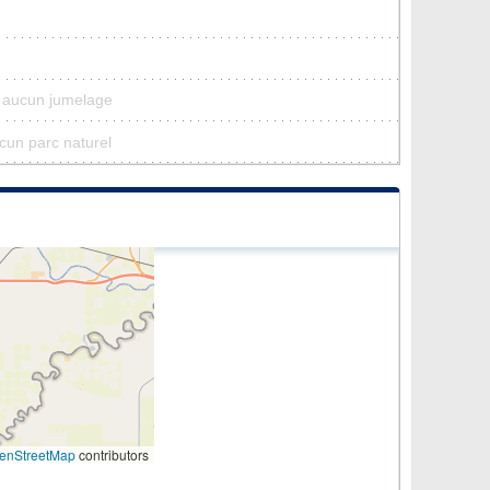
a aucun jumelage
ucun parc naturel
enStreetMap
contributors