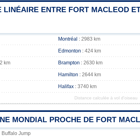
 LINÉAIRE ENTRE FORT MACLEOD ET
Montréal
: 2983 km
Edmonton
: 424 km
42 km
Brampton
: 2630 km
Hamilton
: 2644 km
Halifax
: 3740 km
Distance calculée à vol d'oiseau
INE MONDIAL PROCHE DE FORT MAC
 Buffalo Jump