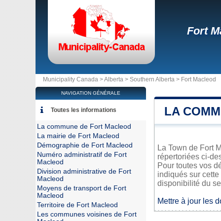
Fort M
Municipality Canada >
Alberta
>
Southern Alberta
>
Fort Macleod
NAVIGATION GÉNÉRALE
LA COMM
Toutes les informations
La commune de Fort Macleod
La mairie de Fort Macleod
Démographie de Fort Macleod
La Town de Fort Ma
Numéro administratif de Fort
répertoriées ci-de
Macleod
Pour toutes vos d
Division administrative de Fort
indiqués sur cette
Macleod
disponibilité du se
Moyens de transport de Fort
Macleod
Mettre à jour les 
Territoire de Fort Macleod
Les communes voisines de Fort