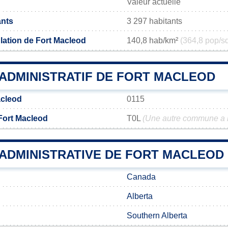
Valeur actuelle
ants
3 297 habitants
lation de Fort Macleod
140,8 hab/km²
(364,8 pop/s
ADMINISTRATIF DE FORT MACLEOD
acleod
0115
Fort Macleod
T0L
(Une autre commune a 
 ADMINISTRATIVE DE FORT MACLEOD
Canada
Alberta
Southern Alberta