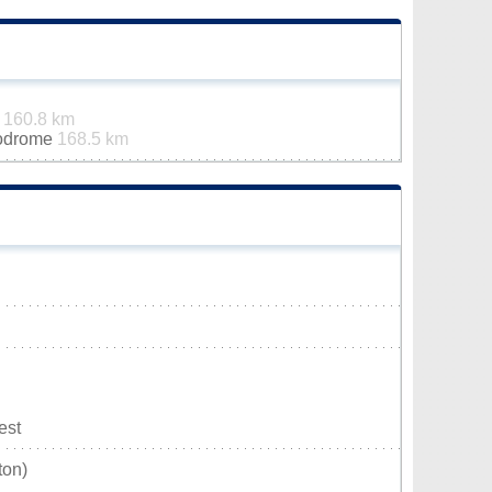
t
160.8 km
rodrome
168.5 km
est
ton)