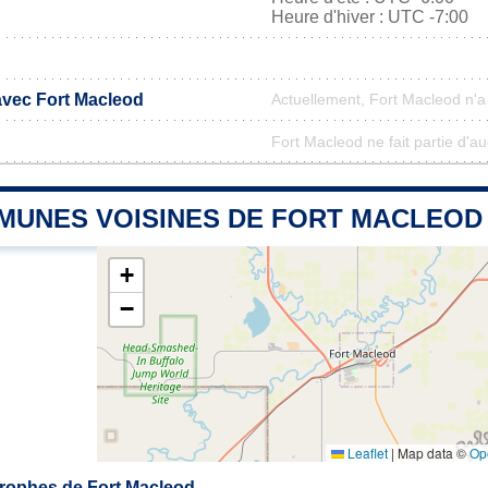
Heure d'hiver : UTC -7:00
 avec Fort Macleod
Actuellement, Fort Macleod n'
Fort Macleod ne fait partie d'a
MUNES VOISINES DE FORT MACLEOD
+
−
Leaflet
|
Map data ©
Op
rophes de Fort Macleod