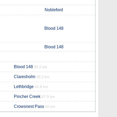
Nobleford
Blood 148
Blood 148
Blood 148
30.2 km
Claresholm
35.2 km
Lethbridge
40.8 km
Pincher Creek
47.9 km
Crowsnest Pass
50 km