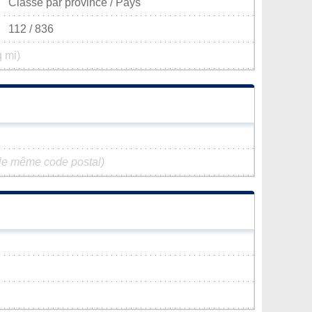
Classé par province / Pays
112 / 836
q mi)
le même code postal)