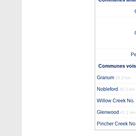
Pe
Communes voisi
Granum
18.3 km
Nobleford
30.2 km
Willow Creek No.
Glenwood
41.1 km
Pincher Creek No.