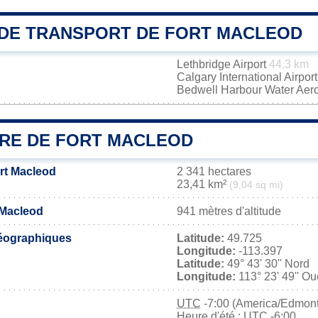
DE TRANSPORT DE FORT MACLEOD
Lethbridge Airport
44.3 km
Calgary International Airpor
Bedwell Harbour Water Ae
IRE DE FORT MACLEOD
ort Macleod
2 341 hectares
23,41 km²
(9,04 sq mi)
 Macleod
941 mètres d'altitude
éographiques
Latitude:
49.725
Longitude:
-113.397
Latitude:
49° 43' 30'' Nord
Longitude:
113° 23' 49'' Ou
UTC
-7:00 (America/Edmon
Heure d'été : UTC -6:00