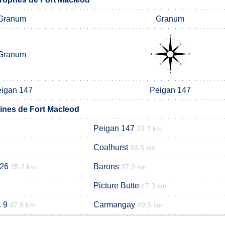
Granum
Granum
Granum
igan 147
Peigan 147
nes de Fort Macleod
Peigan 147
23.7 km
Coalhurst
33.5 km
 26
Barons
35.2 km
37.9 km
Picture Butte
47.3 km
 9
Carmangay
47.9 km
49.5 km