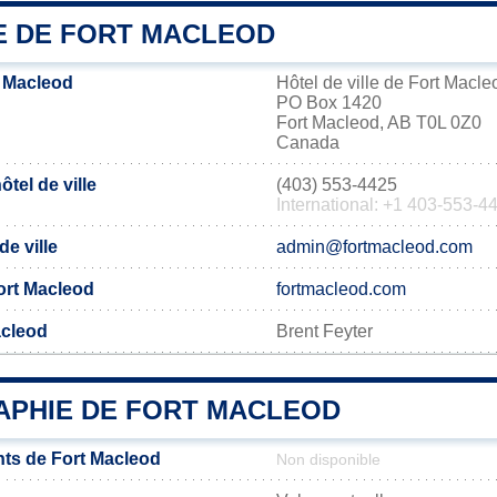
IE DE FORT MACLEOD
 Macleod
Hôtel de ville de Fort Macle
PO Box 1420
Fort Macleod, AB T0L 0Z0
Canada
tel de ville
(403) 553-4425
International: +1 403-553-4
de ville
admin@fortmacleod.com
Fort Macleod
fortmacleod.com
acleod
Brent Feyter
PHIE DE FORT MACLEOD
ts de Fort Macleod
Non disponible