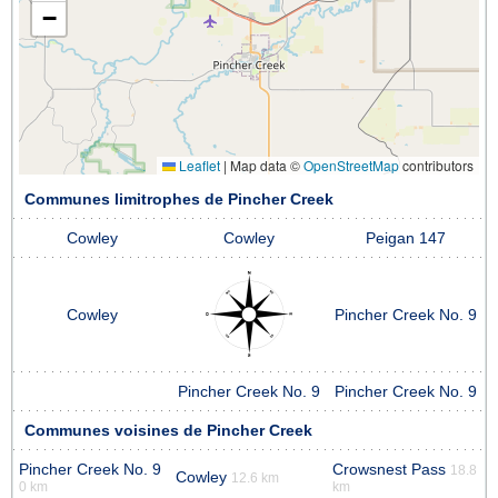
−
Leaflet
|
Map data ©
OpenStreetMap
contributors
Communes limitrophes de Pincher Creek
Cowley
Cowley
Peigan 147
Cowley
Pincher Creek No. 9
Pincher Creek No. 9
Pincher Creek No. 9
Communes voisines de Pincher Creek
Pincher Creek No. 9
Crowsnest Pass
18.8
Cowley
12.6 km
0 km
km