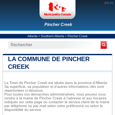
EN
FR
Pincher Creek
Alberta
>
Southern Alberta
>
Pincher Creek
LA COMMUNE DE PINCHER
CREEK
La Town de Pincher Creek est située dans la province d'Alberta.
Sa superficie, sa population et d'autres informations clés sont
répertoriées ci-dessous.
Pour toutes vos démarches administratives, vous pouvez vous
rendre à la mairie de Pincher Creek à l'adresse et aux horaires
indiqués sur cette page ou contacter le service client de la mairie
par téléphone ou par mail selon votre préférence ou selon la
disponibilité du service.