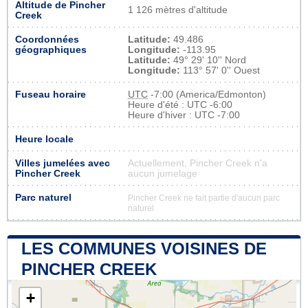
Altitude de Pincher
1 126 mètres d'altitude
Creek
Coordonnées
Latitude:
49.486
géographiques
Longitude:
-113.95
Latitude:
49° 29' 10'' Nord
Longitude:
113° 57' 0'' Ouest
Fuseau horaire
UTC
-7:00 (America/Edmonton)
Heure d'été : UTC -6:00
Heure d'hiver : UTC -7:00
Heure locale
Villes jumelées avec
Actuellement, Pincher Creek n'a
Pincher Creek
aucun jumelage
Parc naturel
Pincher Creek ne fait partie d'aucun parc
naturel
LES COMMUNES VOISINES DE
PINCHER CREEK
+