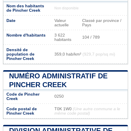
Nom des habitants
Non disponible
de Pincher Creek
Date
Valeur
Classé par province /
actuelle
Pays
Nombre d'habitants
3 622
104 / 789
habitants
Densité de
population de
359,0 hab/km²
(929,7 pop/sq mi)
Pincher Creek
NUMÉRO ADMINISTRATIF DE
PINCHER CREEK
Code de Pincher
0250
Creek
Code postal de
T0K 1W0
(Une autre commune a le
Pincher Creek
même code postal)
DIVISION ADMINISTRATIVE DE