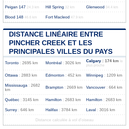
Peigan 147
Hill Spring
Glenwood
24.3 km
32 km
34.4 km
Blood 148
Fort Macleod
46.6 km
47.9 km
DISTANCE LINÉAIRE ENTRE
PINCHER CREEK ET LES
PRINCIPALES VILLES DU PAYS
Calgary
: 174 km
la
Toronto
: 2695 km
Montréal
: 3026 km
plus proche
Ottawa
: 2883 km
Edmonton
: 452 km
Winnipeg
: 1209 km
Mississauga
: 2682
Brampton
: 2669 km
Vancouver
: 664 km
km
Québec
: 3145 km
Hamilton
: 2683 km
Hamilton
: 2683 km
Surrey
: 646 km
Halifax
: 3784 km
Laval
: 3016 km
Distance calculée à vol d'oiseau