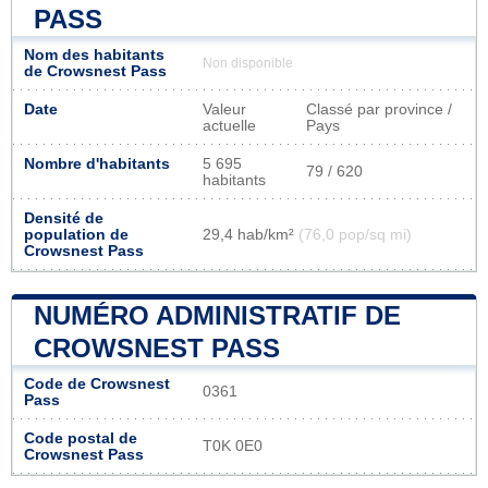
PASS
Nom des habitants
Non disponible
de Crowsnest Pass
Date
Valeur
Classé par province /
actuelle
Pays
Nombre d'habitants
5 695
79 / 620
habitants
Densité de
population de
29,4 hab/km²
(76,0 pop/sq mi)
Crowsnest Pass
NUMÉRO ADMINISTRATIF DE
CROWSNEST PASS
Code de Crowsnest
0361
Pass
Code postal de
T0K 0E0
Crowsnest Pass