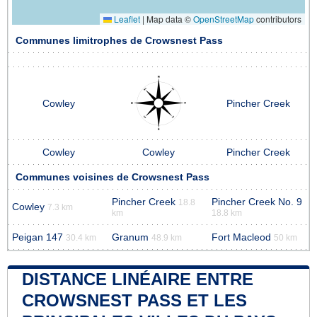
Leaflet
|
Map data ©
OpenStreetMap
contributors
Communes limitrophes de Crowsnest Pass
Cowley
Pincher Creek
Cowley
Cowley
Pincher Creek
Communes voisines de Crowsnest Pass
Pincher Creek
Pincher Creek No. 9
18.8
Cowley
7.3 km
km
18.8 km
Peigan 147
Granum
Fort Macleod
30.4 km
48.9 km
50 km
DISTANCE LINÉAIRE ENTRE
CROWSNEST PASS ET LES