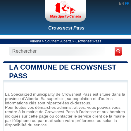
EN
FR
Crowsnest Pass
Alberta
>
Southern Alberta
>
Crowsnest Pass
LA COMMUNE DE CROWSNEST
PASS
La Specialized municipality de Crowsnest Pass est située dans la
province d'Alberta. Sa superficie, sa population et d'autres
informations clés sont répertoriées ci-dessous.
Pour toutes vos démarches administratives, vous pouvez vous
rendre à la mairie de Crowsnest Pass à l'adresse et aux horaires
indiqués sur cette page ou contacter le service client de la mairie
par téléphone ou par mail selon votre préférence ou selon la
disponibilité du service.