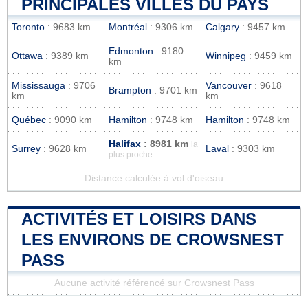
PRINCIPALES VILLES DU PAYS
Toronto
: 9683 km
Montréal
: 9306 km
Calgary
: 9457 km
Edmonton
: 9180
Ottawa
: 9389 km
Winnipeg
: 9459 km
km
Mississauga
: 9706
Vancouver
: 9618
Brampton
: 9701 km
km
km
Québec
: 9090 km
Hamilton
: 9748 km
Hamilton
: 9748 km
Halifax
: 8981 km
la
Surrey
: 9628 km
Laval
: 9303 km
plus proche
Distance calculée à vol d'oiseau
ACTIVITÉS ET LOISIRS DANS
LES ENVIRONS DE CROWSNEST
PASS
Aucune activité référencé sur Crowsnest Pass