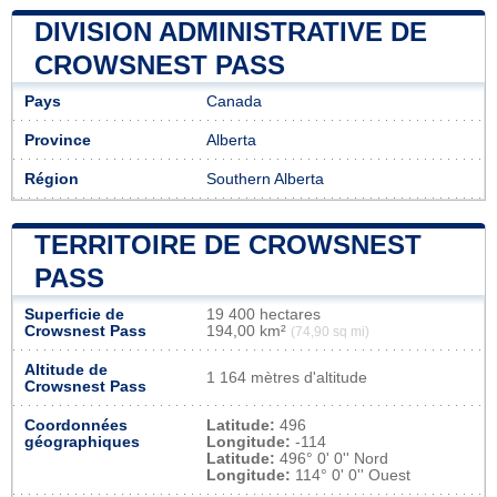
DIVISION ADMINISTRATIVE DE
CROWSNEST PASS
Pays
Canada
Province
Alberta
Région
Southern Alberta
TERRITOIRE DE CROWSNEST
PASS
Superficie de
19 400 hectares
Crowsnest Pass
194,00 km²
(74,90 sq mi)
Altitude de
1 164 mètres d'altitude
Crowsnest Pass
Coordonnées
Latitude:
496
géographiques
Longitude:
-114
Latitude:
496° 0' 0'' Nord
Longitude:
114° 0' 0'' Ouest