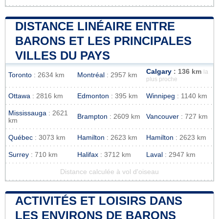
DISTANCE LINÉAIRE ENTRE
BARONS ET LES PRINCIPALES
VILLES DU PAYS
Calgary
: 136 km
la
Toronto
: 2634 km
Montréal
: 2957 km
plus proche
Ottawa
: 2816 km
Edmonton
: 395 km
Winnipeg
: 1140 km
Mississauga
: 2621
Brampton
: 2609 km
Vancouver
: 727 km
km
Québec
: 3073 km
Hamilton
: 2623 km
Hamilton
: 2623 km
Surrey
: 710 km
Halifax
: 3712 km
Laval
: 2947 km
Distance calculée à vol d'oiseau
ACTIVITÉS ET LOISIRS DANS
LES ENVIRONS DE BARONS