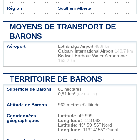
Région
Southern Alberta
MOYENS DE TRANSPORT DE
BARONS
Aéroport
Lethbridge Airport
45.8 km
Calgary International Airport
140.7 km
Bedwell Harbour Water Aerodrome
153.2 km
TERRITOIRE DE BARONS
Superficie de Barons
81 hectares
0,81 km²
(0,31 sq mi)
Altitude de Barons
962 mètres d'altitude
Coordonnées
Latitude:
49.999
géographiques
Longitude:
-113.082
Latitude:
49° 59' 56'' Nord
Longitude:
113° 4' 55'' Ouest