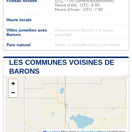
Fuseau horaire
UTC
-7:00 (America/Edmonton)
Heure d'été : UTC -6:00
Heure d'hiver : UTC -7:00
Heure locale
Villes jumelées avec
Actuellement, Barons n'a aucun
Barons
jumelage
Parc naturel
Barons ne fait partie d'aucun parc naturel
LES COMMUNES VOISINES DE
BARONS
+
−
Leaflet
|
Map data ©
OpenStreetMap
contributors