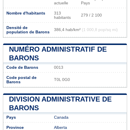
actuelle
Pays
Nombre d'habitants
313
279 / 2 100
habitants
Densité de
386,4 hab/km²
(1 000,8 pop/sq mi)
population de Barons
NUMÉRO ADMINISTRATIF DE
BARONS
Code de Barons
0013
Code postal de
T0L 0G0
Barons
DIVISION ADMINISTRATIVE DE
BARONS
Pays
Canada
Province
Alberta