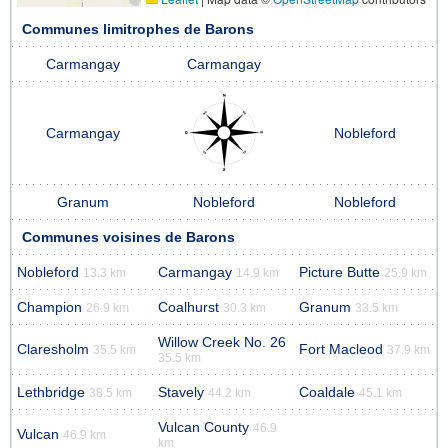
Communes limitrophes de Barons
Carmangay
Carmangay
Carmangay
Nobleford
Granum
Nobleford
Nobleford
Communes voisines de Barons
Nobleford
Carmangay
Picture Butte
13.3 km
14.9 km
25.9 km
Champion
Coalhurst
Granum
26.9 km
30.3 km
33.5 km
Willow Creek No. 26
Claresholm
Fort Macleod
35.5 km
37.9 km
35.5 km
Lethbridge
Stavely
Coaldale
38.5 km
44.2 km
45.1 km
Vulcan County
46.9
Vulcan
46.9 km
km