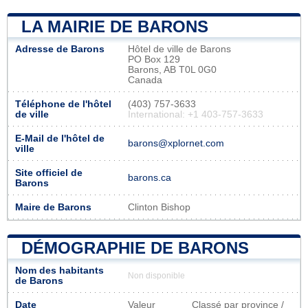
LA MAIRIE DE BARONS
Adresse de Barons
Hôtel de ville de Barons
PO Box 129
Barons, AB T0L 0G0
Canada
Téléphone de l'hôtel
(403) 757-3633
de ville
International: +1 403-757-3633
E-Mail de l'hôtel de
barons@xplornet.com
ville
Site officiel de
barons.ca
Barons
Maire de Barons
Clinton Bishop
DÉMOGRAPHIE DE BARONS
Nom des habitants
Non disponible
de Barons
Date
Valeur
Classé par province /