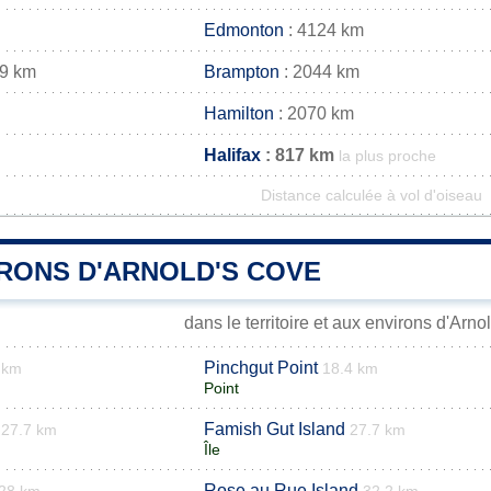
Edmonton
: 4124 km
39 km
Brampton
: 2044 km
Hamilton
: 2070 km
Halifax
: 817 km
la plus proche
Distance calculée à vol d'oiseau
IRONS D'ARNOLD'S COVE
dans le territoire et aux environs d'Arn
Pinchgut Point
 km
18.4 km
Point
Famish Gut Island
27.7 km
27.7 km
Île
Rose au Rue Island