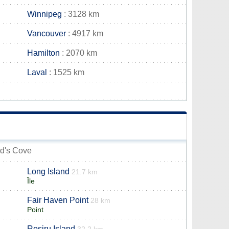
Winnipeg
: 3128 km
Vancouver
: 4917 km
Hamilton
: 2070 km
Laval
: 1525 km
old's Cove
Long Island
21.7 km
Île
Fair Haven Point
28 km
Point
Rosiru Island