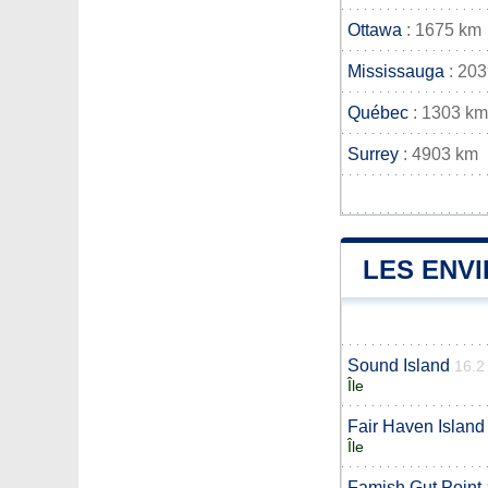
Ottawa
: 1675 km
Mississauga
: 20
Québec
: 1303 km
Surrey
: 4903 km
LES ENV
Sound Island
16.2
Île
Fair Haven Island
Île
Famish Gut Point