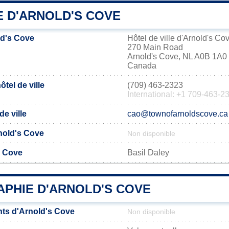
E D'ARNOLD'S COVE
ld's Cove
Hôtel de ville d'Arnold's Co
270 Main Road
Arnold's Cove, NL A0B 1A0
Canada
tel de ville
(709) 463-2323
International: +1 709-463-2
de ville
cao@townofarnoldscove.ca
rnold's Cove
Non disponible
s Cove
Basil Daley
PHIE D'ARNOLD'S COVE
ts d'Arnold's Cove
Non disponible