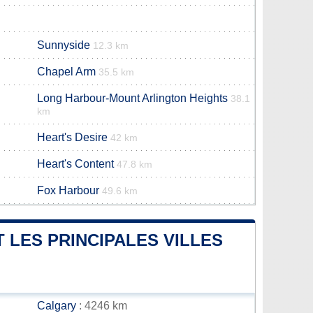
Sunnyside
12.3 km
Chapel Arm
35.5 km
Long Harbour-Mount Arlington Heights
38.1
km
Heart's Desire
42 km
Heart's Content
47.8 km
Fox Harbour
49.6 km
 LES PRINCIPALES VILLES
Calgary
: 4246 km