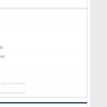
st
ns)
a aucun jumelage
aucun parc naturel