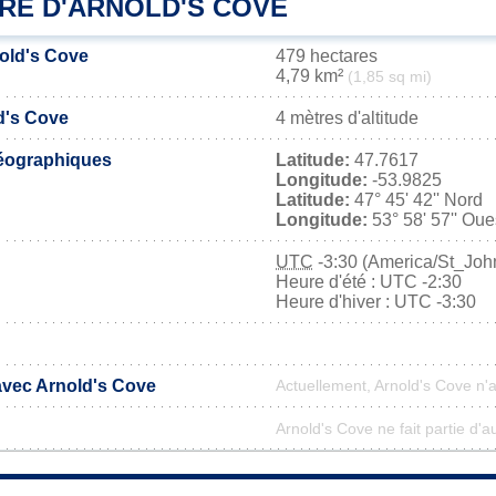
IRE D'ARNOLD'S COVE
nold's Cove
479 hectares
4,79 km²
(1,85 sq mi)
d's Cove
4 mètres d'altitude
éographiques
Latitude:
47.7617
Longitude:
-53.9825
Latitude:
47° 45' 42'' Nord
Longitude:
53° 58' 57'' Oue
UTC
-3:30 (America/St_Joh
Heure d'été : UTC -2:30
Heure d'hiver : UTC -3:30
 avec Arnold's Cove
Actuellement, Arnold's Cove n'
Arnold's Cove ne fait partie d'