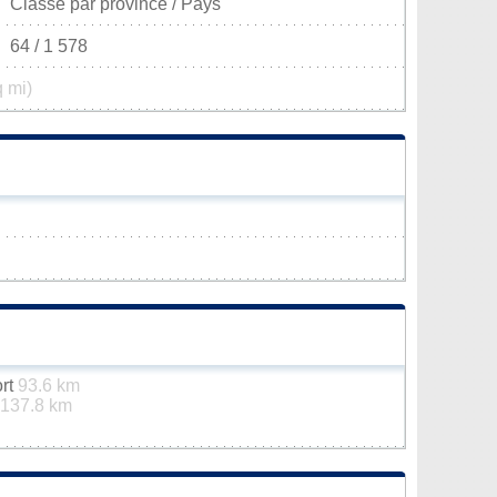
Classé par province / Pays
64 / 1 578
q mi)
ort
93.6 km
137.8 km