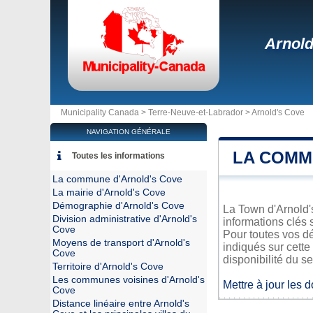
Arnold
Municipality Canada >
Terre-Neuve-et-Labrador
>
Arnold's Cove
NAVIGATION GÉNÉRALE
LA COMM
Toutes les informations
La commune d'Arnold's Cove
La mairie d'Arnold's Cove
Démographie d'Arnold's Cove
La Town d'Arnold's
Division administrative d'Arnold's
informations clés 
Cove
Pour toutes vos dé
Moyens de transport d'Arnold's
indiqués sur cette
Cove
disponibilité du se
Territoire d'Arnold's Cove
Les communes voisines d'Arnold's
Mettre à jour les 
Cove
Distance linéaire entre Arnold's