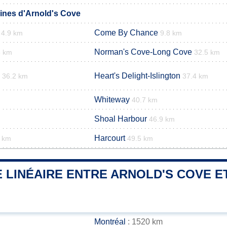
nes d'Arnold's Cove
Come By Chance
4.9 km
9.8 km
Norman's Cove-Long Cove
5 km
32.5 km
Heart's Delight-Islington
36.2 km
37.4 km
Whiteway
40.7 km
Shoal Harbour
46.9 km
Harcourt
1 km
49.5 km
 LINÉAIRE ENTRE ARNOLD'S COVE ET
Montréal
: 1520 km