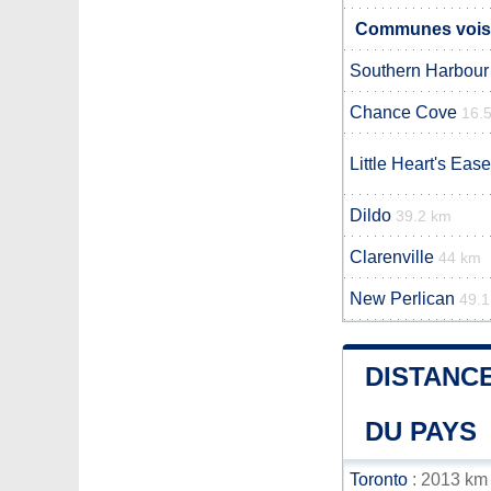
Communes voisi
Southern Harbour
Chance Cove
16.
Little Heart's Ease
Dildo
39.2 km
Clarenville
44 km
New Perlican
49.
DISTANCE
DU PAYS
Toronto
: 2013 km