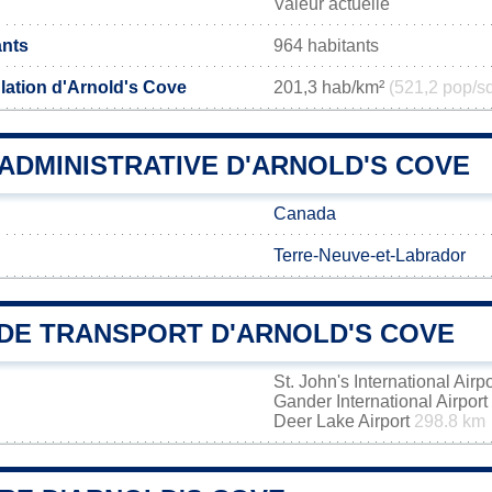
Valeur actuelle
ants
964 habitants
lation d'Arnold's Cove
201,3 hab/km²
(521,2 pop/s
 ADMINISTRATIVE D'ARNOLD'S COVE
Canada
Terre-Neuve-et-Labrador
DE TRANSPORT D'ARNOLD'S COVE
St. John's International Airp
Gander International Airport
Deer Lake Airport
298.8 km