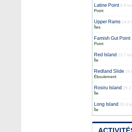
Latine Point
8.9 k
Point
Upper Rams
14.6
Îles
Famish Gut Point
Point
Red Island
23.7 k
Île
Redland Slide
29
Éboulement
Rosiru Island
29.2
Île
Long Island
33.4 
Île
ACTIVITÉ