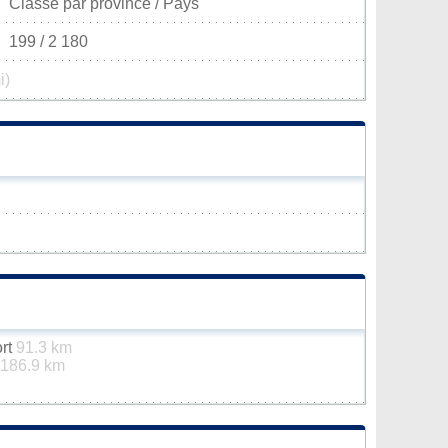
Classé par province / Pays
199 / 2 180
i)
ort
91.3 km
186.9 km