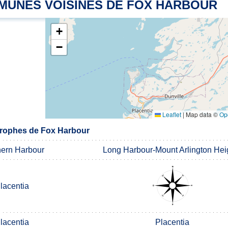
MUNES VOISINES DE FOX HARBOUR
+
−
Leaflet
|
Map data ©
Op
rophes de Fox Harbour
ern Harbour
Long Harbour-Mount Arlington Hei
lacentia
lacentia
Placentia