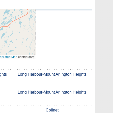
enStreetMap
contributors
ghts
Long Harbour-Mount Arlington Heights
Long Harbour-Mount Arlington Heights
Colinet