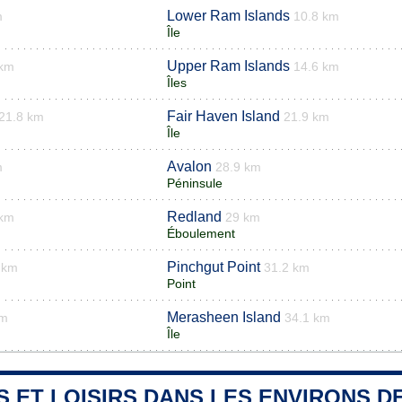
Lower Ram Islands
m
10.8 km
Île
Upper Ram Islands
 km
14.6 km
Îles
Fair Haven Island
21.8 km
21.9 km
Île
Avalon
m
28.9 km
Péninsule
Redland
 km
29 km
Éboulement
Pinchgut Point
 km
31.2 km
Point
Merasheen Island
km
34.1 km
Île
S ET LOISIRS DANS LES ENVIRONS 