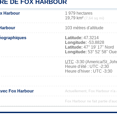
IRE DE FOX HARBOUR
ox Harbour
1 979 hectares
19,79 km²
(7,64 sq mi)
 Harbour
103 mètres d'altitude
éographiques
Latitude:
47.3214
Longitude:
-53.8828
Latitude:
47° 19' 17'' Nord
Longitude:
53° 52' 58'' Oue
UTC
-3:30 (America/St_Joh
Heure d'été : UTC -2:30
Heure d'hiver : UTC -3:30
 avec Fox Harbour
Actuellement, Fox Harbour n'a
Fox Harbour ne fait partie d'au