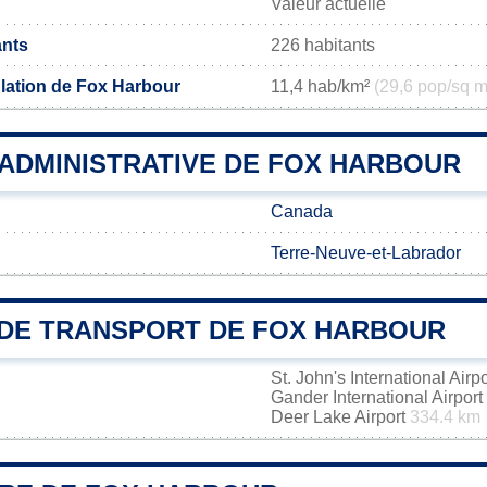
Valeur actuelle
ants
226 habitants
lation de Fox Harbour
11,4 hab/km²
(29,6 pop/sq m
 ADMINISTRATIVE DE FOX HARBOUR
Canada
Terre-Neuve-et-Labrador
DE TRANSPORT DE FOX HARBOUR
St. John's International Airp
Gander International Airport
Deer Lake Airport
334.4 km