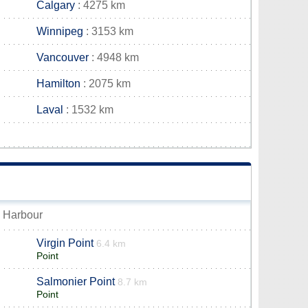
Calgary
: 4275 km
Winnipeg
: 3153 km
Vancouver
: 4948 km
Hamilton
: 2075 km
Laval
: 1532 km
x Harbour
Virgin Point
6.4 km
Point
Salmonier Point
8.7 km
Point