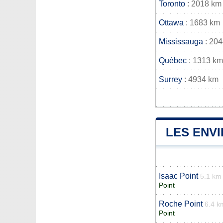
Toronto
: 2018 km
Ottawa
: 1683 km
Mississauga
: 20
Québec
: 1313 km
Surrey
: 4934 km
LES ENV
Isaac Point
5.1 km
Point
Roche Point
6.4 k
Point