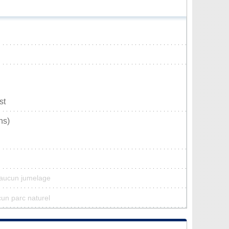
st
ns)
 aucun jumelage
cun parc naturel