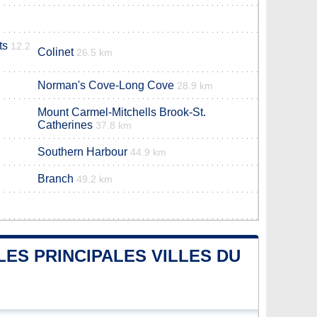
ts
12.2
Colinet
26.5 km
Norman's Cove-Long Cove
28.9 km
Mount Carmel-Mitchells Brook-St.
Catherines
37.8 km
Southern Harbour
44.9 km
Branch
49.2 km
LES PRINCIPALES VILLES DU