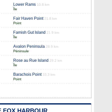
Lower Rams
10.8 km
Île
Fair Haven Point
21.8 km
Point
Famish Gut Island
21.9 km
Île
Avalon Peninsula
28.9 km
Péninsule
Rose au Rue Island
29.2 km
Île
Barachois Point
33.3 km
Point
DE FOX HARBOUR