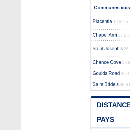
Communes voisi
Placentia
10.3 km
Chapel Arm
27.2 
Saint Joseph's
36
Chance Cove
38.
Goulds Road
46.4
Saint Bride's
49.6
DISTANCE
PAYS