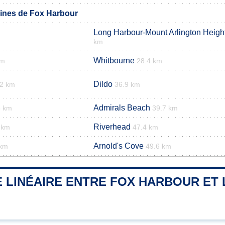
nes de Fox Harbour
Long Harbour-Mount Arlington Heigh
km
Whitbourne
km
28.4 km
Dildo
.2 km
36.9 km
Admirals Beach
8 km
39.7 km
Riverhead
 km
47.4 km
Arnold's Cove
 km
49.6 km
 LINÉAIRE ENTRE FOX HARBOUR ET 