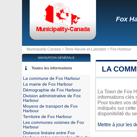
Fox H
Municipality Canada >
Terre-Neuve-et-Labrador
>
Fox Harbour
NAVIGATION GÉNÉRALE
LA COMM
Toutes les informations
La commune de Fox Harbour
La mairie de Fox Harbour
Démographie de Fox Harbour
La Town de Fox Har
Division administrative de Fox
informations clés 
Harbour
Pour toutes vos d
Moyens de transport de Fox
indiqués sur cette
Harbour
disponibilité du se
Territoire de Fox Harbour
Les communes voisines de Fox
Mettre à jour les 
Harbour
Distance linéaire entre Fox