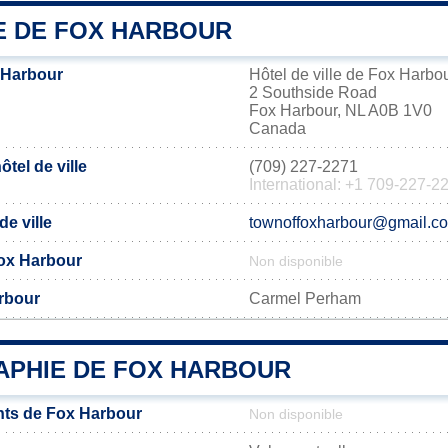
IE DE FOX HARBOUR
 Harbour
Hôtel de ville de Fox Harbo
2 Southside Road
Fox Harbour, NL A0B 1V0
Canada
tel de ville
(709) 227-2271
International: +1 709-227-2
de ville
townoffoxharbour@gmail.c
 Fox Harbour
Non disponible
rbour
Carmel Perham
PHIE DE FOX HARBOUR
nts de Fox Harbour
Non disponible