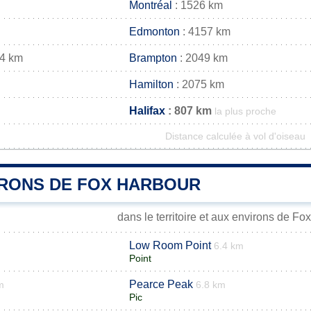
Montréal
: 1526 km
Edmonton
: 4157 km
44 km
Brampton
: 2049 km
Hamilton
: 2075 km
Halifax
: 807 km
la plus proche
Distance calculée à vol d'oiseau
IRONS DE FOX HARBOUR
dans le territoire et aux environs de Fo
Low Room Point
6.4 km
Point
Pearce Peak
m
6.8 km
Pic