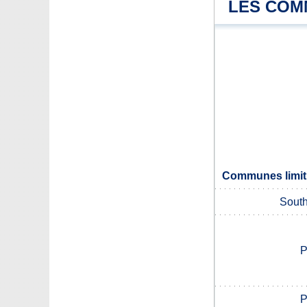
LES COM
Communes limit
South
P
P