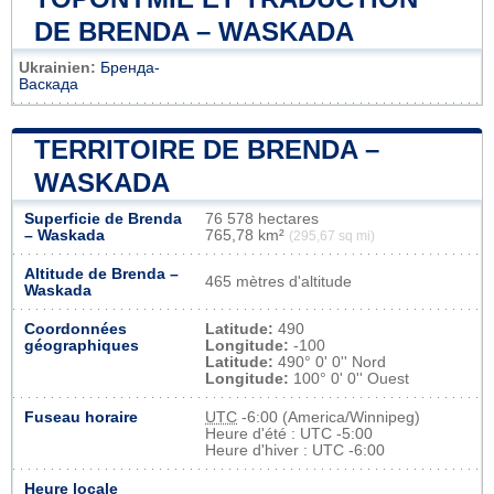
DE BRENDA – WASKADA
Ukrainien:
Бренда-
Васкада
TERRITOIRE DE BRENDA –
WASKADA
Superficie de Brenda
76 578 hectares
– Waskada
765,78 km²
(295,67 sq mi)
Altitude de Brenda –
465 mètres d'altitude
Waskada
Coordonnées
Latitude:
490
géographiques
Longitude:
-100
Latitude:
490° 0' 0'' Nord
Longitude:
100° 0' 0'' Ouest
Fuseau horaire
UTC
-6:00 (America/Winnipeg)
Heure d'été : UTC -5:00
Heure d'hiver : UTC -6:00
Heure locale