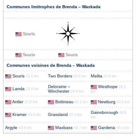
Communes limitrophes de Brenda – Waskada
Souris
Souris
Souris
Communes voisines de Brenda – Waskada
Souris
Two Borders
Melita
22.6 km
23.6 km
23.8 km
Deloraine –
Westhope
26.1
Landa
23.9 km
Winchester
24.9 km
km
Antler
Bottineau
Newburg
37.8 km
40.1 km
43.5 km
Gainsborough
48.6
Kramer
Grassland
45.8 km
47.2 km
km
Argyle
Maxbass
Gardena
48.6 km
48.7 km
49.4 km