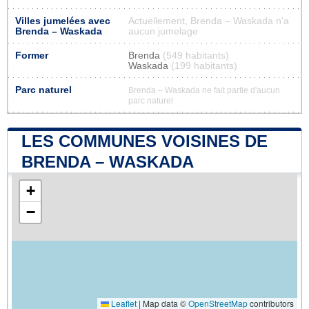
Villes jumelées avec
Actuellement, Brenda – Waskada n'a
Brenda – Waskada
aucun jumelage
Former
Brenda
(549 habitants)
Waskada
(199 habitants)
Parc naturel
Brenda – Waskada ne fait partie d'aucun
parc naturel
LES COMMUNES VOISINES DE
BRENDA – WASKADA
+
−
Leaflet
|
Map data ©
OpenStreetMap
contributors