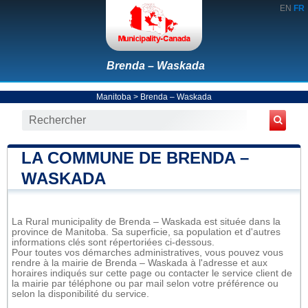
EN
FR
Brenda – Waskada
Manitoba
>
Brenda – Waskada
LA COMMUNE DE BRENDA –
WASKADA
La Rural municipality de Brenda – Waskada est située dans la
province de Manitoba. Sa superficie, sa population et d'autres
informations clés sont répertoriées ci-dessous.
Pour toutes vos démarches administratives, vous pouvez vous
rendre à la mairie de Brenda – Waskada à l'adresse et aux
horaires indiqués sur cette page ou contacter le service client de
la mairie par téléphone ou par mail selon votre préférence ou
selon la disponibilité du service.