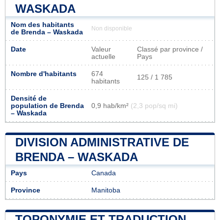
WASKADA
Nom des habitants
Non disponible
de Brenda – Waskada
Date
Valeur
Classé par province /
actuelle
Pays
Nombre d'habitants
674
125 / 1 785
habitants
Densité de
population de Brenda
0,9 hab/km²
(2,3 pop/sq mi)
– Waskada
DIVISION ADMINISTRATIVE DE
BRENDA – WASKADA
Pays
Canada
Province
Manitoba
TOPONYMIE ET TRADUCTION