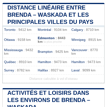
DISTANCE LINÉAIRE ENTRE
BRENDA – WASKADA ET LES
PRINCIPALES VILLES DU PAYS
Toronto
: 9412 km
Montréal
: 9104 km
Calgary
: 8710 km
Edmonton
: 8443
Ottawa
: 9158 km
Winnipeg
: 8915 km
km
la plus proche
Mississauga
: 9432
Vancouver
: 8770
Brampton
: 9425 km
km
km
Québec
: 8910 km
Hamilton
: 9473 km
Hamilton
: 9473 km
Surrey
: 8782 km
Halifax
: 8927 km
Laval
: 9099 km
Distance calculée à vol d'oiseau
ACTIVITÉS ET LOISIRS DANS
LES ENVIRONS DE BRENDA –