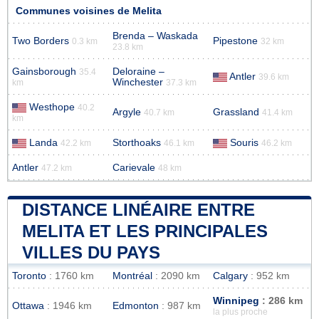
Communes voisines de Melita
Brenda – Waskada
Two Borders
Pipestone
0.3 km
32 km
23.8 km
Gainsborough
Deloraine –
35.4
Antler
39.6 km
Winchester
km
37.3 km
Westhope
40.2
Argyle
Grassland
40.7 km
41.4 km
km
Landa
Storthoaks
Souris
42.2 km
46.1 km
46.2 km
Antler
Carievale
47.2 km
48 km
DISTANCE LINÉAIRE ENTRE
MELITA ET LES PRINCIPALES
VILLES DU PAYS
Toronto
: 1760 km
Montréal
: 2090 km
Calgary
: 952 km
Winnipeg
: 286 km
Ottawa
: 1946 km
Edmonton
: 987 km
la plus proche