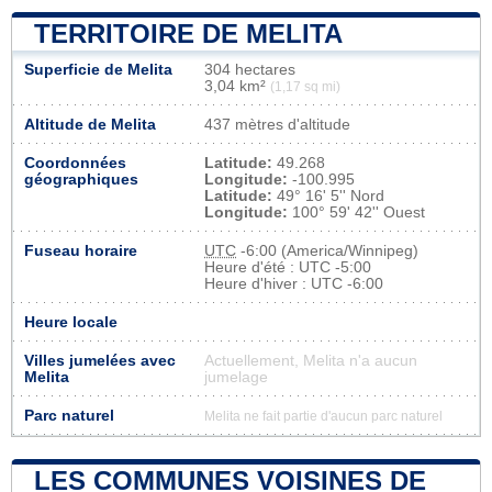
TERRITOIRE DE MELITA
Superficie de Melita
304 hectares
3,04 km²
(1,17 sq mi)
Altitude de Melita
437 mètres d'altitude
Coordonnées
Latitude:
49.268
géographiques
Longitude:
-100.995
Latitude:
49° 16' 5'' Nord
Longitude:
100° 59' 42'' Ouest
Fuseau horaire
UTC
-6:00 (America/Winnipeg)
Heure d'été : UTC -5:00
Heure d'hiver : UTC -6:00
Heure locale
Villes jumelées avec
Actuellement, Melita n'a aucun
Melita
jumelage
Parc naturel
Melita ne fait partie d'aucun parc naturel
LES COMMUNES VOISINES DE