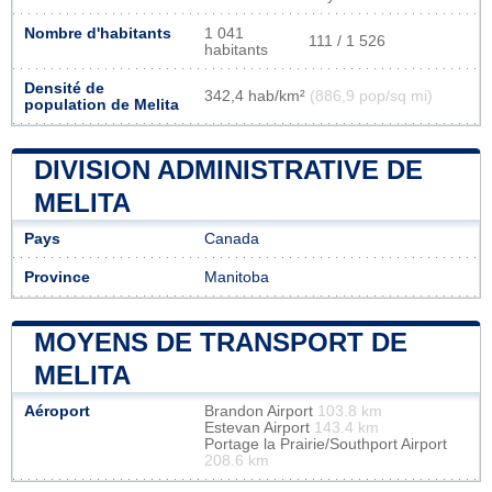
Nombre d'habitants
1 041
111 / 1 526
habitants
Densité de
342,4 hab/km²
(886,9 pop/sq mi)
population de Melita
DIVISION ADMINISTRATIVE DE
MELITA
Pays
Canada
Province
Manitoba
MOYENS DE TRANSPORT DE
MELITA
Aéroport
Brandon Airport
103.8 km
Estevan Airport
143.4 km
Portage la Prairie/Southport Airport
208.6 km