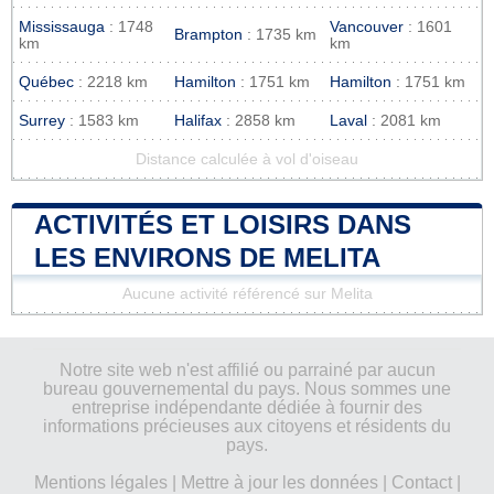
Mississauga
: 1748
Vancouver
: 1601
Brampton
: 1735 km
km
km
Québec
: 2218 km
Hamilton
: 1751 km
Hamilton
: 1751 km
Surrey
: 1583 km
Halifax
: 2858 km
Laval
: 2081 km
Distance calculée à vol d'oiseau
ACTIVITÉS ET LOISIRS DANS
LES ENVIRONS DE MELITA
Aucune activité référencé sur Melita
Notre site web n'est affilié ou parrainé par aucun
bureau gouvernemental du pays. Nous sommes une
entreprise indépendante dédiée à fournir des
informations précieuses aux citoyens et résidents du
pays.
Mentions légales
|
Mettre à jour les données
|
Contact
|