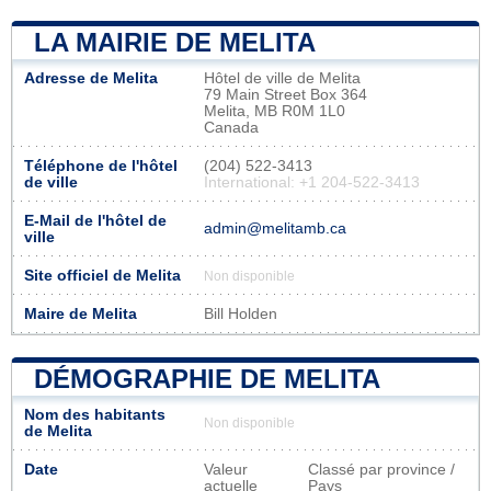
LA MAIRIE DE MELITA
Adresse de Melita
Hôtel de ville de Melita
79 Main Street Box 364
Melita, MB R0M 1L0
Canada
Téléphone de l'hôtel
(204) 522-3413
de ville
International: +1 204-522-3413
E-Mail de l'hôtel de
admin@melitamb.ca
ville
Site officiel de Melita
Non disponible
Maire de Melita
Bill Holden
DÉMOGRAPHIE DE MELITA
Nom des habitants
Non disponible
de Melita
Date
Valeur
Classé par province /
actuelle
Pays