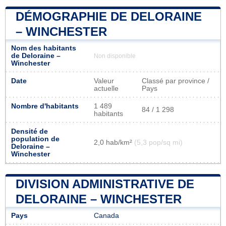
DÉMOGRAPHIE DE DELORAINE
– WINCHESTER
Nom des habitants
de Deloraine –
Non disponible
Winchester
Date
Valeur
Classé par province /
actuelle
Pays
Nombre d'habitants
1 489
84 / 1 298
habitants
Densité de
population de
2,0 hab/km²
(5,3 pop/sq mi)
Deloraine –
Winchester
DIVISION ADMINISTRATIVE DE
DELORAINE – WINCHESTER
Pays
Canada