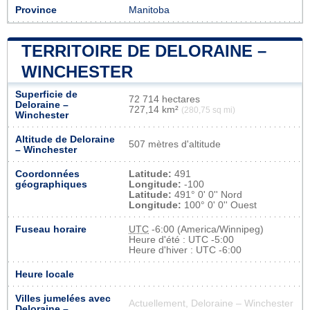
Province
Manitoba
TERRITOIRE DE DELORAINE –
WINCHESTER
Superficie de
72 714 hectares
Deloraine –
727,14 km²
(280,75 sq mi)
Winchester
Altitude de Deloraine
507 mètres d'altitude
– Winchester
Coordonnées
Latitude:
491
géographiques
Longitude:
-100
Latitude:
491° 0' 0'' Nord
Longitude:
100° 0' 0'' Ouest
Fuseau horaire
UTC
-6:00 (America/Winnipeg)
Heure d'été : UTC -5:00
Heure d'hiver : UTC -6:00
Heure locale
Villes jumelées avec
Actuellement, Deloraine – Winchester
Deloraine –