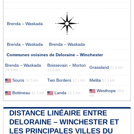
Brenda – Waskada
Brenda – Waskada
Brenda – Waskada
Communes voisines de Deloraine – Winchester
Brenda – Waskada
Boissevain – Morton
Grassland
31.8 km
24.9 km
31.8 km
Souris
Two Borders
Melita
34.5 km
37.1 km
37.3 km
Westhope
49.6
Bottineau
Landa
41.3 km
45.1 km
km
DISTANCE LINÉAIRE ENTRE
DELORAINE – WINCHESTER ET
LES PRINCIPALES VILLES DU