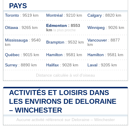
PAYS
Toronto
: 9519 km
Montréal
: 9210 km
Calgary
: 8820 km
Edmonton
: 8553
Ottawa
: 9265 km
Winnipeg
: 9026 km
km
la plus proche
Mississauga
: 9540
Vancouver
: 8877
Brampton
: 9532 km
km
km
Québec
: 9015 km
Hamilton
: 9581 km
Hamilton
: 9581 km
Surrey
: 8890 km
Halifax
: 9028 km
Laval
: 9205 km
Distance calculée à vol d'oiseau
ACTIVITÉS ET LOISIRS DANS
LES ENVIRONS DE DELORAINE
– WINCHESTER
Aucune activité référencé sur Deloraine – Winchester