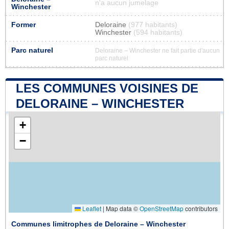
n'a aucun jumelage
Winchester
Former
Deloraine
(977 habitants)
Winchester
(594 habitants)
Parc naturel
Deloraine – Winchester ne fait partie d'aucun
parc naturel
LES COMMUNES VOISINES DE
DELORAINE – WINCHESTER
+
−
Leaflet
|
Map data ©
OpenStreetMap
contributors
Communes limitrophes de Deloraine – Winchester