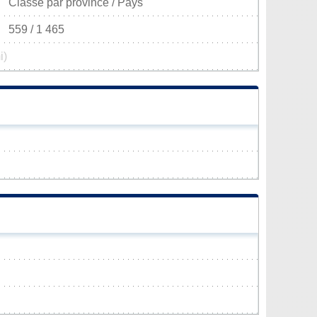
Classé par province / Pays
559 / 1 465
i)