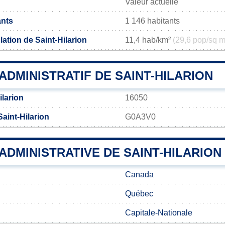
Valeur actuelle
ants
1 146 habitants
ation de Saint-Hilarion
11,4 hab/km²
(29,6 pop/sq m
DMINISTRATIF DE SAINT-HILARION
ilarion
16050
aint-Hilarion
G0A3V0
 ADMINISTRATIVE DE SAINT-HILARION
Canada
Québec
Capitale-Nationale