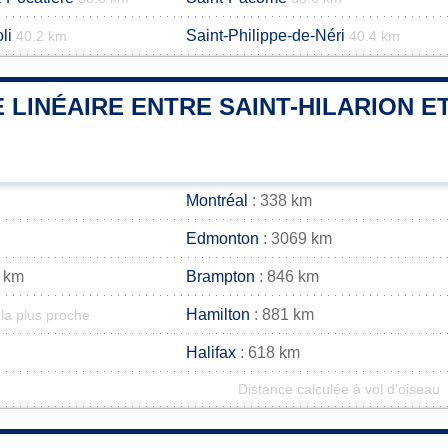
li
Saint-Philippe-de-Néri
40.2 km
40.4 km
 LINÉAIRE ENTRE SAINT-HILARION E
Montréal
: 338 km
Edmonton
: 3069 km
 km
Brampton
: 846 km
Hamilton
: 881 km
la plus proche
Halifax
: 618 km
Distance calculée à vol d'oiseau