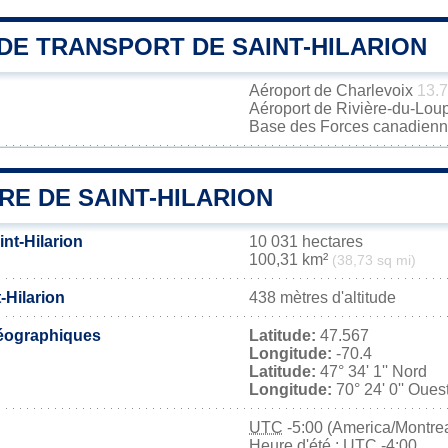
DE TRANSPORT DE SAINT-HILARION
Aéroport de Charlevoix
13.
Aéroport de Rivière-du-Lou
Base des Forces canadienn
RE DE SAINT-HILARION
int-Hilarion
10 031 hectares
100,31 km²
(38,73 sq mi)
-Hilarion
438 mètres d'altitude
éographiques
Latitude:
47.567
Longitude:
-70.4
Latitude:
47° 34' 1'' Nord
Longitude:
70° 24' 0'' Oues
UTC
-5:00 (America/Montrea
Heure d'été : UTC -4:00