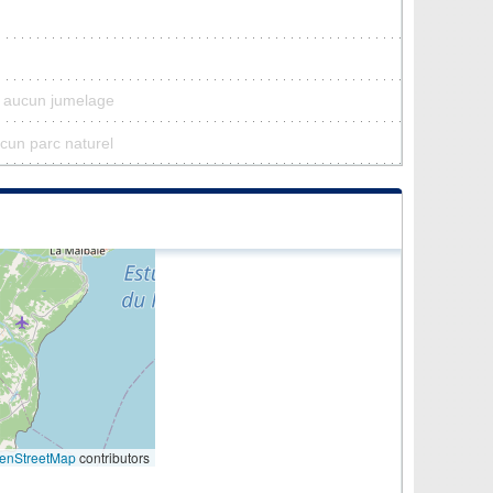
'a aucun jumelage
aucun parc naturel
enStreetMap
contributors