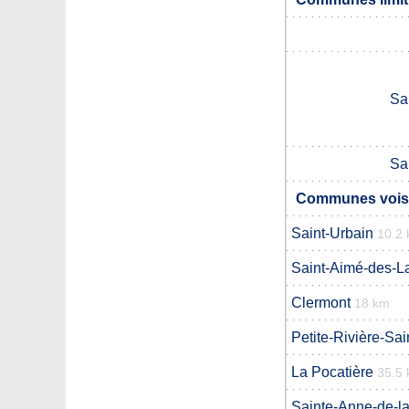
Sa
Sa
Communes voisin
Saint-Urbain
10.2
Saint-Aimé-des-L
Clermont
18 km
Petite-Rivière-Sai
La Pocatière
35.5
Sainte-Anne-de-la