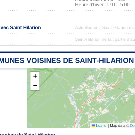
Heure d'hiver : UTC -5:00
avec Saint-Hilarion
Actuellement, Saint-Hilarion n
Saint-Hilarion ne fait partie d'
UNES VOISINES DE SAINT-HILARION
+
−
Leaflet
|
Map data ©
Op
ophes de Saint-Hilarion