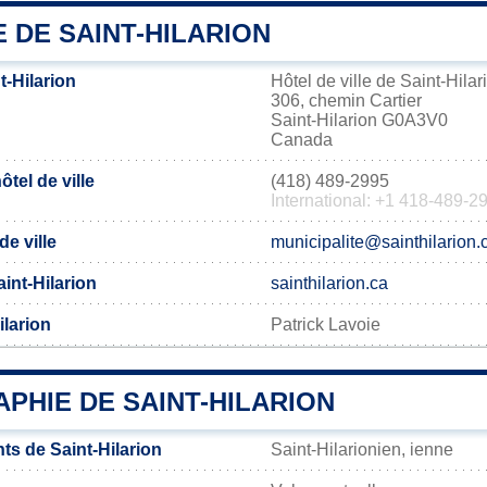
E DE SAINT-HILARION
t-Hilarion
Hôtel de ville de Saint-Hilar
306, chemin Cartier
Saint-Hilarion G0A3V0
Canada
tel de ville
(418) 489-2995
International: +1 418-489-2
de ville
municipalite@sainthilarion.
aint-Hilarion
sainthilarion.ca
ilarion
Patrick Lavoie
PHIE DE SAINT-HILARION
ts de Saint-Hilarion
Saint-Hilarionien, ienne