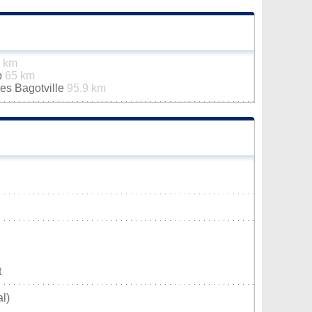
7 km
p
65 km
es Bagotville
95.9 km
t
l)