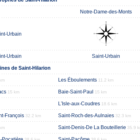
Notre-Dame-des-Monts
int-Urbain
int-Urbain
Saint-Urbain
es de Saint-Hilarion
Les Éboulements
 km
11.2 km
acs
Baie-Saint-Paul
15 km
15 km
L'Isle-aux-Coudres
18.6 km
nt-François
Saint-Roch-des-Aulnaies
32.2 km
32.3 km
Saint-Denis-De La Bouteillerie
 km
35.9 
-Pocatière
Saint-Pacôme
38.6 km
38.6 km