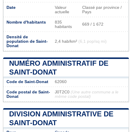
Date
Valeur
Classé par province /
actuelle
Pays
Nombre d'habitants
835
669 / 1 672
habitants
Densité de
population de Saint-
2,4 hab/km²
(6,1 pop/sq mi)
Donat
NUMÉRO ADMINISTRATIF DE
SAINT-DONAT
Code de Saint-Donat
62060
Code postal de Saint-
J0T2C0
(Une autre commune a le
Donat
même code postal)
DIVISION ADMINISTRATIVE DE
SAINT-DONAT