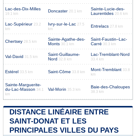
Lac-des-Dix-Milles
Sainte-Lucie-des-
Doncaster
20.1 km
Laurentides
19.1 km
20.6 km
Lac-Supérieur
Ivry-sur-le-Lac
23.2
27.5
Entrelacs
27.8 km
km
km
Sainte-Agathe-des-
Saint-Faustin–Lac-
Chertsey
28.5 km
Monts
Carré
30.1 km
30.3 km
Saint-Guillaume-
Lac-Tremblant-Nord
Val-David
31.5 km
Nord
32.8 km
33.4 km
Mont-Tremblant
33.8
Estérel
Saint-Côme
33.5 km
33.8 km
km
Sainte-Marguerite-
Baie-des-Chaloupes
du-Lac-Masson
Val-Morin
34.1
35.3 km
38.3 km
km
DISTANCE LINÉAIRE ENTRE
SAINT-DONAT ET LES
PRINCIPALES VILLES DU PAYS