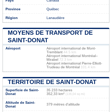
Pays
Canada
Province
Québec
Région
Lanaudière
MOYENS DE TRANSPORT DE
SAINT-DONAT
Aéroport
Aéroport international de Mont-
Tremblant
44.5 km
Aéroport international Montréal–
Mirabel
72.3 km
Aéroport international Pierre-Elliott-
Trudeau de Montréal
101.4 km
TERRITOIRE DE SAINT-DONAT
Superficie de Saint-
35 233 hectares
Donat
352,33 km²
(136,04 sq mi)
Altitude de Saint-
379 mètres d'altitude
Donat