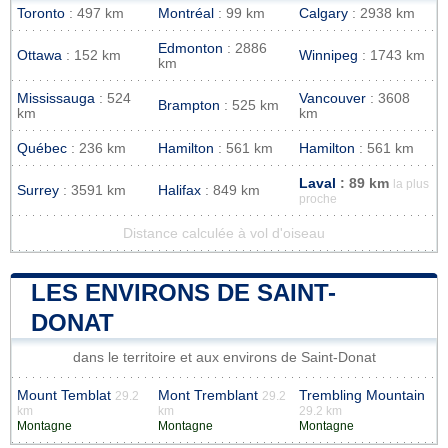
Toronto
: 497 km
Montréal
: 99 km
Calgary
: 2938 km
Edmonton
: 2886
Ottawa
: 152 km
Winnipeg
: 1743 km
km
Mississauga
: 524
Vancouver
: 3608
Brampton
: 525 km
km
km
Québec
: 236 km
Hamilton
: 561 km
Hamilton
: 561 km
Laval
: 89 km
la plus
Surrey
: 3591 km
Halifax
: 849 km
proche
Distance calculée à vol d'oiseau
LES ENVIRONS DE SAINT-
DONAT
dans le territoire et aux environs de Saint-Donat
Mount Temblat
Mont Tremblant
Trembling Mountain
29.2
29.2
km
km
29.2 km
Montagne
Montagne
Montagne