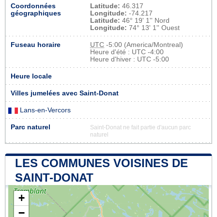
Coordonnées
Latitude:
46.317
géographiques
Longitude:
-74.217
Latitude:
46° 19' 1'' Nord
Longitude:
74° 13' 1'' Ouest
Fuseau horaire
UTC
-5:00 (America/Montreal)
Heure d'été : UTC -4:00
Heure d'hiver : UTC -5:00
Heure locale
Villes jumelées avec Saint-Donat
Lans-en-Vercors
Parc naturel
Saint-Donat ne fait partie d'aucun parc
naturel
LES COMMUNES VOISINES DE
SAINT-DONAT
+
−