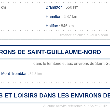
 km
Brampton
: 550 km
Hamilton
: 587 km
Halifax
: 846 km
Distance calculée à vol d'oiseau
IRONS DE SAINT-GUILLAUME-NORD
dans le territoire et aux environs de Saint-
u Mont-Tremblant
34.8 km
S ET LOISIRS DANS LES ENVIRONS 
Aucune activité référencé sur Saint-Guill