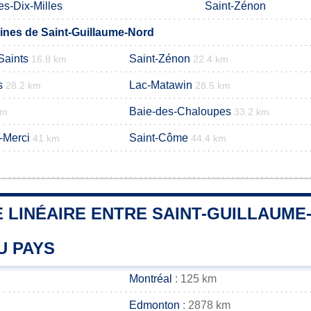
es-Dix-Milles
Saint-Zénon
nes de Saint-Guillaume-Nord
Saints
Saint-Zénon
16.8 km
22.4 km
s
Lac-Matawin
28.2 km
28.5 km
Baie-des-Chaloupes
km
33.2 km
-Merci
Saint-Côme
41 km
44.4 km
 LINÉAIRE ENTRE SAINT-GUILLAUME
U PAYS
Montréal
: 125 km
Edmonton
: 2878 km