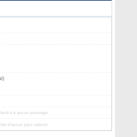
l)
-Nord n'a aucun jumelage
rtie d'aucun parc naturel