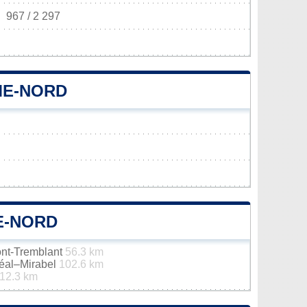
967 / 2 297
ME-NORD
E-NORD
ont-Tremblant
56.3 km
réal–Mirabel
102.6 km
12.3 km