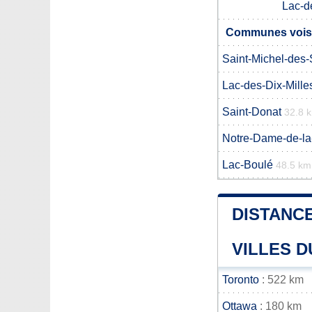
Lac-d
Communes voisi
Saint-Michel-des-
Lac-des-Dix-Mille
Saint-Donat
32.8 
Notre-Dame-de-la
Lac-Boulé
48.5 km
DISTANCE
VILLES D
Toronto
: 522 km
Ottawa
: 180 km