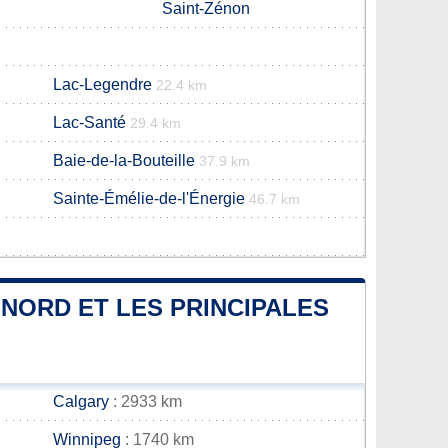
Saint-Zénon
Lac-Legendre
22.4 km
Lac-Santé
29.4 km
Baie-de-la-Bouteille
37.9 km
Sainte-Émélie-de-l'Énergie
46.7 km
-NORD ET LES PRINCIPALES
Calgary
: 2933 km
Winnipeg
: 1740 km