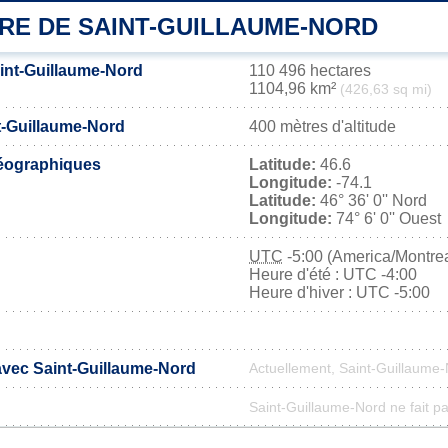
IRE DE SAINT-GUILLAUME-NORD
aint-Guillaume-Nord
110 496 hectares
1104,96 km²
(426,63 sq mi)
nt-Guillaume-Nord
400 mètres d'altitude
éographiques
Latitude:
46.6
Longitude:
-74.1
Latitude:
46° 36' 0'' Nord
Longitude:
74° 6' 0'' Ouest
UTC
-5:00 (America/Montrea
Heure d'été : UTC -4:00
Heure d'hiver : UTC -5:00
 avec Saint-Guillaume-Nord
Actuellement, Saint-Guillaume
Saint-Guillaume-Nord ne fait pa