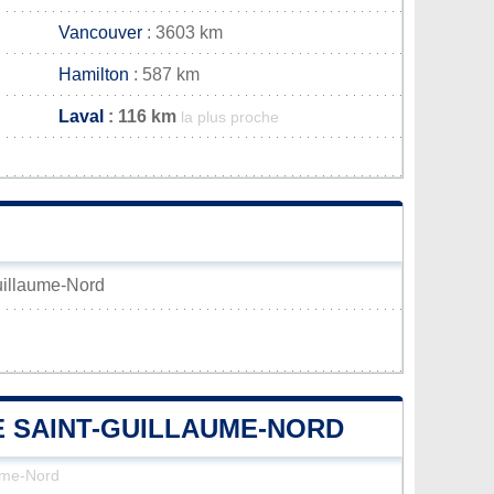
Vancouver
: 3603 km
Hamilton
: 587 km
Laval
: 116 km
la plus proche
Guillaume-Nord
DE SAINT-GUILLAUME-NORD
aume-Nord