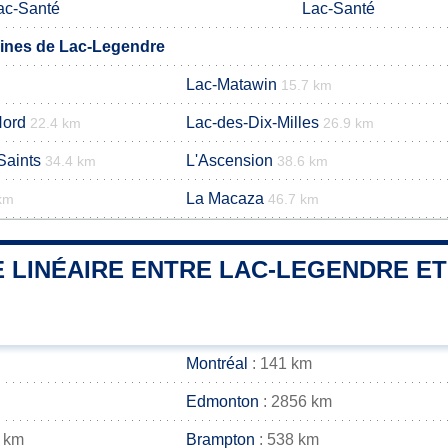
ac-Santé
Lac-Santé
nes de Lac-Legendre
Lac-Matawin
15.7 km
Nord
Lac-des-Dix-Milles
22.4 km
26.9 km
Saints
L'Ascension
34.4 km
38.6 km
La Macaza
km
46.7 km
 LINÉAIRE ENTRE LAC-LEGENDRE ET
Montréal
: 141 km
Edmonton
: 2856 km
 km
Brampton
: 538 km