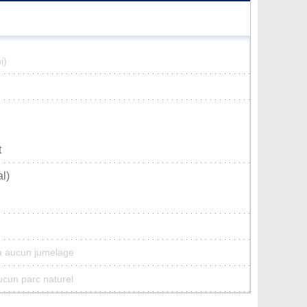
i)
t
l)
a aucun jumelage
ucun parc naturel