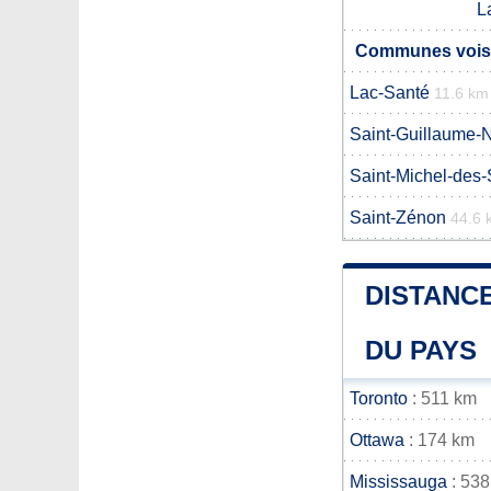
L
Communes voisi
Lac-Santé
11.6 km
Saint-Guillaume-
Saint-Michel-des-
Saint-Zénon
44.6 
DISTANCE
DU PAYS
Toronto
: 511 km
Ottawa
: 174 km
Mississauga
: 538