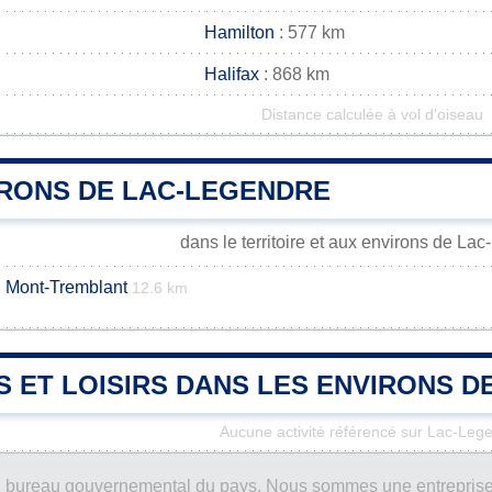
Hamilton
: 577 km
Halifax
: 868 km
Distance calculée à vol d'oiseau
IRONS DE LAC-LEGENDRE
dans le territoire et aux environs de La
u Mont-Tremblant
12.6 km
S ET LOISIRS DANS LES ENVIRONS 
Aucune activité référencé sur Lac-Leg
ucun bureau gouvernemental du pays. Nous sommes une entreprise