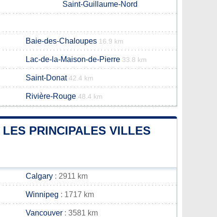
Saint-Guillaume-Nord
Baie-des-Chaloupes
16.9 km
Lac-de-la-Maison-de-Pierre
33.8 km
Saint-Donat
42.4 km
Rivière-Rouge
48.4 km
 LES PRINCIPALES VILLES
Calgary
: 2911 km
Winnipeg
: 1717 km
Vancouver
: 3581 km