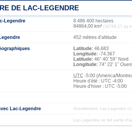
IRE DE LAC-LEGENDRE
ac-Legendre
8 486 400 hectares
84864,00 km²
(32766,17 sq m
-Legendre
452 mètres d'altitude
éographiques
Latitude:
46.683
Longitude:
-74.367
Latitude:
46° 40' 59'' Nord
Longitude:
74° 22' 1'' Oues
UTC
-5:00 (America/Montrea
Heure d'été : UTC -4:00
Heure d'hiver : UTC -5:00
 avec Lac-Legendre
Actuellement, Lac-Legendre n'
Lac-Legendre ne fait partie d'a