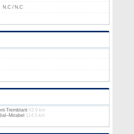
N.C / N.C
ont-Tremblant
43.9 km
réal–Mirabel
114.5 km