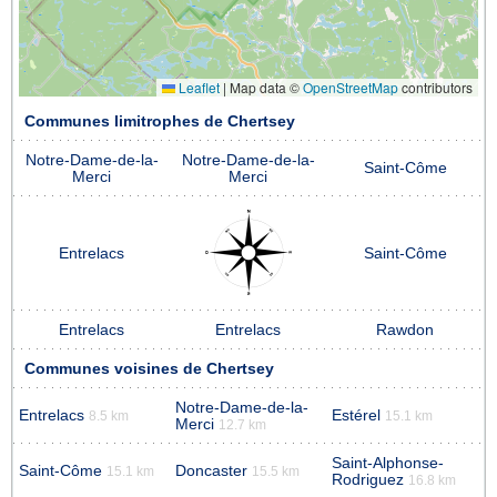
Leaflet
|
Map data ©
OpenStreetMap
contributors
Communes limitrophes de Chertsey
Notre-Dame-de-la-
Notre-Dame-de-la-
Saint-Côme
Merci
Merci
Entrelacs
Saint-Côme
Entrelacs
Entrelacs
Rawdon
Communes voisines de Chertsey
Notre-Dame-de-la-
Entrelacs
Estérel
8.5 km
15.1 km
Merci
12.7 km
Saint-Alphonse-
Saint-Côme
Doncaster
15.1 km
15.5 km
Rodriguez
16.8 km