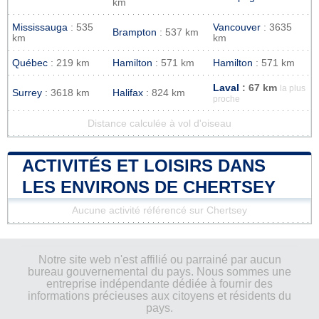
km
Mississauga
: 535
Vancouver
: 3635
Brampton
: 537 km
km
km
Québec
: 219 km
Hamilton
: 571 km
Hamilton
: 571 km
Laval
: 67 km
la plus
Surrey
: 3618 km
Halifax
: 824 km
proche
Distance calculée à vol d'oiseau
ACTIVITÉS ET LOISIRS DANS
LES ENVIRONS DE CHERTSEY
Aucune activité référencé sur Chertsey
Notre site web n'est affilié ou parrainé par aucun
bureau gouvernemental du pays. Nous sommes une
entreprise indépendante dédiée à fournir des
informations précieuses aux citoyens et résidents du
pays.