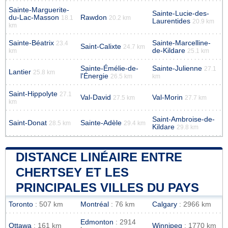
Sainte-Marguerite-
Sainte-Lucie-des-
du-Lac-Masson
Rawdon
18.1
20.2 km
Laurentides
20.9 km
km
Sainte-Béatrix
Sainte-Marcelline-
23.4
Saint-Calixte
24.7 km
de-Kildare
km
25.1 km
Sainte-Émélie-de-
Sainte-Julienne
27.1
Lantier
25.8 km
l'Énergie
26.5 km
km
Saint-Hippolyte
27.1
Val-David
Val-Morin
27.5 km
27.7 km
km
Saint-Ambroise-de-
Saint-Donat
Sainte-Adèle
28.5 km
29.4 km
Kildare
29.8 km
DISTANCE LINÉAIRE ENTRE
CHERTSEY ET LES
PRINCIPALES VILLES DU PAYS
Toronto
: 507 km
Montréal
: 76 km
Calgary
: 2966 km
Edmonton
: 2914
Ottawa
: 161 km
Winnipeg
: 1770 km