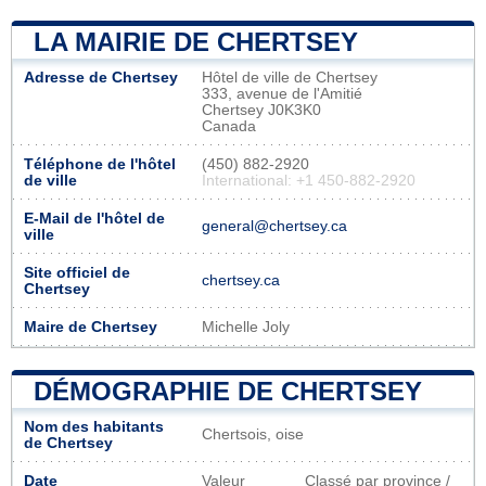
LA MAIRIE DE CHERTSEY
Adresse de Chertsey
Hôtel de ville de Chertsey
333, avenue de l'Amitié
Chertsey J0K3K0
Canada
Téléphone de l'hôtel
(450) 882-2920
de ville
International: +1 450-882-2920
E-Mail de l'hôtel de
general@chertsey.ca
ville
Site officiel de
chertsey.ca
Chertsey
Maire de Chertsey
Michelle Joly
DÉMOGRAPHIE DE CHERTSEY
Nom des habitants
Chertsois, oise
de Chertsey
Date
Valeur
Classé par province /