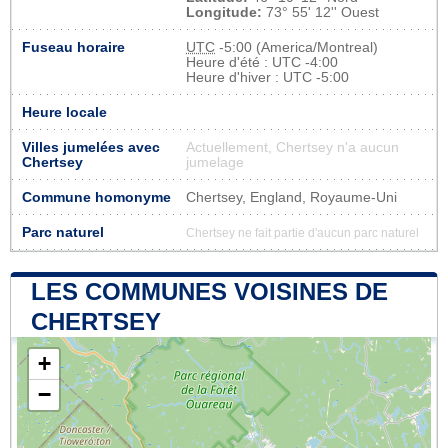
Longitude:
73° 55' 12'' Ouest
Fuseau horaire
UTC
-5:00 (America/Montreal)
Heure d'été : UTC -4:00
Heure d'hiver : UTC -5:00
Heure locale
Villes jumelées avec
Actuellement, Chertsey n'a aucun
Chertsey
jumelage
Commune homonyme
Chertsey, England, Royaume-Uni
Parc naturel
Chertsey ne fait partie d'aucun parc naturel
LES COMMUNES VOISINES DE
CHERTSEY
+
−