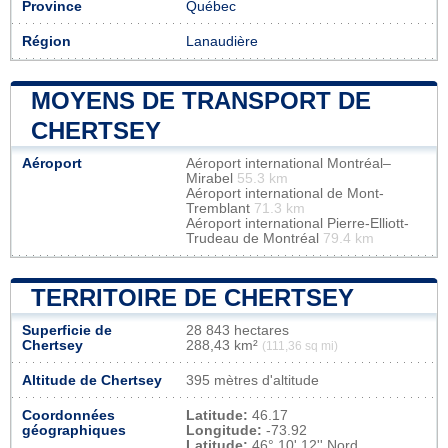
Province
Québec
Région
Lanaudière
MOYENS DE TRANSPORT DE
CHERTSEY
Aéroport
Aéroport international Montréal–
Mirabel
55.3 km
Aéroport international de Mont-
Tremblant
71.3 km
Aéroport international Pierre-Elliott-
Trudeau de Montréal
79.4 km
TERRITOIRE DE CHERTSEY
Superficie de
28 843 hectares
Chertsey
288,43 km²
(111,36 sq mi)
Altitude de Chertsey
395 mètres d'altitude
Coordonnées
Latitude:
46.17
géographiques
Longitude:
-73.92
Latitude:
46° 10' 12'' Nord