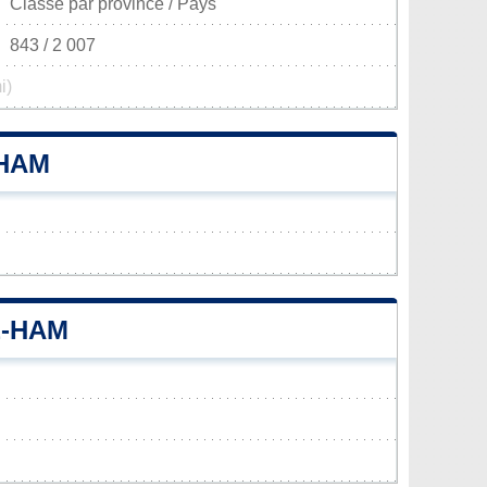
Classé par province / Pays
843 / 2 007
i)
-HAM
E-HAM