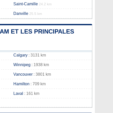
Saint-Camille
24.2 km
Danville
25.5 km
AM ET LES PRINCIPALES
Calgary
: 3131 km
Winnipeg
: 1938 km
Vancouver
: 3801 km
Hamilton
: 709 km
Laval
: 161 km