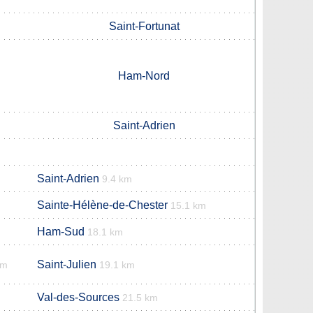
Saint-Fortunat
Ham-Nord
Saint-Adrien
Saint-Adrien
9.4 km
Sainte-Hélène-de-Chester
15.1 km
Ham-Sud
18.1 km
Saint-Julien
km
19.1 km
Val-des-Sources
21.5 km