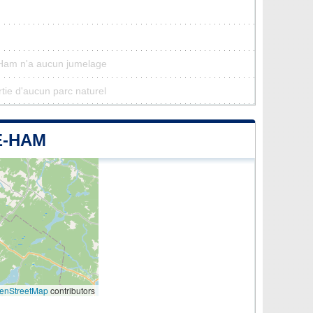
Ham n'a aucun jumelage
ie d'aucun parc naturel
E-HAM
enStreetMap
contributors