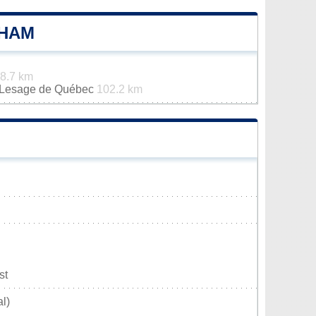
-HAM
8.7 km
n-Lesage de Québec
102.2 km
st
l)