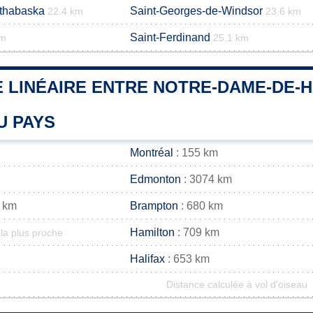
rthabaska
Saint-Georges-de-Windsor
22.4 km
23.6 km
Saint-Ferdinand
km
25.1 km
 LINÉAIRE ENTRE NOTRE-DAME-DE-H
U PAYS
Montréal
: 155 km
Edmonton
: 3074 km
 km
Brampton
: 680 km
Hamilton
: 709 km
la plus proche
Halifax
: 653 km
Distance calculée à vol d'oiseau