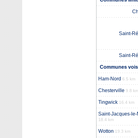
Ch
Saint-R
Saint-R
Communes vois
Ham-Nord
6.5 km
Chesterville
9.8 k
Tingwick
16.4 km
Saint-Jacques-le
18.4 km
Wotton
19.3 km