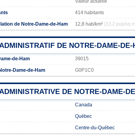
Valeur actuelle
ants
414 habitants
ulation de Notre-Dame-de-Ham
12,8 hab/km²
(33,2 pop/sq m
ADMINISTRATIF DE NOTRE-DAME-DE
-Dame-de-Ham
39015
 Notre-Dame-de-Ham
G0P1C0
 ADMINISTRATIVE DE NOTRE-DAME-D
Canada
Québec
Centre-du-Québec