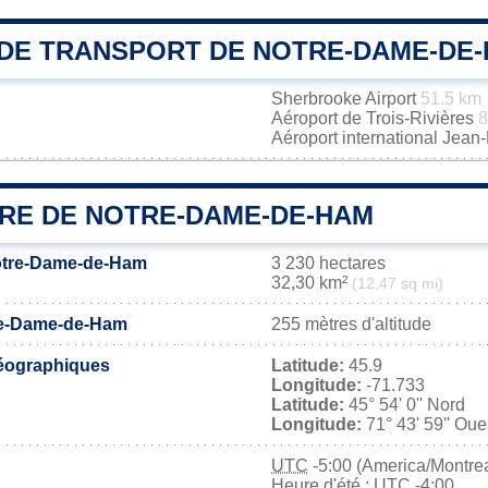
DE TRANSPORT DE NOTRE-DAME-DE
Sherbrooke Airport
51.5 km
Aéroport de Trois-Rivières
8
Aéroport international Jea
IRE DE NOTRE-DAME-DE-HAM
Notre-Dame-de-Ham
3 230 hectares
32,30 km²
(12,47 sq mi)
tre-Dame-de-Ham
255 mètres d'altitude
éographiques
Latitude:
45.9
Longitude:
-71.733
Latitude:
45° 54' 0'' Nord
Longitude:
71° 43' 59'' Oue
UTC
-5:00 (America/Montrea
Heure d'été : UTC -4:00