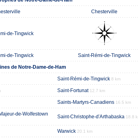
esterville
Chesterville
émi-de-Tingwick
émi-de-Tingwick
Saint-Rémi-de-Tingwick
ines de Notre-Dame-de-Ham
Saint-Rémi-de-Tingwick
8 km
Saint-Fortunat
m
12.7 km
Saints-Martyrs-Canadiens
16.5 km
-Majeur-de-Wolfestown
Saint-Christophe-d'Arthabaska
18.8 
Warwick
20.1 km