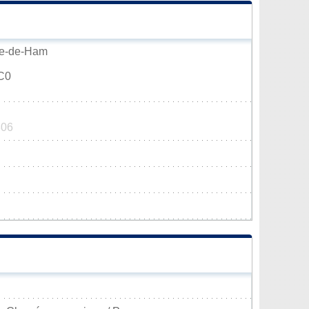
ame-de-Ham
C0
806