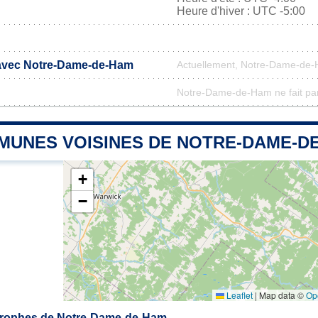
Heure d'hiver : UTC -5:00
 avec Notre-Dame-de-Ham
Actuellement, Notre-Dame-de-
Notre-Dame-de-Ham ne fait part
MUNES VOISINES DE NOTRE-DAME-D
+
−
Leaflet
|
Map data ©
Op
rophes de Notre-Dame-de-Ham