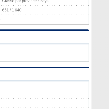
Classé par province / Pays
651 / 1 640
)