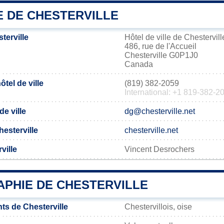
E DE CHESTERVILLE
terville
Hôtel de ville de Chestervill
486, rue de l'Accueil
Chesterville G0P1J0
Canada
tel de ville
(819) 382-2059
International: +1 819-382-2
de ville
dg@chesterville.net
Chesterville
chesterville.net
ville
Vincent Desrochers
PHIE DE CHESTERVILLE
ts de Chesterville
Chestervillois, oise