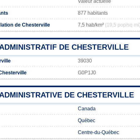
Valeur actuelle
ants
877 habitants
ation de Chesterville
7,5 hab/km²
(19,5 pop/sq mi
ADMINISTRATIF DE CHESTERVILLE
ville
39030
hesterville
G0P1J0
 ADMINISTRATIVE DE CHESTERVILLE
Canada
Québec
Centre-du-Québec