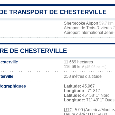
DE TRANSPORT DE CHESTERVILLE
Sherbrooke Airport
59.7 km
Aéroport de Trois-Rivières
7
Aéroport international Jea
IRE DE CHESTERVILLE
esterville
11 669 hectares
116,69 km²
(45,05 sq mi)
terville
258 mètres d'altitude
éographiques
Latitude:
45.967
Longitude:
-71.817
Latitude:
45° 58' 1'' Nord
Longitude:
71° 49' 1'' Oues
UTC
-5:00 (America/Montrea
Heure d'été : UTC -4:00