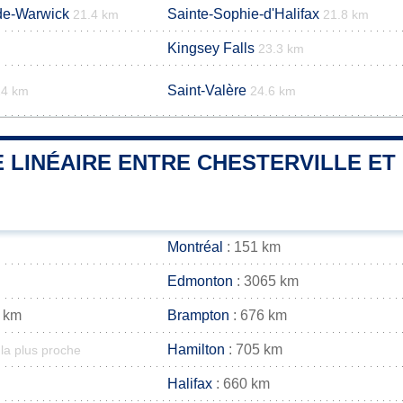
-de-Warwick
Sainte-Sophie-d'Halifax
21.4 km
21.8 km
Kingsey Falls
m
23.3 km
Saint-Valère
24 km
24.6 km
 LINÉAIRE ENTRE CHESTERVILLE ET 
Montréal
: 151 km
Edmonton
: 3065 km
 km
Brampton
: 676 km
Hamilton
: 705 km
la plus proche
Halifax
: 660 km