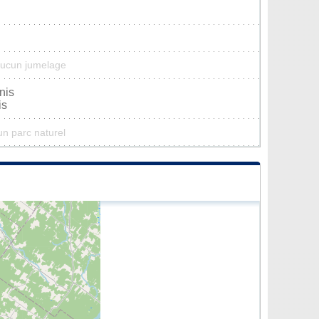
 aucun jumelage
nis
is
cun parc naturel