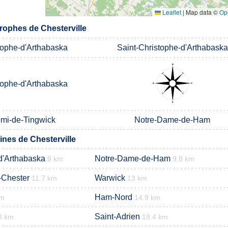
Leaflet
|
Map data ©
Op
ophes de Chesterville
tophe-d'Arthabaska
Saint-Christophe-d'Arthabaska
tophe-d'Arthabaska
émi-de-Tingwick
Notre-Dame-de-Ham
nes de Chesterville
d'Arthabaska
Notre-Dame-de-Ham
9 km
9.8 km
-Chester
Warwick
11.7 km
13 km
Ham-Nord
km
14.9 km
Saint-Adrien
8 km
18.4 km