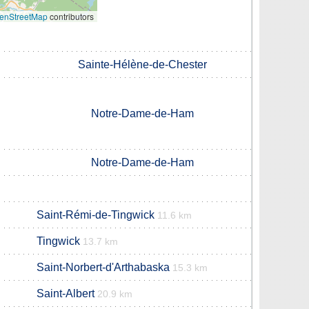
enStreetMap
contributors
Sainte-Hélène-de-Chester
Notre-Dame-de-Ham
Notre-Dame-de-Ham
Saint-Rémi-de-Tingwick
11.6 km
Tingwick
13.7 km
Saint-Norbert-d'Arthabaska
15.3 km
Saint-Albert
20.9 km