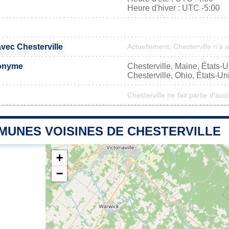
Heure d'hiver : UTC -5:00
avec Chesterville
Actuellement, Chesterville n'a
onyme
Chesterville, Maine, États-U
Chesterville, Ohio, États-Un
Chesterville ne fait partie d'au
MUNES VOISINES DE CHESTERVILLE
+
−