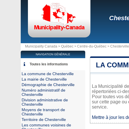
Cheste
Municipality Canada >
Québec
>
Centre-du-Québec
>
Chesterville
NAVIGATION GÉNÉRALE
LA COMM
Toutes les informations
La commune de Chesterville
La mairie de Chesterville
Démographie de Chesterville
La Municipalité de
Numéro administratif de
répertoriées ci-de
Chesterville
Pour toutes vos dé
Division administrative de
sur cette page ou 
Chesterville
service.
Moyens de transport de
Chesterville
Mettre à jour les 
Territoire de Chesterville
Les communes voisines de