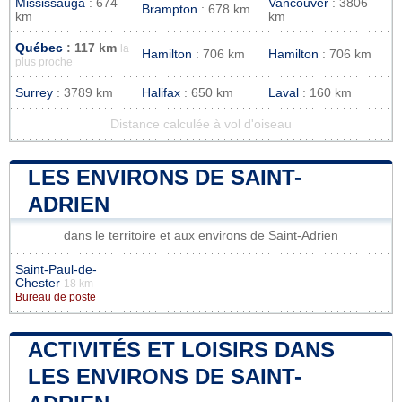
Mississauga
: 674
Vancouver
: 3806
Brampton
: 678 km
km
km
Québec
: 117 km
la
Hamilton
: 706 km
Hamilton
: 706 km
plus proche
Surrey
: 3789 km
Halifax
: 650 km
Laval
: 160 km
Distance calculée à vol d'oiseau
LES ENVIRONS DE SAINT-
ADRIEN
dans le territoire et aux environs de Saint-Adrien
Saint-Paul-de-
Chester
18 km
Bureau de poste
ACTIVITÉS ET LOISIRS DANS
LES ENVIRONS DE SAINT-