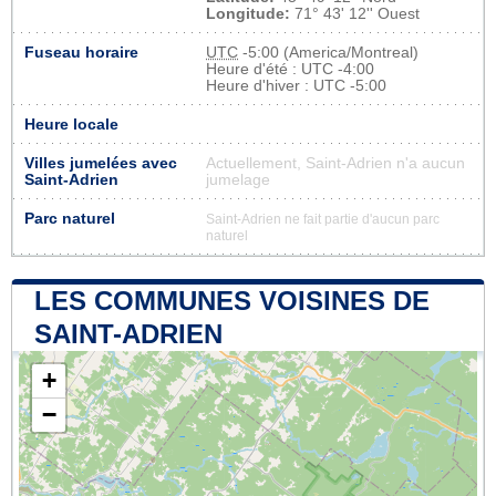
Longitude:
71° 43' 12'' Ouest
Fuseau horaire
UTC
-5:00 (America/Montreal)
Heure d'été : UTC -4:00
Heure d'hiver : UTC -5:00
Heure locale
Villes jumelées avec
Actuellement, Saint-Adrien n'a aucun
Saint-Adrien
jumelage
Parc naturel
Saint-Adrien ne fait partie d'aucun parc
naturel
LES COMMUNES VOISINES DE
SAINT-ADRIEN
+
−