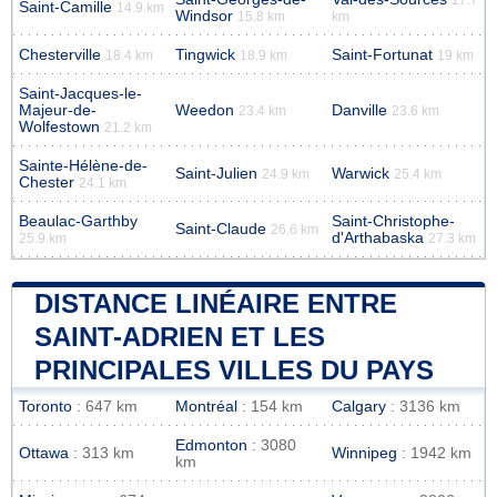
Saint-Camille
14.9 km
Windsor
15.8 km
km
Chesterville
Tingwick
Saint-Fortunat
18.4 km
18.9 km
19 km
Saint-Jacques-le-
Majeur-de-
Weedon
Danville
23.4 km
23.6 km
Wolfestown
21.2 km
Sainte-Hélène-de-
Saint-Julien
Warwick
24.9 km
25.4 km
Chester
24.1 km
Beaulac-Garthby
Saint-Christophe-
Saint-Claude
26.6 km
d'Arthabaska
25.9 km
27.3 km
DISTANCE LINÉAIRE ENTRE
SAINT-ADRIEN ET LES
PRINCIPALES VILLES DU PAYS
Toronto
: 647 km
Montréal
: 154 km
Calgary
: 3136 km
Edmonton
: 3080
Ottawa
: 313 km
Winnipeg
: 1942 km
km