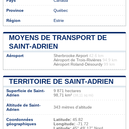
Pays
Canada
Province
Québec
Région
Estrie
MOYENS DE TRANSPORT DE
SAINT-ADRIEN
Aéroport
Sherbrooke Airport
42.6 km
Aéroport de Trois-Rivières
94.9 km
Aéroport Roland-Désourdy
99 km
TERRITOIRE DE SAINT-ADRIEN
Superficie de Saint-
9 871 hectares
Adrien
98,71 km²
(38,11 sq mi)
Altitude de Saint-
343 mètres d'altitude
Adrien
Coordonnées
Latitude:
45.82
géographiques
Longitude:
-71.72
Latitude:
45° 49' 12'' Nord