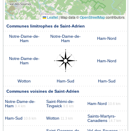
Leaflet
|
Map data ©
OpenStreetMap
contributors
Communes limitrophes de Saint-Adrien
Notre-Dame-de-
Notre-Dame-de-
Ham-Nord
Ham
Ham
Notre-Dame-de-
Ham-Nord
Ham
Wotton
Ham-Sud
Ham-Sud
Communes voisines de Saint-Adrien
Notre-Dame-de-
Saint-Rémi-de-
Ham-Nord
10.6 km
Ham
Tingwick
9.4 km
9.6 km
Saints-Martyrs-
Ham-Sud
Wotton
10.6 km
11.3 km
Canadiens
14.7 km
Saint-Georges-de-
Val-des-Sources
17.7