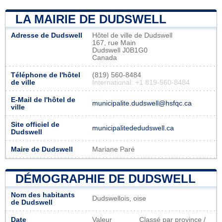
LA MAIRIE DE DUDSWELL
Adresse de Dudswell
Hôtel de ville de Dudswell
167, rue Main
Dudswell J0B1G0
Canada
Téléphone de l'hôtel
(819) 560-8484
de ville
International: +1 819-560-8484
E-Mail de l'hôtel de
municipalite.dudswell@hsfqc.ca
ville
Site officiel de
municipalitededudswell.ca
Dudswell
Maire de Dudswell
Mariane Paré
DÉMOGRAPHIE DE DUDSWELL
Nom des habitants
Dudswellois, oise
de Dudswell
Date
Valeur
Classé par province /