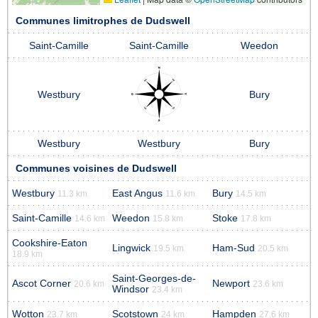
Communes limitrophes de Dudswell
Saint-Camille
Saint-Camille
Weedon
Westbury
Bury
Westbury
Westbury
Bury
Communes voisines de Dudswell
Westbury
East Angus
Bury
11.3 km
11.6 km
14.5 km
Saint-Camille
Weedon
Stoke
14.6 km
15.8 km
17.8 km
Cookshire-Eaton
Lingwick
Ham-Sud
19.5 km
20.5 km
18.9 km
Saint-Georges-de-
Ascot Corner
Newport
20.6 km
23.6 km
Windsor
23.4 km
Wotton
Scotstown
Hampden
23.7 km
24 km
27.6 km