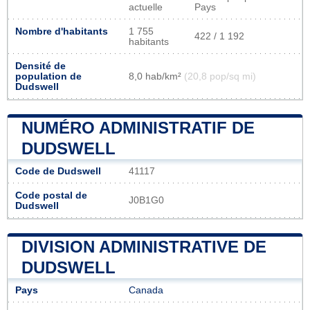
actuelle
Pays
Nombre d'habitants
1 755
422 / 1 192
habitants
Densité de
population de
8,0 hab/km²
(20,8 pop/sq mi)
Dudswell
NUMÉRO ADMINISTRATIF DE
DUDSWELL
Code de Dudswell
41117
Code postal de
J0B1G0
Dudswell
DIVISION ADMINISTRATIVE DE
DUDSWELL
Pays
Canada