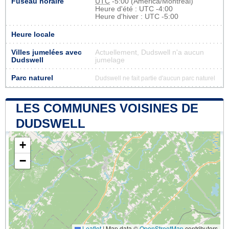
Fuseau horaire
UTC
-5:00 (America/Montreal)
Heure d'été : UTC -4:00
Heure d'hiver : UTC -5:00
Heure locale
Villes jumelées avec
Actuellement, Dudswell n'a aucun
Dudswell
jumelage
Parc naturel
Dudswell ne fait partie d'aucun parc naturel
LES COMMUNES VOISINES DE
DUDSWELL
+
−
Leaflet
|
Map data ©
OpenStreetMap
contributors