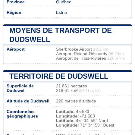
Province
Québec
Région
Estrie
MOYENS DE TRANSPORT DE
DUDSWELL
Aéroport
Sherbrooke Airport
18.2 km
Aéroport Roland-Désourdy
96.2 km
Aéroport de Trois-Rivières
120.6 km
TERRITOIRE DE DUDSWELL
Superficie de
21 861 hectares
Dudswell
218,61 km²
(84,41 sq mi)
Altitude de Dudswell
220 mètres d'altitude
Coordonnées
Latitude:
45.583
géographiques
Longitude:
-71.583
Latitude:
45° 34' 59'' Nord
Longitude:
71° 34' 59'' Ouest