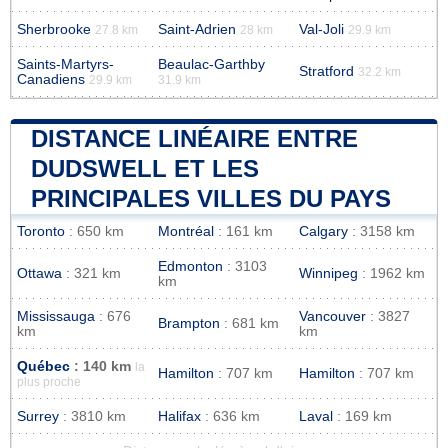
Sherbrooke
Saint-Adrien
Val-Joli
27.8 km
28 km
29.9 km
Saints-Martyrs-
Beaulac-Garthby
Stratford
32.2 km
Canadiens
29.9 km
31.9 km
DISTANCE LINÉAIRE ENTRE
DUDSWELL ET LES
PRINCIPALES VILLES DU PAYS
Toronto
: 650 km
Montréal
: 161 km
Calgary
: 3158 km
Edmonton
: 3103
Ottawa
: 321 km
Winnipeg
: 1962 km
km
Mississauga
: 676
Vancouver
: 3827
Brampton
: 681 km
km
km
Québec
: 140 km
la
Hamilton
: 707 km
Hamilton
: 707 km
plus proche
Surrey
: 3810 km
Halifax
: 636 km
Laval
: 169 km