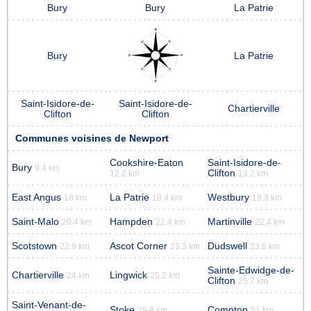
Bury
Bury
La Patrie
Bury
La Patrie
Saint-Isidore-de-
Saint-Isidore-de-
Chartierville
Clifton
Clifton
Communes voisines de Newport
Cookshire-Eaton
Saint-Isidore-de-
Bury
9.4 km
Clifton
12.2 km
13.2 km
East Angus
La Patrie
Westbury
18 km
18.4 km
19.3 km
Saint-Malo
Hampden
Martinville
20.4 km
22.4 km
22.4 km
Scotstown
Ascot Corner
Dudswell
22.9 km
23.3 km
23.6 km
Sainte-Edwidge-de-
Chartierville
Lingwick
24 km
25.2 km
Clifton
25.7 km
Saint-Venant-de-
Stoke
Compton
29.8 km
31 km