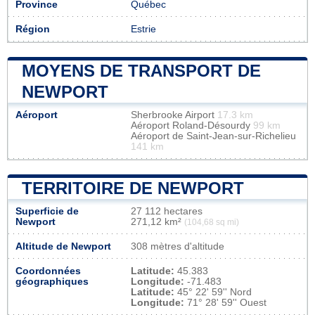
Province
Québec
Région
Estrie
MOYENS DE TRANSPORT DE
NEWPORT
Aéroport
Sherbrooke Airport
17.3 km
Aéroport Roland-Désourdy
99 km
Aéroport de Saint-Jean-sur-Richelieu
141 km
TERRITOIRE DE NEWPORT
Superficie de
27 112 hectares
Newport
271,12 km²
(104,68 sq mi)
Altitude de Newport
308 mètres d'altitude
Coordonnées
Latitude:
45.383
géographiques
Longitude:
-71.483
Latitude:
45° 22' 59'' Nord
Longitude:
71° 28' 59'' Ouest