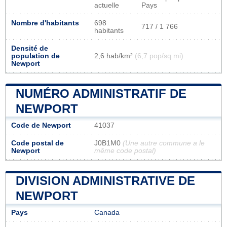
actuelle
Pays
Nombre d'habitants
698
717 / 1 766
habitants
Densité de
population de
2,6 hab/km²
(6,7 pop/sq mi)
Newport
NUMÉRO ADMINISTRATIF DE
NEWPORT
Code de Newport
41037
Code postal de
J0B1M0
(Une autre commune a le
Newport
même code postal)
DIVISION ADMINISTRATIVE DE
NEWPORT
Pays
Canada