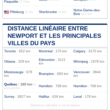
Paquette
27.9 km
Notre-Dame-des-
Pittsburg
Sherbrooke
32 km
32 km
Bois
32.6 km
DISTANCE LINÉAIRE ENTRE
NEWPORT ET LES PRINCIPALES
VILLES DU PAYS
Toronto
: 652 km
Montréal
: 170 km
Calgary
: 3175 km
Edmonton
: 3121
Ottawa
: 329 km
Winnipeg
: 1978 km
km
Mississauga
: 678
Vancouver
: 3844
Brampton
: 683 km
km
km
Québec
: 160 km
la
Hamilton
: 708 km
Hamilton
: 708 km
plus proche
Surrey
: 3827 km
Halifax
: 626 km
Laval
: 178 km
Distance calculée à vol d'oiseau