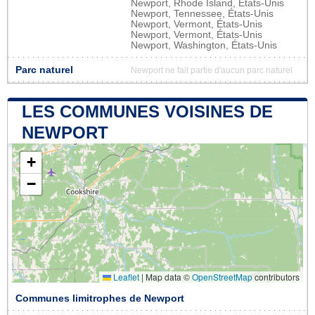
Newport, Rhode Island, États-Unis
Newport, Tennessee, États-Unis
Newport, Vermont, États-Unis
Newport, Vermont, États-Unis
Newport, Washington, États-Unis
Parc naturel
Newport ne fait partie d'aucun parc naturel
LES COMMUNES VOISINES DE
NEWPORT
+
−
Leaflet
|
Map data ©
OpenStreetMap
contributors
Communes limitrophes de Newport