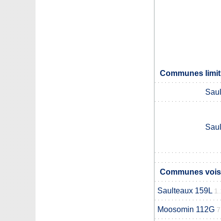
Communes limit
Saul
Saul
Communes voisi
Saulteaux 159L
1
Moosomin 112G
7