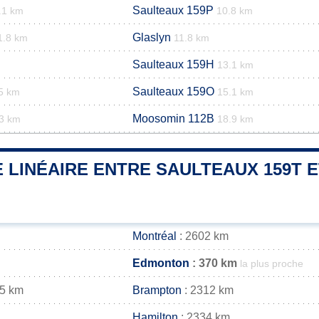
Saulteaux 159P
.1 km
10.8 km
Glaslyn
1.8 km
11.8 km
Saulteaux 159H
13.1 km
Saulteaux 159O
5 km
15.1 km
Moosomin 112B
3 km
18.9 km
 LINÉAIRE ENTRE SAULTEAUX 159T E
Montréal
: 2602 km
Edmonton
: 370 km
la plus proche
25 km
Brampton
: 2312 km
Hamilton
: 2334 km