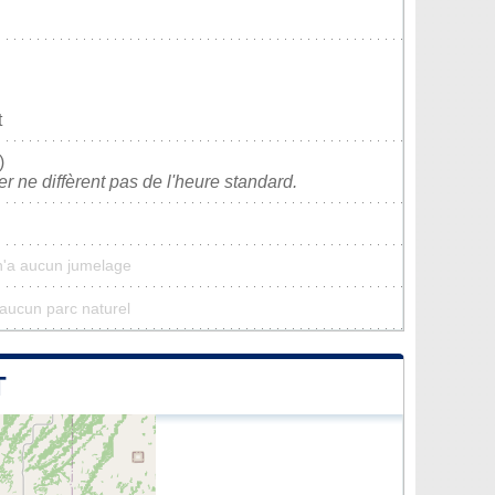
t
)
ver ne diffèrent pas de l'heure standard.
n'a aucun jumelage
'aucun parc naturel
T