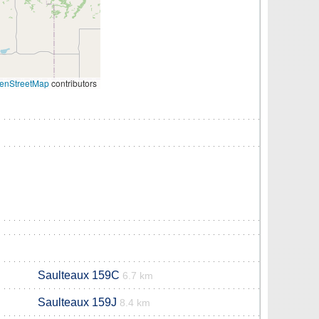
enStreetMap
contributors
Saulteaux 159C
6.7 km
Saulteaux 159J
8.4 km