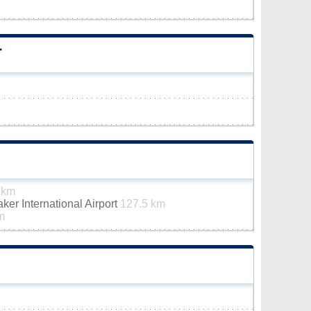
T
 km
er International Airport
127.5 km
m