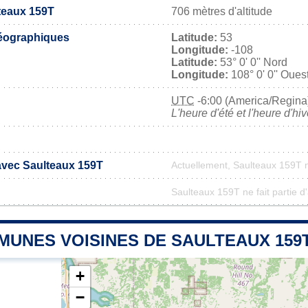
lteaux 159T
706 mètres d'altitude
éographiques
Latitude:
53
Longitude:
-108
Latitude:
53° 0' 0'' Nord
Longitude:
108° 0' 0'' Oues
UTC
-6:00 (America/Regina
L'heure d'été et l'heure d'hi
 avec Saulteaux 159T
Actuellement, Saulteaux 159T 
Saulteaux 159T ne fait partie d
MUNES VOISINES DE SAULTEAUX 159
+
−