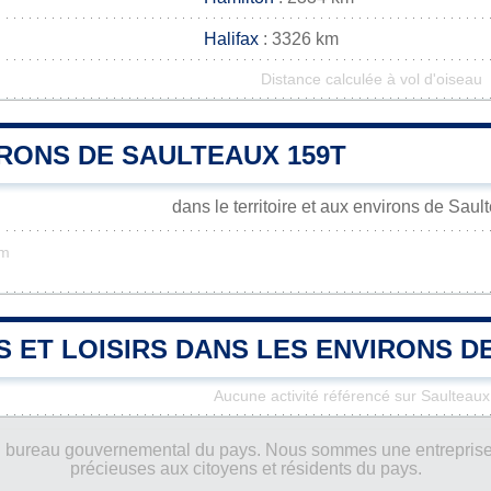
Halifax
: 3326 km
Distance calculée à vol d'oiseau
RONS DE SAULTEAUX 159T
dans le territoire et aux environs de Sau
km
S ET LOISIRS DANS LES ENVIRONS D
Aucune activité référencé sur Saulteau
ucun bureau gouvernemental du pays. Nous sommes une entreprise
précieuses aux citoyens et résidents du pays.