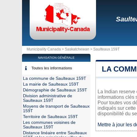
Saulte
Municipality Canada >
Saskatchewan
>
Saulteaux 159T
NAVIGATION GÉNÉRALE
LA COMM
Toutes les informations
La commune de Saulteaux 159T
La mairie de Saulteaux 159T
Démographie de Saulteaux 159T
La Indian reserve
Division administrative de
informations clés 
Saulteaux 159T
Pour toutes vos d
Moyens de transport de Saulteaux
indiqués sur cette
159T
disponibilité du se
Territoire de Saulteaux 159T
Les communes voisines de
Mettre à jour les 
Saulteaux 159T
Distance linéaire entre Saulteaux