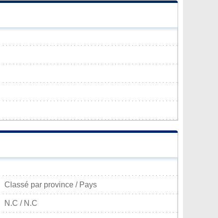
Classé par province / Pays
N.C / N.C