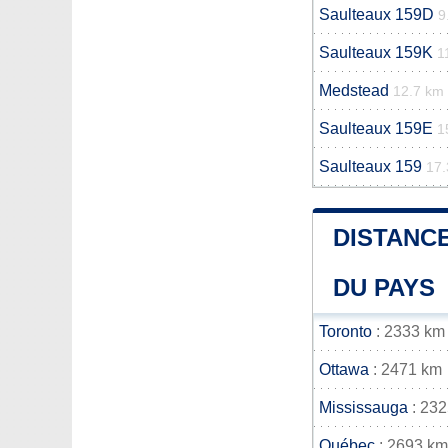
Saulteaux 159D
9
Saulteaux 159K
1
Medstead
12.7 km
Saulteaux 159E
1
Saulteaux 159
17.
DISTANCE
DU PAYS
Toronto
: 2333 km
Ottawa
: 2471 km
Mississauga
: 23
Québec
: 2693 km