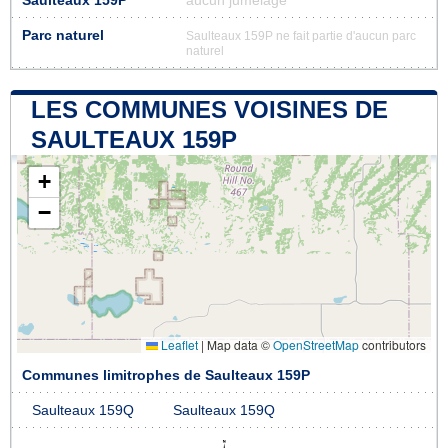
Saulteaux 159P
aucun jumelage
Parc naturel
Saulteaux 159P ne fait partie d'aucun parc
naturel
LES COMMUNES VOISINES DE
SAULTEAUX 159P
+
−
Leaflet
|
Map data ©
OpenStreetMap
contributors
Communes limitrophes de Saulteaux 159P
Saulteaux 159Q
Saulteaux 159Q