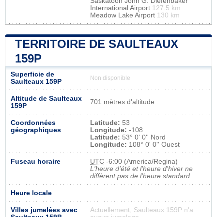
Saskatoon John G. Diefenbaker
International Airport
127.5 km
Meadow Lake Airport
130 km
TERRITOIRE DE SAULTEAUX
159P
Superficie de
Non disponible
Saulteaux 159P
Altitude de Saulteaux
701 mètres d'altitude
159P
Coordonnées
Latitude:
53
géographiques
Longitude:
-108
Latitude:
53° 0' 0'' Nord
Longitude:
108° 0' 0'' Ouest
Fuseau horaire
UTC
-6:00 (America/Regina)
L'heure d'été et l'heure d'hiver ne
diffèrent pas de l'heure standard.
Heure locale
Villes jumelées avec
Actuellement, Saulteaux 159P n'a