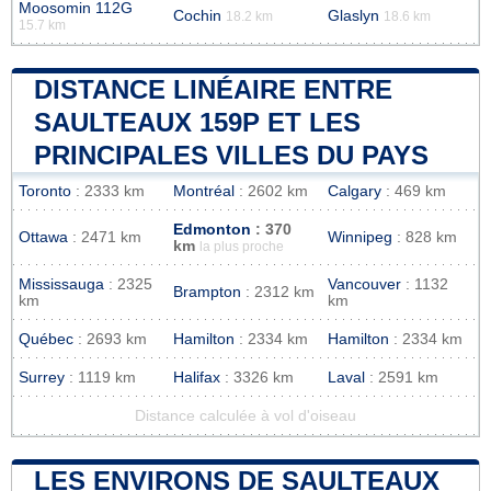
Moosomin 112G
Cochin
Glaslyn
18.2 km
18.6 km
15.7 km
DISTANCE LINÉAIRE ENTRE
SAULTEAUX 159P ET LES
PRINCIPALES VILLES DU PAYS
Toronto
: 2333 km
Montréal
: 2602 km
Calgary
: 469 km
Edmonton
: 370
Ottawa
: 2471 km
Winnipeg
: 828 km
km
la plus proche
Mississauga
: 2325
Vancouver
: 1132
Brampton
: 2312 km
km
km
Québec
: 2693 km
Hamilton
: 2334 km
Hamilton
: 2334 km
Surrey
: 1119 km
Halifax
: 3326 km
Laval
: 2591 km
Distance calculée à vol d'oiseau
LES ENVIRONS DE SAULTEAUX