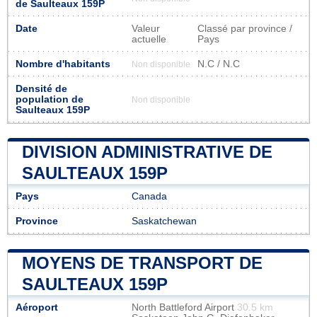
de Saulteaux 159P
Date
Valeur
Classé par province /
actuelle
Pays
Nombre d'habitants
N.C / N.C
Non disponible
Densité de
population de
Non disponible
Saulteaux 159P
DIVISION ADMINISTRATIVE DE
SAULTEAUX 159P
Pays
Canada
Province
Saskatchewan
MOYENS DE TRANSPORT DE
SAULTEAUX 159P
Aéroport
North Battleford Airport
30.5 km