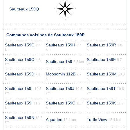
Saulteaux 159Q
Communes voisines de Saulteaux 159P
Saulteaux 159Q
Saulteaux 159H
Saulteaux 159R
1.4
3.7
3.8
km
km
km
Saulteaux 159O
Saulteaux 159E
4.8
6.7
Saulteaux 159
6.5 km
km
km
Saulteaux 159D
Moosomin 112B
Saulteaux 159M
7.1
9.7
10.3
km
km
km
Saulteaux 159L
Saulteaux 159J
Saulteaux 159T
10.5
10.5
10.8
km
km
km
Saulteaux 159I
Saulteaux 159C
Saulteaux 159K
11.2
11.7
11.8
km
km
km
Saulteaux 159N
12.2
Aquadeo
Turtle View
13.4 km
15.4 km
km