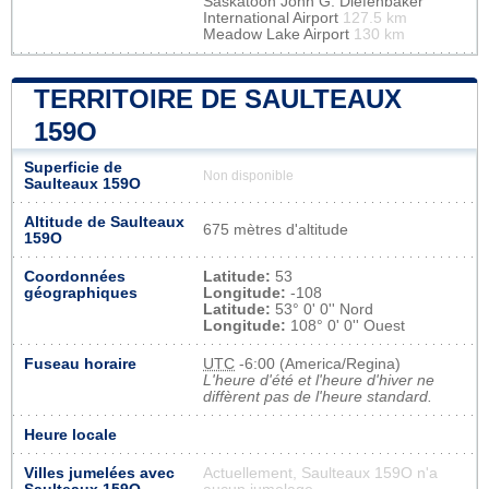
Saskatoon John G. Diefenbaker
International Airport
127.5 km
Meadow Lake Airport
130 km
TERRITOIRE DE SAULTEAUX
159O
Superficie de
Non disponible
Saulteaux 159O
Altitude de Saulteaux
675 mètres d'altitude
159O
Coordonnées
Latitude:
53
géographiques
Longitude:
-108
Latitude:
53° 0' 0'' Nord
Longitude:
108° 0' 0'' Ouest
Fuseau horaire
UTC
-6:00 (America/Regina)
L'heure d'été et l'heure d'hiver ne
diffèrent pas de l'heure standard.
Heure locale
Villes jumelées avec
Actuellement, Saulteaux 159O n'a