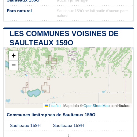
Saulteaux 159O
aucun jumelage
Parc naturel
Saulteaux 159O ne fait partie d'aucun parc
naturel
LES COMMUNES VOISINES DE
SAULTEAUX 159O
+
−
Leaflet
|
Map data ©
OpenStreetMap
contributors
Communes limitrophes de Saulteaux 159O
Saulteaux 159H
Saulteaux 159H