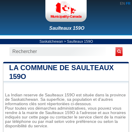
EN
FR
Saulteaux 159O
Saskatchewan
>
Saulteaux 159O
LA COMMUNE DE SAULTEAUX
159O
La Indian reserve de Saulteaux 159O est située dans la province
de Saskatchewan. Sa superficie, sa population et d'autres
informations clés sont répertoriées ci-dessous.
Pour toutes vos démarches administratives, vous pouvez vous
rendre à la mairie de Saulteaux 159O à l'adresse et aux horaires
indiqués sur cette page ou contacter le service client de la mairie
par téléphone ou par mail selon votre préférence ou selon la
disponibilité du service.