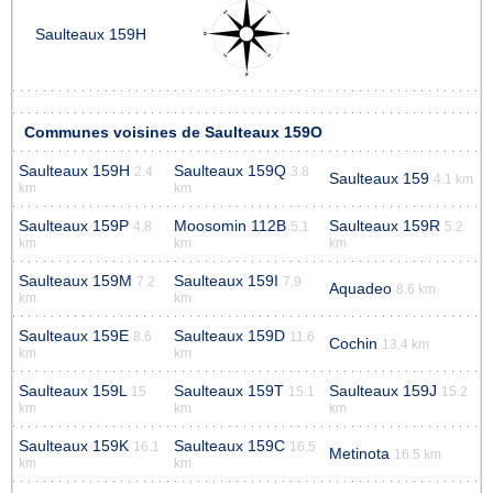
Saulteaux 159H
Communes voisines de Saulteaux 159O
Saulteaux 159H
Saulteaux 159Q
2.4
3.8
Saulteaux 159
4.1 km
km
km
Saulteaux 159P
Moosomin 112B
Saulteaux 159R
4.8
5.1
5.2
km
km
km
Saulteaux 159M
Saulteaux 159I
7.2
7.9
Aquadeo
8.6 km
km
km
Saulteaux 159E
Saulteaux 159D
8.6
11.6
Cochin
13.4 km
km
km
Saulteaux 159L
Saulteaux 159T
Saulteaux 159J
15
15.1
15.2
km
km
km
Saulteaux 159K
Saulteaux 159C
16.1
16.5
Metinota
16.5 km
km
km