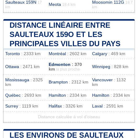
Saulteaux 159N
Moosomin 112G
17
18.7
Meota
18.4 km
km
km
DISTANCE LINÉAIRE ENTRE
SAULTEAUX 159O ET LES
PRINCIPALES VILLES DU PAYS
Toronto
: 2333 km
Montréal
: 2602 km
Calgary
: 469 km
Edmonton
: 370
Ottawa
: 2471 km
Winnipeg
: 828 km
km
la plus proche
Mississauga
: 2325
Vancouver
: 1132
Brampton
: 2312 km
km
km
Québec
: 2693 km
Hamilton
: 2334 km
Hamilton
: 2334 km
Surrey
: 1119 km
Halifax
: 3326 km
Laval
: 2591 km
Distance calculée à vol d'oiseau
LES ENVIRONS DE SAULTEAUX