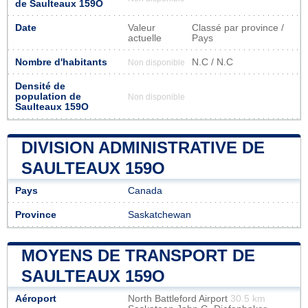
de Saulteaux 159O
Date
Valeur
Classé par province /
actuelle
Pays
Nombre d'habitants
N.C / N.C
Non disponible
Densité de
population de
Non disponible
Saulteaux 159O
DIVISION ADMINISTRATIVE DE
SAULTEAUX 159O
Pays
Canada
Province
Saskatchewan
MOYENS DE TRANSPORT DE
SAULTEAUX 159O
Aéroport
North Battleford Airport
30.5 km