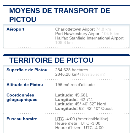
MOYENS DE TRANSPORT DE
PICTOU
Aéroport
Charlottetown Airport
74.8 km
Port Hawkesbury Airport
104.5 km
Halifax Stanfield International Airport
108.8 km
TERRITOIRE DE PICTOU
Superficie de Pictou
284 628 hectares
2846,28 km²
(1098,95 sq mi)
Altitude de Pictou
196 mètres d'altitude
Coordonnées
Latitude:
45.681
géographiques
Longitude:
-62.711
Latitude:
45° 40' 52'' Nord
Longitude:
62° 42' 40'' Ouest
Fuseau horaire
UTC
-4:00 (America/Halifax)
Heure d'été : UTC -3:00
Heure d'hiver : UTC -4:00