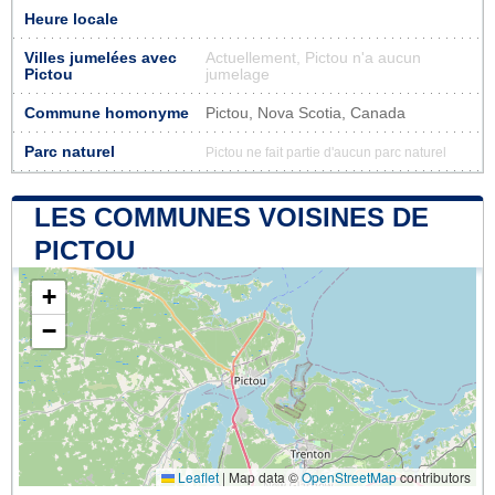
Heure locale
Villes jumelées avec
Actuellement, Pictou n'a aucun
Pictou
jumelage
Commune homonyme
Pictou, Nova Scotia, Canada
Parc naturel
Pictou ne fait partie d'aucun parc naturel
LES COMMUNES VOISINES DE
PICTOU
+
−
Leaflet
|
Map data ©
OpenStreetMap
contributors