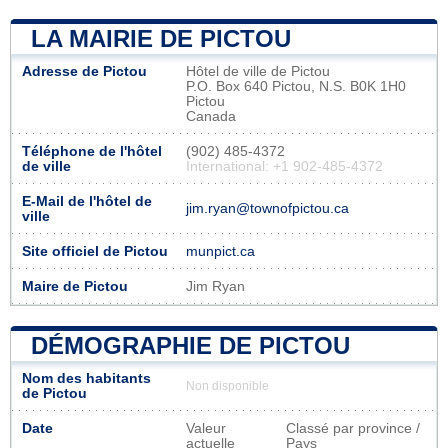
LA MAIRIE DE PICTOU
Adresse de Pictou
Hôtel de ville de Pictou
P.O. Box 640 Pictou, N.S. B0K 1H0
Pictou
Canada
Téléphone de l'hôtel
(902) 485-4372
de ville
International: +1 902-485-4372
E-Mail de l'hôtel de
jim.ryan@townofpictou.ca
ville
Site officiel de Pictou
munpict.ca
Maire de Pictou
Jim Ryan
DÉMOGRAPHIE DE PICTOU
Nom des habitants
Non disponible
de Pictou
Date
Valeur
Classé par province /
actuelle
Pays