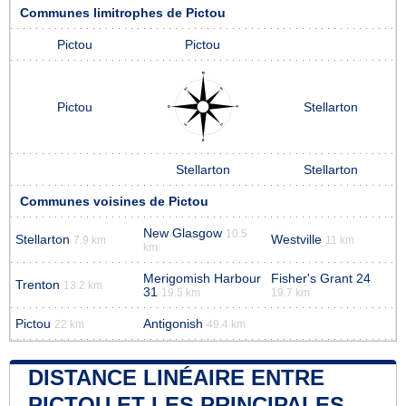
Communes limitrophes de Pictou
Pictou
Pictou
Pictou
Stellarton
Stellarton
Stellarton
Communes voisines de Pictou
New Glasgow
10.5
Stellarton
Westville
7.9 km
11 km
km
Merigomish Harbour
Fisher's Grant 24
Trenton
13.2 km
31
19.5 km
19.7 km
Pictou
Antigonish
22 km
49.4 km
DISTANCE LINÉAIRE ENTRE
PICTOU ET LES PRINCIPALES