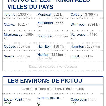
VILLES DU PAYS
Toronto
: 1333 km
Montréal
: 852 km
Calgary
: 3766 km
Edmonton
: 3682
Ottawa
: 1011 km
Winnipeg
: 2594 km
km
Mississauga
: 1359
Vancouver
: 4440
Brampton
: 1365 km
km
km
Québec
: 667 km
Hamilton
: 1387 km
Hamilton
: 1387 km
Halifax
: 134 km
la
Surrey
: 4425 km
Laval
: 859 km
plus proche
Distance calculée à vol d'oiseau
LES ENVIRONS DE PICTOU
dans le territoire et aux environs de Pictou
Caribou Island
7.7
Logan Point
Cape John
2.7 km
34.2 km
km
Point
Cap
Île