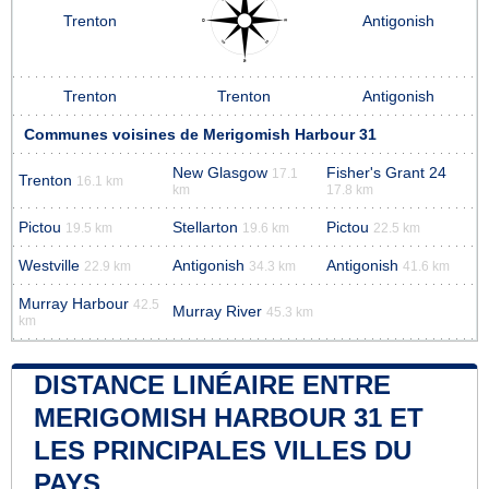
Trenton
Antigonish
Trenton
Trenton
Antigonish
Communes voisines de Merigomish Harbour 31
New Glasgow
Fisher's Grant 24
17.1
Trenton
16.1 km
km
17.8 km
Pictou
Stellarton
Pictou
19.5 km
19.6 km
22.5 km
Westville
Antigonish
Antigonish
22.9 km
34.3 km
41.6 km
Murray Harbour
42.5
Murray River
45.3 km
km
DISTANCE LINÉAIRE ENTRE
MERIGOMISH HARBOUR 31 ET
LES PRINCIPALES VILLES DU
PAYS