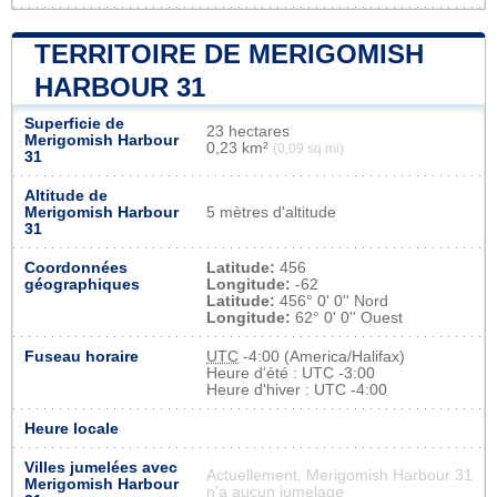
TERRITOIRE DE MERIGOMISH
HARBOUR 31
Superficie de
23 hectares
Merigomish Harbour
0,23 km²
(0,09 sq mi)
31
Altitude de
Merigomish Harbour
5 mètres d'altitude
31
Coordonnées
Latitude:
456
géographiques
Longitude:
-62
Latitude:
456° 0' 0'' Nord
Longitude:
62° 0' 0'' Ouest
Fuseau horaire
UTC
-4:00 (America/Halifax)
Heure d'été : UTC -3:00
Heure d'hiver : UTC -4:00
Heure locale
Villes jumelées avec
Actuellement, Merigomish Harbour 31
Merigomish Harbour
n'a aucun jumelage