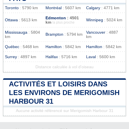
Toronto
: 5790 km
Montréal
: 5607 km
Calgary
: 4771 km
Edmonton
: 4501
Ottawa
: 5613 km
Winnipeg
: 5024 km
km
la plus proche
Mississauga
: 5804
Vancouver
: 4887
Brampton
: 5794 km
km
km
Québec
: 5468 km
Hamilton
: 5842 km
Hamilton
: 5842 km
Surrey
: 4897 km
Halifax
: 5716 km
Laval
: 5600 km
Distance calculée à vol d'oiseau
ACTIVITÉS ET LOISIRS DANS
LES ENVIRONS DE MERIGOMISH
HARBOUR 31
Aucune activité référencé sur Merigomish Harbour 31