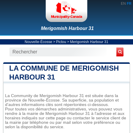
EN
FR
Merigomish Harbour 31
Nouvelle-Écosse
>
Pictou
>
Merigomish Harbour 31
LA COMMUNE DE MERIGOMISH
HARBOUR 31
La Community de Merigomish Harbour 31 est située dans la
province de Nouvelle-Écosse. Sa superficie, sa population et
d'autres informations clés sont répertoriées ci-dessous.
Pour toutes vos démarches administratives, vous pouvez vous
rendre à la mairie de Merigomish Harbour 31 à l'adresse et aux
horaires indiqués sur cette page ou contacter le service client de
la mairie par téléphone ou par mail selon votre préférence ou
selon la disponibilité du service.