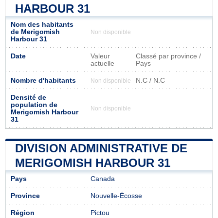
HARBOUR 31
Nom des habitants
de Merigomish
Non disponible
Harbour 31
Date
Valeur
Classé par province /
actuelle
Pays
Nombre d'habitants
N.C / N.C
Non disponible
Densité de
population de
Non disponible
Merigomish Harbour
31
DIVISION ADMINISTRATIVE DE
MERIGOMISH HARBOUR 31
Pays
Canada
Province
Nouvelle-Écosse
Région
Pictou