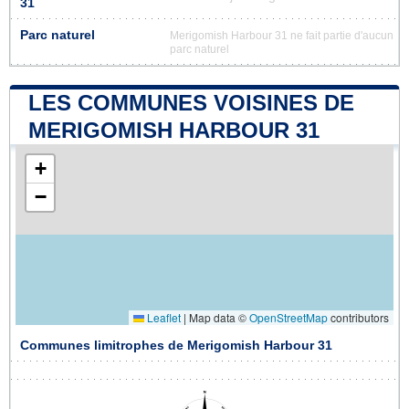
31
Parc naturel
Merigomish Harbour 31 ne fait partie d'aucun
parc naturel
LES COMMUNES VOISINES DE
MERIGOMISH HARBOUR 31
+
−
Leaflet
|
Map data ©
OpenStreetMap
contributors
Communes limitrophes de Merigomish Harbour 31