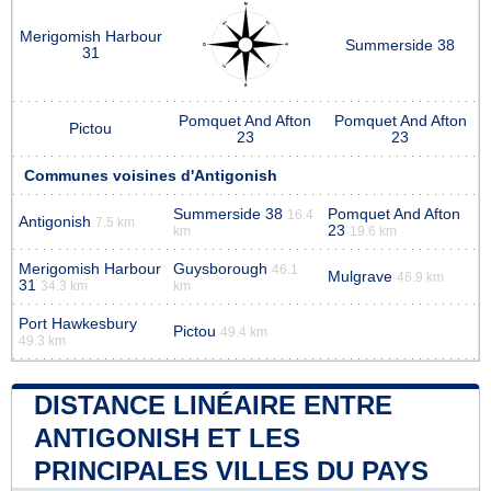
Merigomish Harbour
Summerside 38
31
Pomquet And Afton
Pomquet And Afton
Pictou
23
23
Communes voisines d'Antigonish
Summerside 38
Pomquet And Afton
16.4
Antigonish
7.5 km
23
km
19.6 km
Merigomish Harbour
Guysborough
46.1
Mulgrave
46.9 km
31
34.3 km
km
Port Hawkesbury
Pictou
49.4 km
49.3 km
DISTANCE LINÉAIRE ENTRE
ANTIGONISH ET LES
PRINCIPALES VILLES DU PAYS