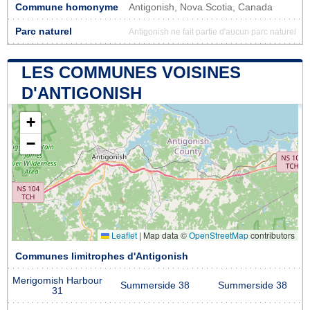
Commune homonyme
Antigonish, Nova Scotia, Canada
Parc naturel
Antigonish ne fait partie d'aucun parc naturel
LES COMMUNES VOISINES
D'ANTIGONISH
+
−
Leaflet
|
Map data ©
OpenStreetMap
contributors
Communes limitrophes d'Antigonish
Merigomish Harbour
Summerside 38
Summerside 38
31