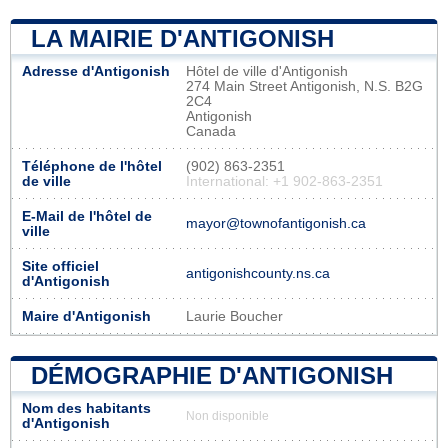
LA MAIRIE D'ANTIGONISH
Adresse d'Antigonish
Hôtel de ville d'Antigonish
274 Main Street Antigonish, N.S. B2G
2C4
Antigonish
Canada
Téléphone de l'hôtel
(902) 863-2351
de ville
International: +1 902-863-2351
E-Mail de l'hôtel de
mayor@townofantigonish.ca
ville
Site officiel
antigonishcounty.ns.ca
d'Antigonish
Maire d'Antigonish
Laurie Boucher
DÉMOGRAPHIE D'ANTIGONISH
Nom des habitants
Non disponible
d'Antigonish