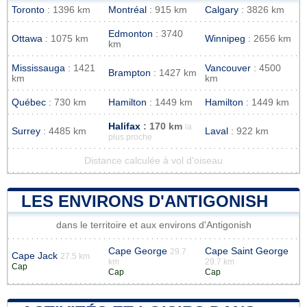
Toronto
: 1396 km
Montréal
: 915 km
Calgary
: 3826 km
Edmonton
: 3740
Ottawa
: 1075 km
Winnipeg
: 2656 km
km
Mississauga
: 1421
Vancouver
: 4500
Brampton
: 1427 km
km
km
Québec
: 730 km
Hamilton
: 1449 km
Hamilton
: 1449 km
Halifax
: 170 km
la
Surrey
: 4485 km
Laval
: 922 km
plus proche
Distance calculée à vol d'oiseau
LES ENVIRONS D'ANTIGONISH
dans le territoire et aux environs d'Antigonish
Cape George
Cape Saint George
29.7
Cape Jack
27.5 km
km
29.7 km
Cap
Cap
Cap