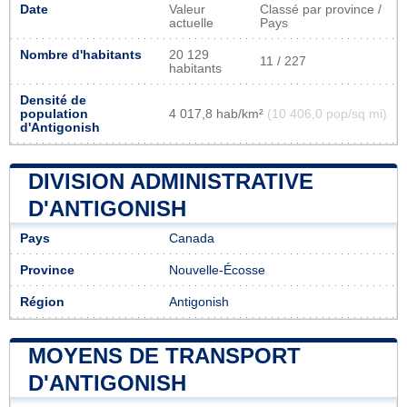
Date
Valeur
Classé par province /
actuelle
Pays
Nombre d'habitants
20 129
11 / 227
habitants
Densité de
population
4 017,8 hab/km²
(10 406,0 pop/sq mi)
d'Antigonish
DIVISION ADMINISTRATIVE
D'ANTIGONISH
Pays
Canada
Province
Nouvelle-Écosse
Région
Antigonish
MOYENS DE TRANSPORT
D'ANTIGONISH