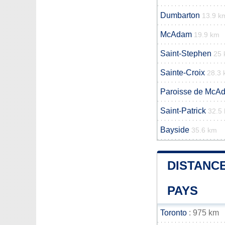
Dumbarton
13.9 k
McAdam
19.9 km
Saint-Stephen
25
Sainte-Croix
28.3
Paroisse de McA
Saint-Patrick
32.5
Bayside
35.6 km
DISTANCE
PAYS
Toronto
: 975 km