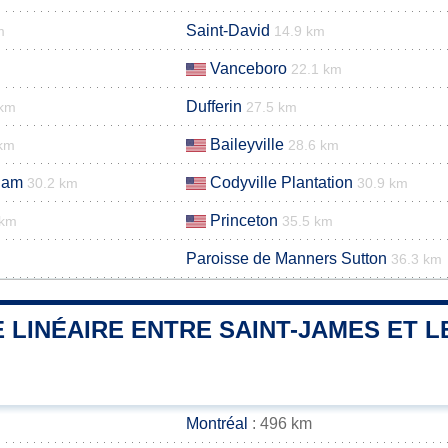
Saint-David
m
14.9 km
Vanceboro
22.1 km
Dufferin
 km
27.5 km
Baileyville
 km
28.6 km
dam
Codyville Plantation
30.2 km
30.9 km
Princeton
 km
35.5 km
Paroisse de Manners Sutton
36.3 km
 LINÉAIRE ENTRE SAINT-JAMES ET L
Montréal
: 496 km