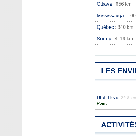
Ottawa
: 656 km
Mississauga
: 10
Québec
: 340 km
Surrey
: 4119 km
LES ENVI
Bluff Head
29.8 k
Point
ACTIVITÉ