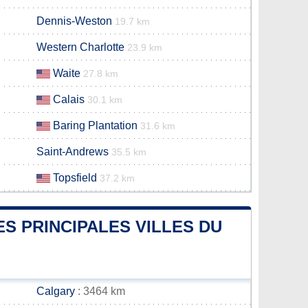
Dennis-Weston
19.7 km
Western Charlotte
23.9 km
Waite
27.8 km
Calais
30.1 km
Baring Plantation
31.6 km
Saint-Andrews
35.5 km
Topsfield
37.2 km
ES PRINCIPALES VILLES DU
Calgary
: 3464 km