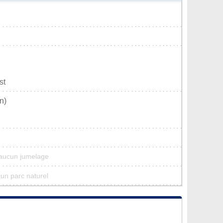
st
n)
 aucun jumelage
cun parc naturel