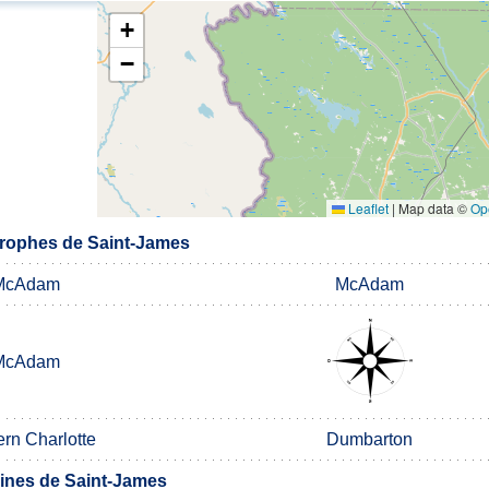
+
−
Leaflet
|
Map data ©
Op
rophes de Saint-James
McAdam
McAdam
McAdam
rn Charlotte
Dumbarton
nes de Saint-James