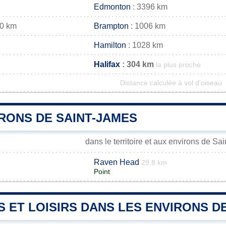
Edmonton
: 3396 km
00 km
Brampton
: 1006 km
Hamilton
: 1028 km
Halifax
: 304 km
la plus proche
Distance calculée à vol d'oiseau
RONS DE SAINT-JAMES
dans le territoire et aux environs de Sa
Raven Head
m
29.8 km
Point
S ET LOISIRS DANS LES ENVIRONS D