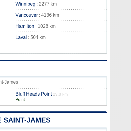
Winnipeg
: 2277 km
Vancouver
: 4136 km
Hamilton
: 1028 km
Laval
: 504 km
int-James
Bluff Heads Point
29.8 km
Point
E SAINT-JAMES