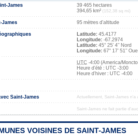
aint-James
39 465 hectares
394,65 km²
(152,38 sq mi)
nt-James
95 mètres d'altitude
éographiques
Latitude:
45.4177
Longitude:
-67.2974
Latitude:
45° 25' 4'' Nord
Longitude:
67° 17' 51'' Oue
UTC
-4:00 (America/Moncto
Heure d'été : UTC -3:00
Heure d'hiver : UTC -4:00
 avec Saint-James
Actuellement, Saint-James n'a
Saint-James ne fait partie d'au
MUNES VOISINES DE SAINT-JAMES