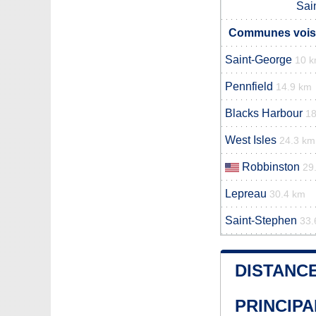
Sai
Communes voisi
Saint-George
10 
Pennfield
14.9 km
Blacks Harbour
18
West Isles
24.3 km
Robbinston
29
Lepreau
30.4 km
Saint-Stephen
33.
DISTANC
PRINCIPA