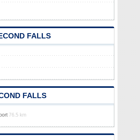
SECOND FALLS
COND FALLS
rport
76.5 km