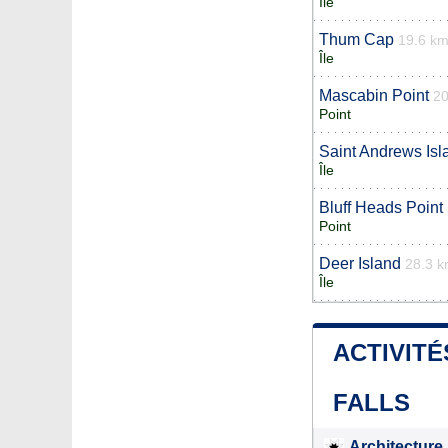
Île
Thum Cap
19.6 k
Île
Mascabin Point
20
Point
Saint Andrews Isl
Île
Bluff Heads Point
Point
Deer Island
28.3 
Île
ACTIVITÉ
FALLS
Architecture 