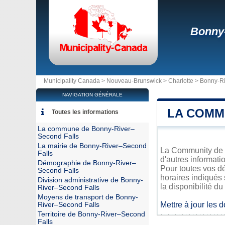
Bonny-
Municipality Canada >
Nouveau-Brunswick
>
Charlotte
>
Bonny-Ri
NAVIGATION GÉNÉRALE
LA COMM
Toutes les informations
La commune de Bonny-River–
Second Falls
La mairie de Bonny-River–Second
La Community de B
Falls
d'autres informati
Démographie de Bonny-River–
Pour toutes vos d
Second Falls
horaires indiqués 
Division administrative de Bonny-
la disponibilité du
River–Second Falls
Moyens de transport de Bonny-
Mettre à jour les 
River–Second Falls
Territoire de Bonny-River–Second
Falls