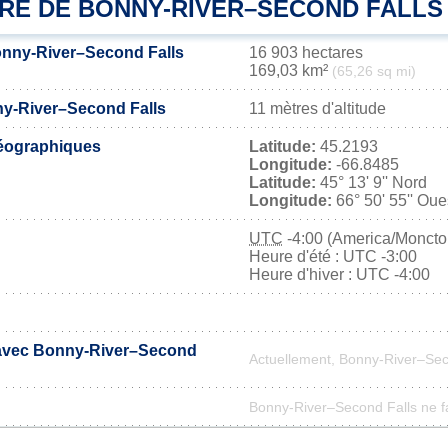
IRE DE BONNY-RIVER–SECOND FALLS
onny-River–Second Falls
16 903 hectares
169,03 km²
(65,26 sq mi)
ny-River–Second Falls
11 mètres d'altitude
éographiques
Latitude:
45.2193
Longitude:
-66.8485
Latitude:
45° 13' 9'' Nord
Longitude:
66° 50' 55'' Oue
UTC
-4:00 (America/Moncto
Heure d'été : UTC -3:00
Heure d'hiver : UTC -4:00
 avec Bonny-River–Second
Actuellement, Bonny-River–Sec
Bonny-River–Second Falls ne fai