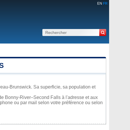
EN
FR
S
au-Brunswick. Sa superficie, sa population et
 de Bonny-River–Second Falls à l'adresse et aux
léphone ou par mail selon votre préférence ou selon