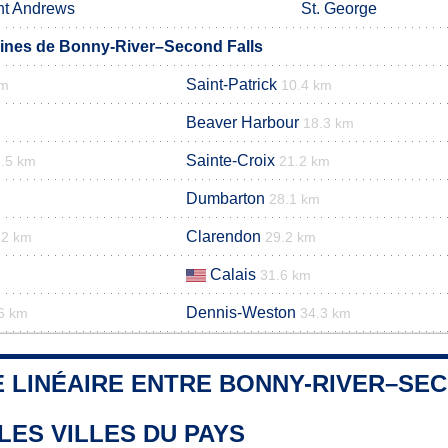
nt Andrews
St. George
nes de Bonny-River–Second Falls
Saint-Patrick
km
10.4 km
Beaver Harbour
18.3 km
Sainte-Croix
.5 km
21.2 km
Dumbarton
28.1 km
Clarendon
.2 km
29.2 km
Calais
31.6 km
Dennis-Weston
6 km
34.3 km
E LINÉAIRE ENTRE BONNY-RIVER–SEC
LES VILLES DU PAYS