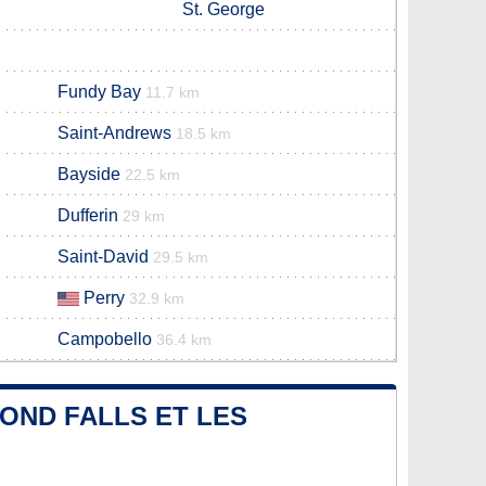
St. George
Fundy Bay
11.7 km
Saint-Andrews
18.5 km
Bayside
22.5 km
Dufferin
29 km
Saint-David
29.5 km
Perry
32.9 km
Campobello
36.4 km
OND FALLS ET LES