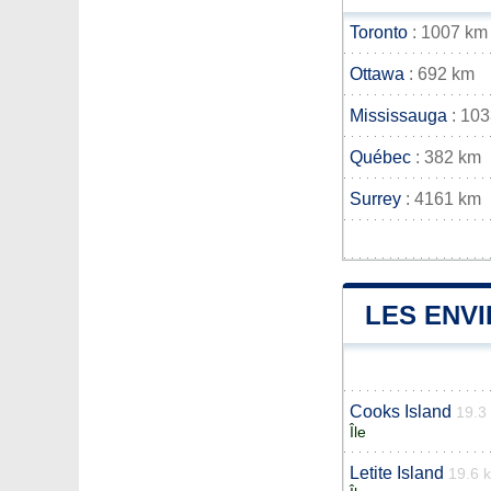
Toronto
: 1007 km
Ottawa
: 692 km
Mississauga
: 10
Québec
: 382 km
Surrey
: 4161 km
LES ENV
Cooks Island
19.3
Île
Letite Island
19.6 