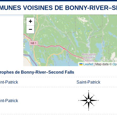
MUNES VOISINES DE BONNY-RIVER–
+
−
Leaflet
|
Map data ©
Op
rophes de Bonny-River–Second Falls
nt-Patrick
Saint-Patrick
nt-Patrick