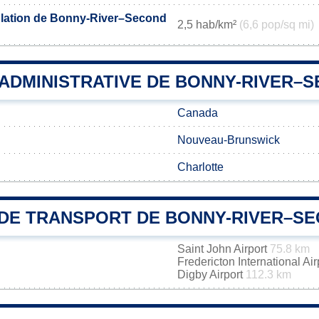
ulation de Bonny-River–Second
2,5 hab/km²
(6,6 pop/sq mi)
 ADMINISTRATIVE DE BONNY-RIVER–
Canada
Nouveau-Brunswick
Charlotte
DE TRANSPORT DE BONNY-RIVER–SE
Saint John Airport
75.8 km
Fredericton International Ai
Digby Airport
112.3 km