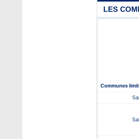
LES COM
Communes limit
Sai
Sai