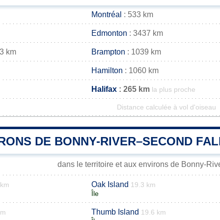
Montréal
: 533 km
Edmonton
: 3437 km
33 km
Brampton
: 1039 km
Hamilton
: 1060 km
Halifax
: 265 km
la plus proche
Distance calculée à vol d'oiseau
IRONS DE BONNY-RIVER–SECOND FAL
dans le territoire et aux environs de Bonny-Ri
Oak Island
 km
19.3 km
Île
Thumb Island
km
19.6 km