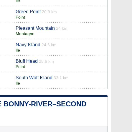
Île
Green Point
20.9 km
Point
Pleasant Mountain
24 km
Montagne
Navy Island
24.6 km
Île
Bluff Head
25.6 km
Point
South Wolf Island
33.1 km
Île
DE BONNY-RIVER–SECOND