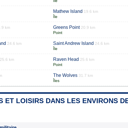
Île
Mathew Island
m
19.6 km
Île
Greens Point
.9 km
20.9 km
Point
and
Saint Andrew Island
24.6 km
24.6 km
Île
Raven Head
25.6 km
25.6 km
Point
The Wolves
km
31.7 km
Îles
S ET LOISIRS DANS LES ENVIRONS 
militaire