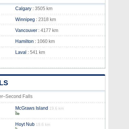
Calgary
: 3505 km
Winnipeg
: 2318 km
Vancouver
: 4177 km
Hamilton
: 1060 km
Laval
: 541 km
LS
ver–Second Falls
McGraws Island
19.6 km
Île
Hoyt Nub
19.6 km