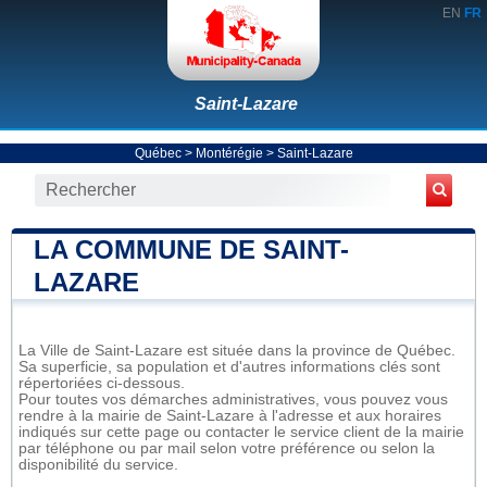
EN
FR
Saint-Lazare
Québec
>
Montérégie
>
Saint-Lazare
LA COMMUNE DE SAINT-
LAZARE
La Ville de Saint-Lazare est située dans la province de Québec.
Sa superficie, sa population et d'autres informations clés sont
répertoriées ci-dessous.
Pour toutes vos démarches administratives, vous pouvez vous
rendre à la mairie de Saint-Lazare à l'adresse et aux horaires
indiqués sur cette page ou contacter le service client de la mairie
par téléphone ou par mail selon votre préférence ou selon la
disponibilité du service.