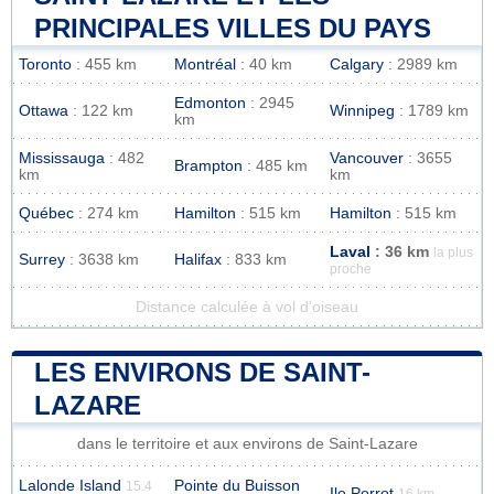
PRINCIPALES VILLES DU PAYS
Toronto
: 455 km
Montréal
: 40 km
Calgary
: 2989 km
Edmonton
: 2945
Ottawa
: 122 km
Winnipeg
: 1789 km
km
Mississauga
: 482
Vancouver
: 3655
Brampton
: 485 km
km
km
Québec
: 274 km
Hamilton
: 515 km
Hamilton
: 515 km
Laval
: 36 km
la plus
Surrey
: 3638 km
Halifax
: 833 km
proche
Distance calculée à vol d'oiseau
LES ENVIRONS DE SAINT-
LAZARE
dans le territoire et aux environs de Saint-Lazare
Lalonde Island
Pointe du Buisson
15.4
Ile Perrot
16 km