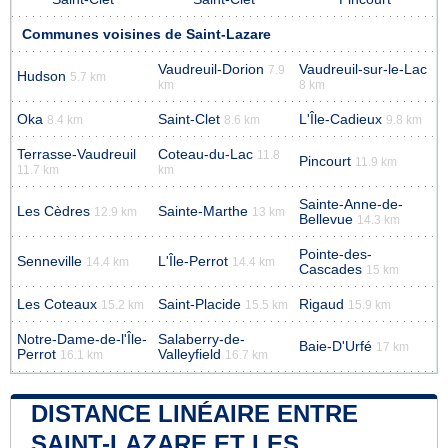
Communes voisines de Saint-Lazare
Vaudreuil-Dorion
Vaudreuil-sur-le-Lac
7.9
Hudson
5.7 km
km
8 km
Oka
Saint-Clet
L'Île-Cadieux
8.4 km
8.6 km
9.8 km
Terrasse-Vaudreuil
Coteau-du-Lac
11.8
Pincourt
11.9 km
11.7 km
km
Sainte-Anne-de-
Les Cèdres
Sainte-Marthe
12.9 km
13 km
Bellevue
14.3 km
Pointe-des-
Senneville
L'Île-Perrot
14.4 km
14.4 km
Cascades
15 km
Les Coteaux
Saint-Placide
Rigaud
15.2 km
15.5 km
15.9 km
Notre-Dame-de-l'Île-
Salaberry-de-
Baie-D'Urfé
17 km
Perrot
Valleyfield
16.1 km
16.7 km
DISTANCE LINÉAIRE ENTRE
SAINT-LAZARE ET LES