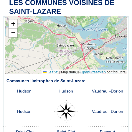
LES COMMUNES VOISINES DE
SAINT-LAZARE
+
−
Leaflet
|
Map data ©
OpenStreetMap
contributors
Communes limitrophes de Saint-Lazare
Hudson
Hudson
Vaudreuil-Dorion
Hudson
Vaudreuil-Dorion
Saint-Clet
Saint-Clet
Pincourt