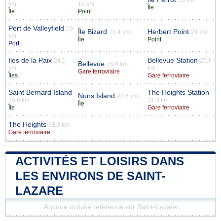
km
16 km
Île
Île
Point
Port de Valleyfield
19
Île Bizard
Herbert Point
20.4 km
24 km
km
Île
Point
Port
Iles de la Paix
Bellevue Station
24.1
25.8
Bellevue
25.8 km
km
km
Gare ferroviaire
Îles
Gare ferroviaire
Saint Bernard Island
The Heights Station
Nuns Island
28.6 km
28.6 km
31.3 km
Île
Île
Gare ferroviaire
The Heights
31.3 km
Gare ferroviaire
ACTIVITÉS ET LOISIRS DANS
LES ENVIRONS DE SAINT-
LAZARE
Aucune activité référencé sur Saint-Lazare