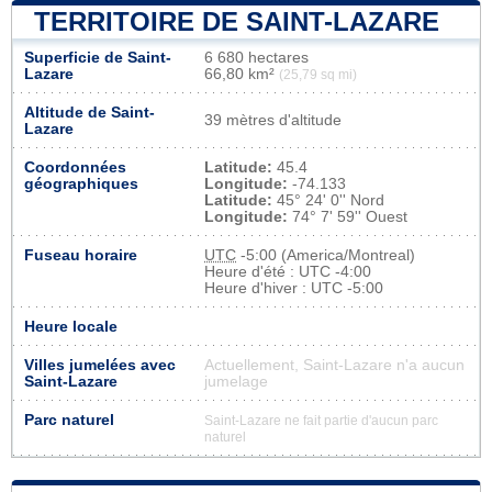
TERRITOIRE DE SAINT-LAZARE
Superficie de Saint-
6 680 hectares
Lazare
66,80 km²
(25,79 sq mi)
Altitude de Saint-
39 mètres d'altitude
Lazare
Coordonnées
Latitude:
45.4
géographiques
Longitude:
-74.133
Latitude:
45° 24' 0'' Nord
Longitude:
74° 7' 59'' Ouest
Fuseau horaire
UTC
-5:00 (America/Montreal)
Heure d'été : UTC -4:00
Heure d'hiver : UTC -5:00
Heure locale
Villes jumelées avec
Actuellement, Saint-Lazare n'a aucun
Saint-Lazare
jumelage
Parc naturel
Saint-Lazare ne fait partie d'aucun parc
naturel