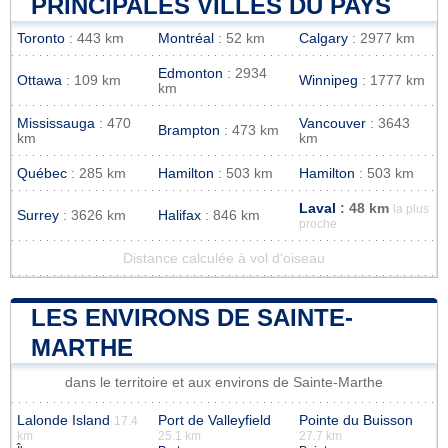
PRINCIPALES VILLES DU PAYS
Toronto
: 443 km
Montréal
: 52 km
Calgary
: 2977 km
Edmonton
: 2934
Ottawa
: 109 km
Winnipeg
: 1777 km
km
Mississauga
: 470
Vancouver
: 3643
Brampton
: 473 km
km
km
Québec
: 285 km
Hamilton
: 503 km
Hamilton
: 503 km
Laval
: 48 km
la plus
Surrey
: 3626 km
Halifax
: 846 km
proche
Distance calculée à vol d'oiseau
LES ENVIRONS DE SAINTE-
MARTHE
dans le territoire et aux environs de Sainte-Marthe
Lalonde Island
Port de Valleyfield
Pointe du Buisson
17.4
km
25.1 km
27.7 km