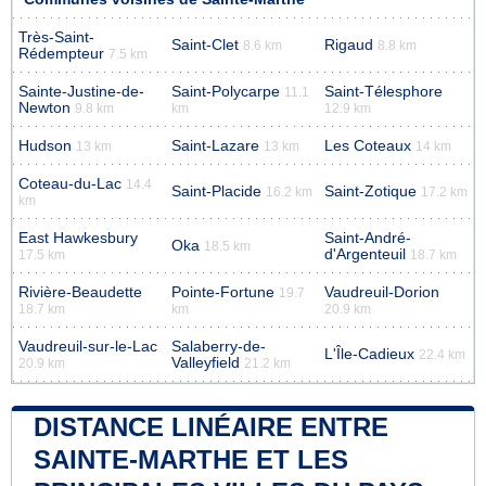
Très-Saint-
Saint-Clet
Rigaud
8.6 km
8.8 km
Rédempteur
7.5 km
Sainte-Justine-de-
Saint-Polycarpe
Saint-Télesphore
11.1
Newton
9.8 km
km
12.9 km
Hudson
Saint-Lazare
Les Coteaux
13 km
13 km
14 km
Coteau-du-Lac
14.4
Saint-Placide
Saint-Zotique
16.2 km
17.2 km
km
East Hawkesbury
Saint-André-
Oka
18.5 km
d'Argenteuil
17.5 km
18.7 km
Rivière-Beaudette
Pointe-Fortune
Vaudreuil-Dorion
19.7
18.7 km
km
20.9 km
Vaudreuil-sur-le-Lac
Salaberry-de-
L'Île-Cadieux
22.4 km
Valleyfield
20.9 km
21.2 km
DISTANCE LINÉAIRE ENTRE
SAINTE-MARTHE ET LES