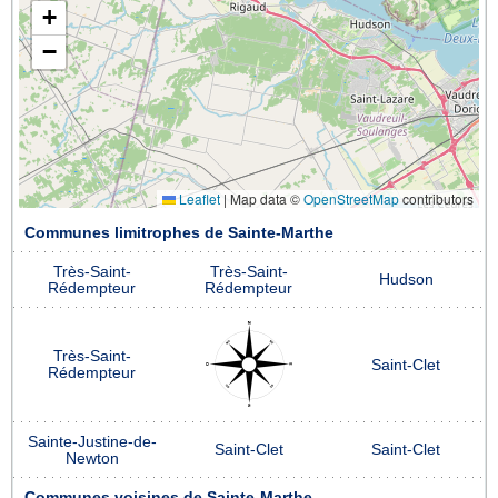
+
−
Leaflet
|
Map data ©
OpenStreetMap
contributors
Communes limitrophes de Sainte-Marthe
Très-Saint-
Très-Saint-
Hudson
Rédempteur
Rédempteur
Très-Saint-
Saint-Clet
Rédempteur
Sainte-Justine-de-
Saint-Clet
Saint-Clet
Newton
Communes voisines de Sainte-Marthe