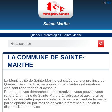
EN
FR
Sainte-Marthe
Québec
>
Montérégie
>
Sainte-Marthe
LA COMMUNE DE SAINTE-
MARTHE
La Municipalité de Sainte-Marthe est située dans la province de
Québec. Sa superficie, sa population et d'autres informations
clés sont répertoriées ci-dessous.
Pour toutes vos démarches administratives, vous pouvez vous
rendre à la mairie de Sainte-Marthe à l'adresse et aux horaires
indiqués sur cette page ou contacter le service client de la mairie
par téléphone ou par mail selon votre préférence ou selon la
disponibilité du service.