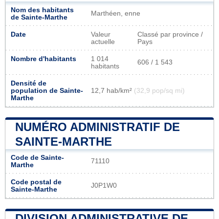
Nom des habitants
Marthéen, enne
de Sainte-Marthe
Date
Valeur
Classé par province /
actuelle
Pays
Nombre d'habitants
1 014
606 / 1 543
habitants
Densité de
population de Sainte-
12,7 hab/km²
(32,9 pop/sq mi)
Marthe
NUMÉRO ADMINISTRATIF DE
SAINTE-MARTHE
Code de Sainte-
71110
Marthe
Code postal de
J0P1W0
Sainte-Marthe
DIVISION ADMINISTRATIVE DE