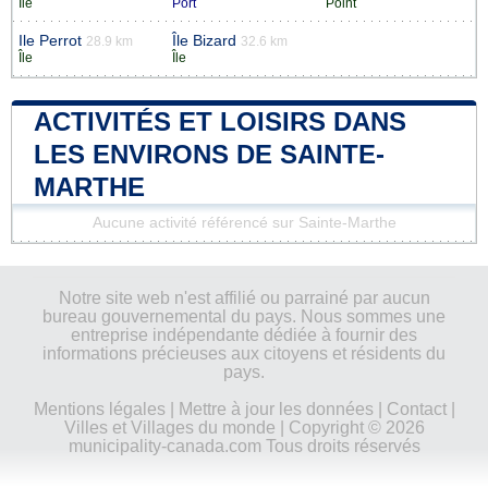
Île
Port
Point
Ile Perrot
Île Bizard
28.9 km
32.6 km
Île
Île
ACTIVITÉS ET LOISIRS DANS
LES ENVIRONS DE SAINTE-
MARTHE
Aucune activité référencé sur Sainte-Marthe
Notre site web n'est affilié ou parrainé par aucun
bureau gouvernemental du pays. Nous sommes une
entreprise indépendante dédiée à fournir des
informations précieuses aux citoyens et résidents du
pays.
Mentions légales
|
Mettre à jour les données
|
Contact
|
Villes et Villages du monde
| Copyright © 2026
municipality-canada.com Tous droits réservés