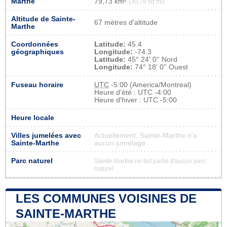
Marthe
79,73 km²
(30,78 sq mi)
Altitude de Sainte-
67 mètres d'altitude
Marthe
Coordonnées
Latitude:
45.4
géographiques
Longitude:
-74.3
Latitude:
45° 24' 0'' Nord
Longitude:
74° 18' 0'' Ouest
Fuseau horaire
UTC
-5:00 (America/Montreal)
Heure d'été : UTC -4:00
Heure d'hiver : UTC -5:00
Heure locale
Villes jumelées avec
Actuellement, Sainte-Marthe n'a
Sainte-Marthe
aucun jumelage
Parc naturel
Sainte-Marthe ne fait partie d'aucun parc
naturel
LES COMMUNES VOISINES DE
SAINTE-MARTHE