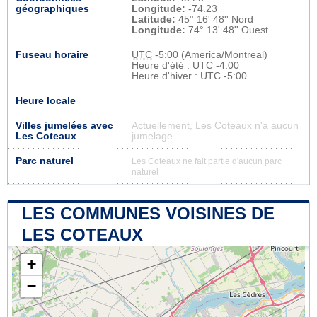
géographiques
Longitude:
-74.23
Latitude:
45° 16' 48'' Nord
Longitude:
74° 13' 48'' Ouest
Fuseau horaire
UTC
-5:00 (America/Montreal)
Heure d'été : UTC -4:00
Heure d'hiver : UTC -5:00
Heure locale
Villes jumelées avec
Actuellement, Les Coteaux n'a aucun
Les Coteaux
jumelage
Parc naturel
Les Coteaux ne fait partie d'aucun parc
naturel
LES COMMUNES VOISINES DE
LES COTEAUX
+
−