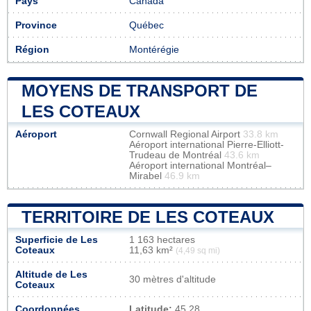
Pays
Canada
Province
Québec
Région
Montérégie
MOYENS DE TRANSPORT DE
LES COTEAUX
Aéroport
Cornwall Regional Airport
33.8 km
Aéroport international Pierre-Elliott-
Trudeau de Montréal
43.6 km
Aéroport international Montréal–
Mirabel
46.9 km
TERRITOIRE DE LES COTEAUX
Superficie de Les
1 163 hectares
Coteaux
11,63 km²
(4,49 sq mi)
Altitude de Les
30 mètres d'altitude
Coteaux
Coordonnées
Latitude:
45.28