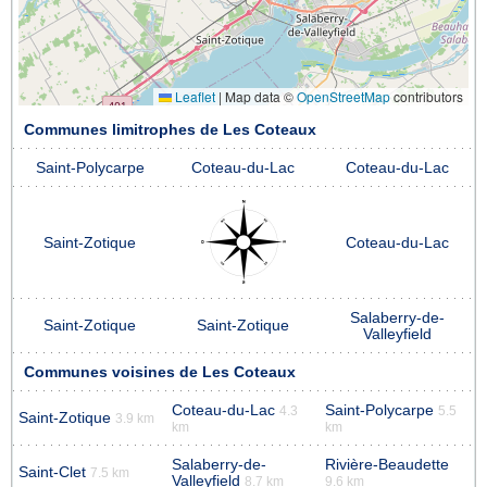
Leaflet
|
Map data ©
OpenStreetMap
contributors
Communes limitrophes de Les Coteaux
Saint-Polycarpe
Coteau-du-Lac
Coteau-du-Lac
Saint-Zotique
Coteau-du-Lac
Salaberry-de-
Saint-Zotique
Saint-Zotique
Valleyfield
Communes voisines de Les Coteaux
Coteau-du-Lac
Saint-Polycarpe
4.3
5.5
Saint-Zotique
3.9 km
km
km
Salaberry-de-
Rivière-Beaudette
Saint-Clet
7.5 km
Valleyfield
8.7 km
9.6 km