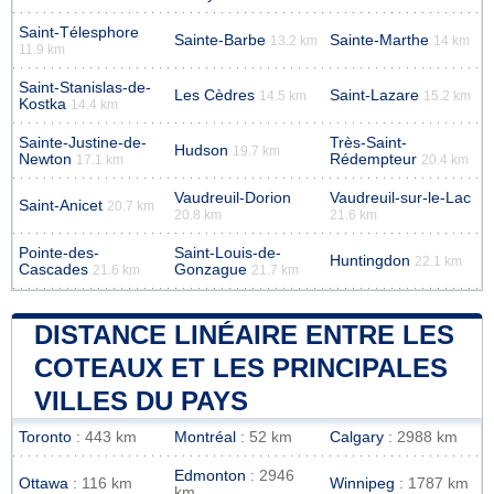
Saint-Télesphore
Sainte-Barbe
Sainte-Marthe
13.2 km
14 km
11.9 km
Saint-Stanislas-de-
Les Cèdres
Saint-Lazare
14.5 km
15.2 km
Kostka
14.4 km
Sainte-Justine-de-
Très-Saint-
Hudson
19.7 km
Newton
Rédempteur
17.1 km
20.4 km
Vaudreuil-Dorion
Vaudreuil-sur-le-Lac
Saint-Anicet
20.7 km
20.8 km
21.6 km
Pointe-des-
Saint-Louis-de-
Huntingdon
22.1 km
Cascades
Gonzague
21.6 km
21.7 km
DISTANCE LINÉAIRE ENTRE LES
COTEAUX ET LES PRINCIPALES
VILLES DU PAYS
Toronto
: 443 km
Montréal
: 52 km
Calgary
: 2988 km
Edmonton
: 2946
Ottawa
: 116 km
Winnipeg
: 1787 km
km