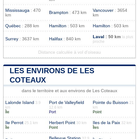
Mississauga
: 470
Vancouver
: 3654
Brampton
: 473 km
km
km
Québec
: 288 km
Hamilton
: 503 km
Hamilton
: 503 km
Laval
: 50 km
la plus
Surrey
: 3637 km
Halifax
: 840 km
proche
Distance calculée à vol d'oiseau
LES ENVIRONS DE LES
COTEAUX
dans le territoire et aux environs de Les Coteaux
Lalonde Island
Port de Valleyfield
Pointe du Buisson
3.9
21
km
12.6 km
km
Île
Port
Point
Ile Perrot
Herbert Point
Iles de la Paix
25.1 km
30 km
32 km
Île
Point
Îles
Bellevue Station
32.9