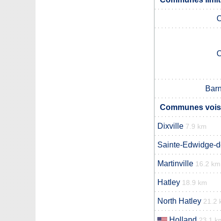
Barn
Communes voisi
Dixville
7.9 km
Sainte-Edwidge-de
Martinville
16.2 km
Hatley
18.9 km
North Hatley
21.2
Holland
23.1 k