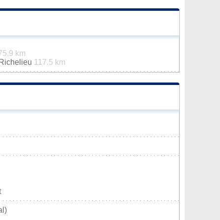
75.9 km
-Richelieu
117.5 km
t
l)