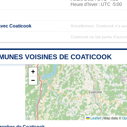
Heure d'hiver : UTC -5:00
 avec Coaticook
Actuellement, Coaticook n'a a
Coaticook ne fait partie d'aucu
MUNES VOISINES DE COATICOOK
+
−
Leaflet
|
Map data ©
Op
rophes de Coaticook