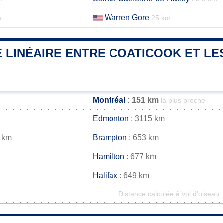
Warren Gore
m
25 km
 LINÉAIRE ENTRE COATICOOK ET LES
Montréal
: 151 km
la plus proche
Edmonton
: 3115 km
 km
Brampton
: 653 km
Hamilton
: 677 km
Halifax
: 649 km
Distance calculée à vol d'oiseau