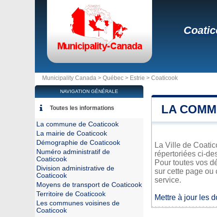
Coati
Municipality Canada >
Québec
>
Estrie
>
Coaticook
NAVIGATION GÉNÉRALE
LA COMM
Toutes les informations
La commune de Coaticook
La mairie de Coaticook
Démographie de Coaticook
La Ville de Coatic
Numéro administratif de
répertoriées ci-de
Coaticook
Pour toutes vos d
Division administrative de
sur cette page ou 
Coaticook
service.
Moyens de transport de Coaticook
Territoire de Coaticook
Mettre à jour les 
Les communes voisines de
Coaticook