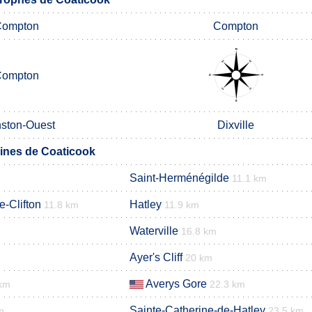
Compton
Compton
Compton
ston-Ouest
Dixville
nes de Coaticook
Saint-Herménégilde
11.1 km
-Clifton
Hatley
11.8 km
11.9 km
Waterville
16.8 km
Ayer's Cliff
20 km
Averys Gore
 km
22.3 km
Sainte-Catherine-de-Hatley
m
23.5 km