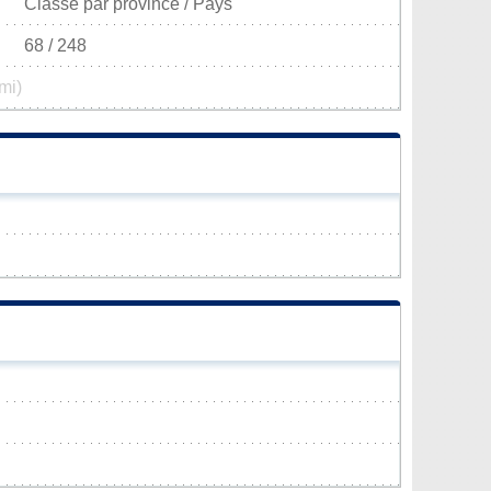
Classé par province / Pays
68 / 248
mi)