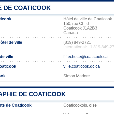
E DE COATICOOK
ticook
Hôtel de ville de Coaticook
150, rue Child
Coaticook J1A2B3
Canada
tel de ville
(819) 849-2721
International: +1 819-849-2
de ville
f.frechette@coaticook.ca
Coaticook
ville.coaticook.qc.ca
ook
Simon Madore
PHIE DE COATICOOK
ts de Coaticook
Coaticookois, oise