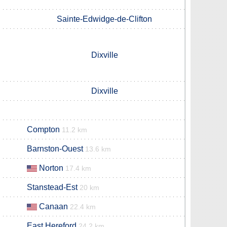
Sainte-Edwidge-de-Clifton
Dixville
Dixville
Compton
11.2 km
Barnston-Ouest
13.6 km
Norton
17.4 km
Stanstead-Est
20 km
Canaan
22.4 km
East Hereford
24.2 km