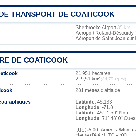
DE TRANSPORT DE COATICOOK
Sherbrooke Airport
35 km
Aéroport Roland-Désourdy
Aéroport de Saint-Jean-sur
IRE DE COATICOOK
oaticook
21 951 hectares
219,51 km²
(84,75 sq mi)
ticook
281 mètres d'altitude
éographiques
Latitude:
45.133
Longitude:
-71.8
Latitude:
45° 7' 59'' Nord
Longitude:
71° 48' 0'' Oues
UTC
-5:00 (America/Montrea
Heure d'été : UTC -4:00