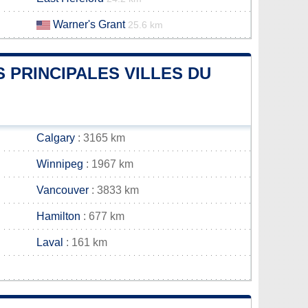
Warner's Grant
25.6 km
 PRINCIPALES VILLES DU
Calgary
: 3165 km
Winnipeg
: 1967 km
Vancouver
: 3833 km
Hamilton
: 677 km
Laval
: 161 km