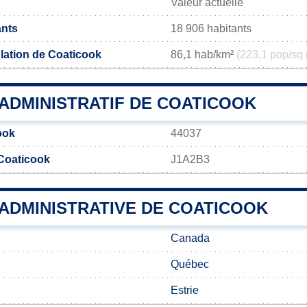
Valeur actuelle
ants
18 906 habitants
lation de Coaticook
86,1 hab/km²
(223,1 pop/sq 
ADMINISTRATIF DE COATICOOK
ook
44037
Coaticook
J1A2B3
 ADMINISTRATIVE DE COATICOOK
Canada
Québec
Estrie