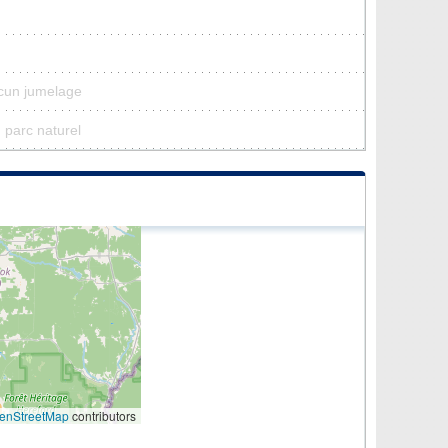
ucun jumelage
n parc naturel
enStreetMap
contributors