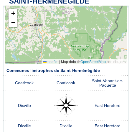
SAINT-HERMÉNÉGILDE
+
−
Leaflet
|
Map data ©
OpenStreetMap
contributors
Communes limitrophes de Saint-Herménégilde
Saint-Venant-de-
Coaticook
Coaticook
Paquette
Dixville
East Hereford
Dixville
Dixville
East Hereford