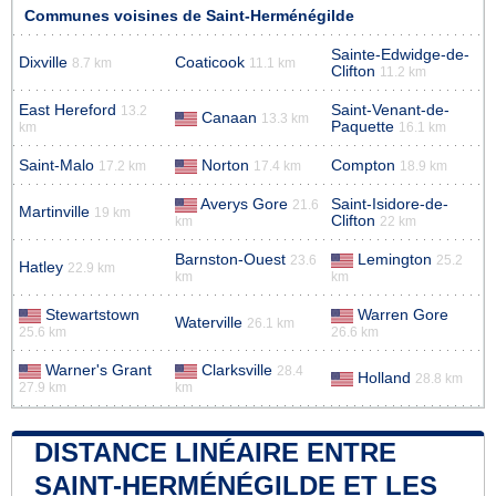
Communes voisines de Saint-Herménégilde
Sainte-Edwidge-de-
Dixville
Coaticook
8.7 km
11.1 km
Clifton
11.2 km
East Hereford
Saint-Venant-de-
13.2
Canaan
13.3 km
Paquette
km
16.1 km
Saint-Malo
Norton
Compton
17.2 km
17.4 km
18.9 km
Averys Gore
Saint-Isidore-de-
21.6
Martinville
19 km
Clifton
km
22 km
Barnston-Ouest
Lemington
23.6
25.2
Hatley
22.9 km
km
km
Stewartstown
Warren Gore
Waterville
26.1 km
25.6 km
26.6 km
Warner's Grant
Clarksville
28.4
Holland
28.8 km
27.9 km
km
DISTANCE LINÉAIRE ENTRE
SAINT-HERMÉNÉGILDE ET LES