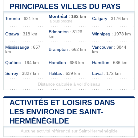
PRINCIPALES VILLES DU PAYS
Montréal
: 162 km
Toronto
: 631 km
Calgary
: 3176 km
la plus proche
Edmonton
: 3126
Ottawa
: 318 km
Winnipeg
: 1978 km
km
Mississauga
: 657
Vancouver
: 3844
Brampton
: 662 km
km
km
Québec
: 194 km
Hamilton
: 686 km
Hamilton
: 686 km
Surrey
: 3827 km
Halifax
: 639 km
Laval
: 172 km
Distance calculée à vol d'oiseau
ACTIVITÉS ET LOISIRS DANS
LES ENVIRONS DE SAINT-
HERMÉNÉGILDE
Aucune activité référencé sur Saint-Herménégilde