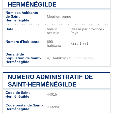
HERMÉNÉGILDE
Nom des habitants
de Saint-
Mégilien, ienne
Herménégilde
Date
Valeur
Classé par province /
actuelle
Pays
Nombre d'habitants
690
722 / 1 771
habitants
Densité de
population de Saint-
4,1 hab/km²
(10,7 pop/sq mi)
Herménégilde
NUMÉRO ADMINISTRATIF DE
SAINT-HERMÉNÉGILDE
Code de Saint-
44015
Herménégilde
Code postal de Saint-
J0B2W0
Herménégilde