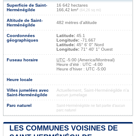
Superficie de Saint-
16 642 hectares
Herménégilde
166,42 km²
(64,26 sq mi)
Altitude de Saint-
482 mètres d'altitude
Herménégilde
Coordonnées
Latitude:
45.1
géographiques
Longitude:
-71.667
Latitude:
45° 6' 0'' Nord
Longitude:
71° 40' 1'' Ouest
Fuseau horaire
UTC
-5:00 (America/Montreal)
Heure d'été : UTC -4:00
Heure d'hiver : UTC -5:00
Heure locale
Villes jumelées avec
Actuellement, Saint-Herménégilde n'a
Saint-Herménégilde
aucun jumelage
Parc naturel
Saint-Herménégilde ne fait partie d'aucun
parc naturel
LES COMMUNES VOISINES DE