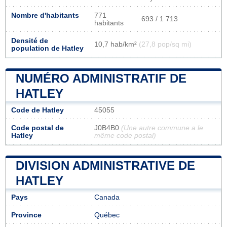
Nombre d'habitants
771
693 / 1 713
habitants
Densité de
10,7 hab/km²
(27,8 pop/sq mi)
population de Hatley
NUMÉRO ADMINISTRATIF DE
HATLEY
Code de Hatley
45055
Code postal de
J0B4B0
(Une autre commune a le
Hatley
même code postal)
DIVISION ADMINISTRATIVE DE
HATLEY
Pays
Canada
Province
Québec