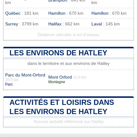
Brampton
: 645 km
km
km
Québec
: 181 km
Hamilton
: 670 km
Hamilton
: 670 km
Surrey
: 3799 km
Halifax
: 662 km
Laval
: 145 km
Distance calculée à vol d'oiseau
LES ENVIRONS DE HATLEY
dans le territoire et aux environs de Hatley
Parc du Mont-Orford
Mont Orford
22.8 km
20.8 km
Montagne
Parc
ACTIVITÉS ET LOISIRS DANS
LES ENVIRONS DE HATLEY
Aucune activité référencé sur Hatley