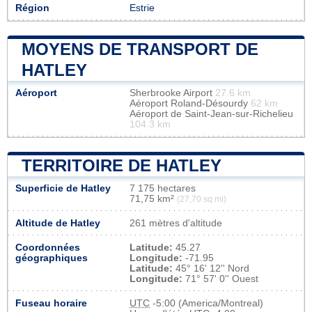
Région
Estrie
MOYENS DE TRANSPORT DE
HATLEY
Aéroport
Sherbrooke Airport
27.6 km
Aéroport Roland-Désourdy
62 km
Aéroport de Saint-Jean-sur-Richelieu
104.3 km
TERRITOIRE DE HATLEY
Superficie de Hatley
7 175 hectares
71,75 km²
(27,70 sq mi)
Altitude de Hatley
261 mètres d'altitude
Coordonnées
Latitude:
45.27
géographiques
Longitude:
-71.95
Latitude:
45° 16' 12'' Nord
Longitude:
71° 57' 0'' Ouest
Fuseau horaire
UTC
-5:00 (America/Montreal)