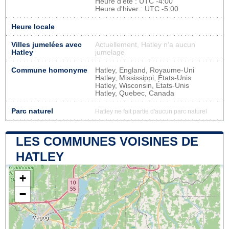
Heure d'été : UTC -4:00
Heure d'hiver : UTC -5:00
Heure locale
Villes jumelées avec
Actuellement, Hatley n'a aucun
Hatley
jumelage
Commune homonyme
Hatley, England, Royaume-Uni
Hatley, Mississippi, États-Unis
Hatley, Wisconsin, États-Unis
Hatley, Quebec, Canada
Parc naturel
Hatley ne fait partie d'aucun parc naturel
LES COMMUNES VOISINES DE
HATLEY
+
−