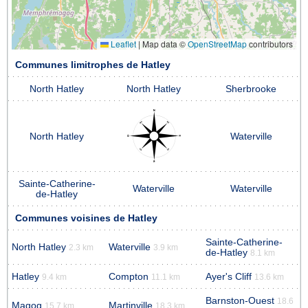
Leaflet
|
Map data ©
OpenStreetMap
contributors
Communes limitrophes de Hatley
North Hatley
North Hatley
Sherbrooke
North Hatley
Waterville
Sainte-Catherine-
Waterville
Waterville
de-Hatley
Communes voisines de Hatley
Sainte-Catherine-
North Hatley
Waterville
2.3 km
3.9 km
de-Hatley
8.1 km
Hatley
Compton
Ayer's Cliff
9.4 km
11.1 km
13.6 km
Barnston-Ouest
18.6
Magog
Martinville
15.7 km
18.3 km