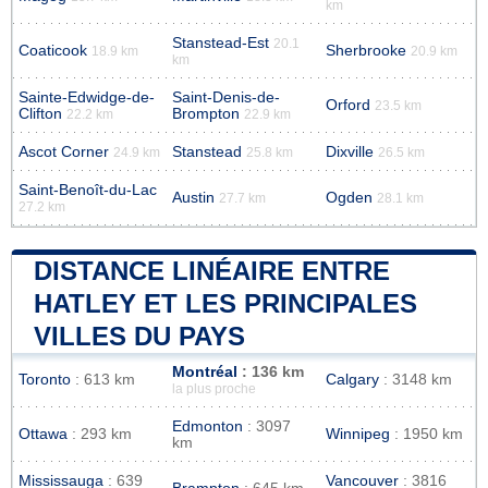
km
Stanstead-Est
20.1
Coaticook
Sherbrooke
18.9 km
20.9 km
km
Sainte-Edwidge-de-
Saint-Denis-de-
Orford
23.5 km
Clifton
Brompton
22.2 km
22.9 km
Ascot Corner
Stanstead
Dixville
24.9 km
25.8 km
26.5 km
Saint-Benoît-du-Lac
Austin
Ogden
27.7 km
28.1 km
27.2 km
DISTANCE LINÉAIRE ENTRE
HATLEY ET LES PRINCIPALES
VILLES DU PAYS
Montréal
: 136 km
Toronto
: 613 km
Calgary
: 3148 km
la plus proche
Edmonton
: 3097
Ottawa
: 293 km
Winnipeg
: 1950 km
km
Mississauga
: 639
Vancouver
: 3816