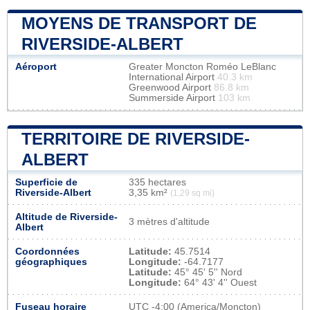
MOYENS DE TRANSPORT DE
RIVERSIDE-ALBERT
Aéroport
Greater Moncton Roméo LeBlanc
International Airport
40.3 km
Greenwood Airport
86.8 km
Summerside Airport
103 km
TERRITOIRE DE RIVERSIDE-
ALBERT
Superficie de
335 hectares
Riverside-Albert
3,35 km²
(1,29 sq mi)
Altitude de Riverside-
3 mètres d'altitude
Albert
Coordonnées
Latitude:
45.7514
géographiques
Longitude:
-64.7177
Latitude:
45° 45' 5'' Nord
Longitude:
64° 43' 4'' Ouest
Fuseau horaire
UTC
-4:00 (America/Moncton)