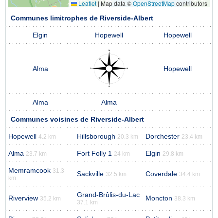
Leaflet
|
Map data ©
OpenStreetMap
contributors
Communes limitrophes de Riverside-Albert
Elgin
Hopewell
Hopewell
Alma
Hopewell
Alma
Alma
Communes voisines de Riverside-Albert
Hopewell
Hillsborough
Dorchester
4.2 km
20.3 km
23.4 km
Alma
Fort Folly 1
Elgin
23.7 km
24 km
29.8 km
Memramcook
31.3
Sackville
Coverdale
32.5 km
34.4 km
km
Grand-Brûlis-du-Lac
Riverview
Moncton
35.2 km
38.3 km
37.1 km