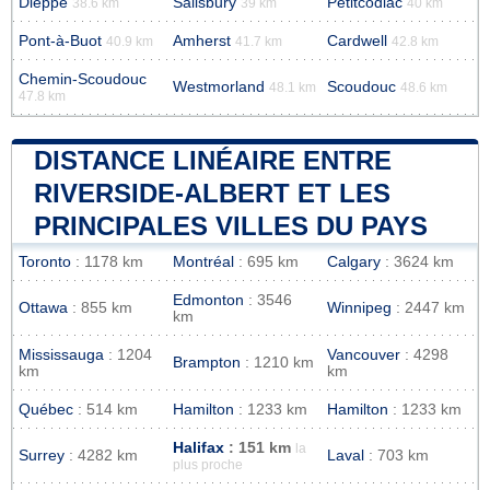
Dieppe
Salisbury
Petitcodiac
38.6 km
39 km
40 km
Pont-à-Buot
Amherst
Cardwell
40.9 km
41.7 km
42.8 km
Chemin-Scoudouc
Westmorland
Scoudouc
48.1 km
48.6 km
47.8 km
DISTANCE LINÉAIRE ENTRE
RIVERSIDE-ALBERT ET LES
PRINCIPALES VILLES DU PAYS
Toronto
: 1178 km
Montréal
: 695 km
Calgary
: 3624 km
Edmonton
: 3546
Ottawa
: 855 km
Winnipeg
: 2447 km
km
Mississauga
: 1204
Vancouver
: 4298
Brampton
: 1210 km
km
km
Québec
: 514 km
Hamilton
: 1233 km
Hamilton
: 1233 km
Halifax
: 151 km
la
Surrey
: 4282 km
Laval
: 703 km
plus proche