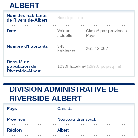
ALBERT
Nom des habitants
Non disponible
de Riverside-Albert
Date
Valeur
Classé par province /
actuelle
Pays
Nombre d'habitants
348
261 / 2 067
habitants
Densité de
population de
103,9 hab/km²
(269,0 pop/sq mi)
Riverside-Albert
DIVISION ADMINISTRATIVE DE
RIVERSIDE-ALBERT
Pays
Canada
Province
Nouveau-Brunswick
Région
Albert