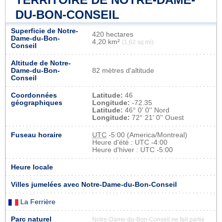
DU-BON-CONSEIL
Superficie de Notre-
420 hectares
Dame-du-Bon-
4,20 km²
(1,62 sq mi)
Conseil
Altitude de Notre-
Dame-du-Bon-
82 mètres d'altitude
Conseil
Coordonnées
Latitude:
46
géographiques
Longitude:
-72.35
Latitude:
46° 0' 0'' Nord
Longitude:
72° 21' 0'' Ouest
Fuseau horaire
UTC
-5:00 (America/Montreal)
Heure d'été : UTC -4:00
Heure d'hiver : UTC -5:00
Heure locale
Villes jumelées avec Notre-Dame-du-Bon-Conseil
La Ferrière
Parc naturel
Notre-Dame-du-Bon-Conseil ne fait partie