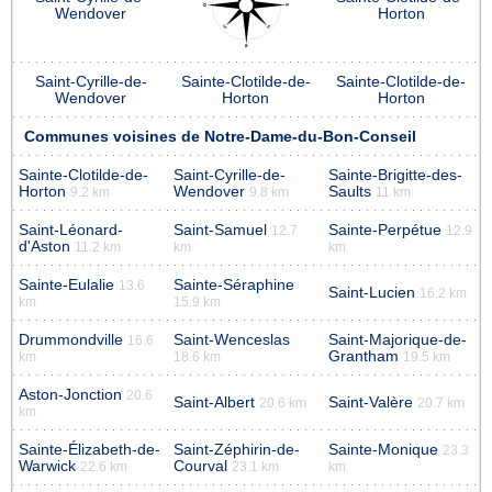
Wendover
Horton
Saint-Cyrille-de-
Sainte-Clotilde-de-
Sainte-Clotilde-de-
Wendover
Horton
Horton
Communes voisines de Notre-Dame-du-Bon-Conseil
Sainte-Clotilde-de-
Saint-Cyrille-de-
Sainte-Brigitte-des-
Horton
Wendover
Saults
9.2 km
9.8 km
11 km
Saint-Léonard-
Saint-Samuel
Sainte-Perpétue
12.7
12.9
d'Aston
11.2 km
km
km
Sainte-Eulalie
Sainte-Séraphine
13.6
Saint-Lucien
16.2 km
km
15.9 km
Drummondville
Saint-Wenceslas
Saint-Majorique-de-
16.6
Grantham
km
18.6 km
19.5 km
Aston-Jonction
20.6
Saint-Albert
Saint-Valère
20.6 km
20.7 km
km
Sainte-Élizabeth-de-
Saint-Zéphirin-de-
Sainte-Monique
23.3
Warwick
Courval
22.6 km
23.1 km
km