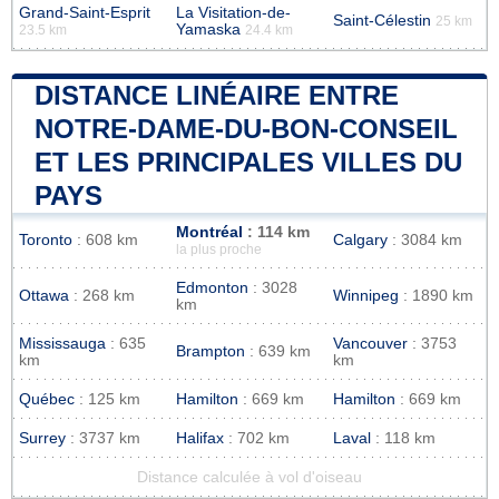
Grand-Saint-Esprit
La Visitation-de-
Saint-Célestin
25 km
Yamaska
23.5 km
24.4 km
DISTANCE LINÉAIRE ENTRE
NOTRE-DAME-DU-BON-CONSEIL
ET LES PRINCIPALES VILLES DU
PAYS
Montréal
: 114 km
Toronto
: 608 km
Calgary
: 3084 km
la plus proche
Edmonton
: 3028
Ottawa
: 268 km
Winnipeg
: 1890 km
km
Mississauga
: 635
Vancouver
: 3753
Brampton
: 639 km
km
km
Québec
: 125 km
Hamilton
: 669 km
Hamilton
: 669 km
Surrey
: 3737 km
Halifax
: 702 km
Laval
: 118 km
Distance calculée à vol d'oiseau