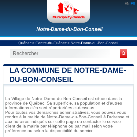
EN
FR
Notre-Dame-du-Bon-Conseil
Québec
>
Centre-du-Québec
>
Notre-Dame-du-Bon-Conseil
LA COMMUNE DE NOTRE-DAME-
DU-BON-CONSEIL
La Village de Notre-Dame-du-Bon-Conseil est située dans la
province de Québec. Sa superficie, sa population et d'autres
informations clés sont répertoriées ci-dessous.
Pour toutes vos démarches administratives, vous pouvez vous
rendre à la mairie de Notre-Dame-du-Bon-Conseil à l'adresse et
aux horaires indiqués sur cette page ou contacter le service
client de la mairie par téléphone ou par mail selon votre
préférence ou selon la disponibilité du service.