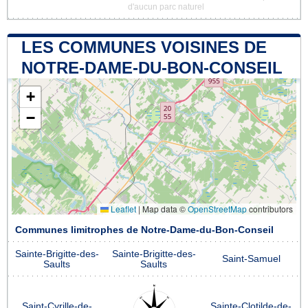
d'aucun parc naturel
LES COMMUNES VOISINES DE
NOTRE-DAME-DU-BON-CONSEIL
+
−
Leaflet
|
Map data ©
OpenStreetMap
contributors
Communes limitrophes de Notre-Dame-du-Bon-Conseil
Sainte-Brigitte-des-
Sainte-Brigitte-des-
Saint-Samuel
Saults
Saults
Saint-Cyrille-de-
Sainte-Clotilde-de-