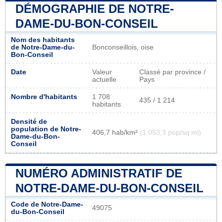
DÉMOGRAPHIE DE NOTRE-
DAME-DU-BON-CONSEIL
Nom des habitants
de Notre-Dame-du-
Bonconseillois, oise
Bon-Conseil
Date
Valeur
Classé par province /
actuelle
Pays
Nombre d'habitants
1 708
435 / 1 214
habitants
Densité de
population de Notre-
406,7 hab/km²
(1 053,3 pop/sq mi)
Dame-du-Bon-
Conseil
NUMÉRO ADMINISTRATIF DE
NOTRE-DAME-DU-BON-CONSEIL
Code de Notre-Dame-
49075
du-Bon-Conseil