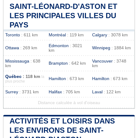
SAINT-LÉONARD-D'ASTON ET
LES PRINCIPALES VILLES DU
PAYS
Toronto
: 611 km
Montréal
: 119 km
Calgary
: 3078 km
Edmonton
: 3021
Ottawa
: 269 km
Winnipeg
: 1884 km
km
Mississauga
: 638
Vancouver
: 3748
Brampton
: 642 km
km
km
Québec
: 118 km
la
Hamilton
: 673 km
Hamilton
: 673 km
plus proche
Surrey
: 3731 km
Halifax
: 705 km
Laval
: 122 km
Distance calculée à vol d'oiseau
ACTIVITÉS ET LOISIRS DANS
LES ENVIRONS DE SAINT-