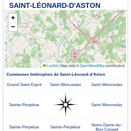
SAINT-LÉONARD-D'ASTON
+
−
Leaflet
|
Map data ©
OpenStreetMap
contributors
Communes limitrophes de Saint-Léonard-d'Aston
Grand-Saint-Esprit
Saint-Wenceslas
Saint-Wenceslas
Sainte-Perpétue
Saint-Wenceslas
Notre-Dame-du-
Sainte-Perpétue
Sainte-Perpétue
Bon-Conseil