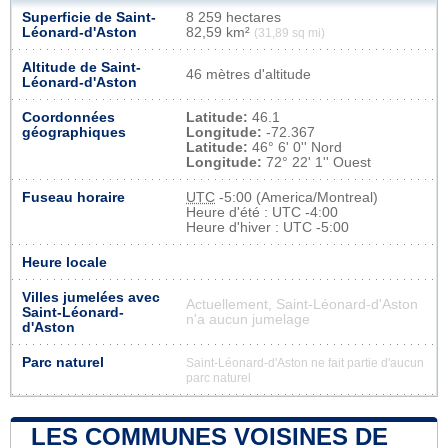
Superficie de Saint-
8 259 hectares
Léonard-d'Aston
82,59 km²
(31,89 sq mi)
Altitude de Saint-
46 mètres d'altitude
Léonard-d'Aston
Coordonnées
Latitude:
46.1
géographiques
Longitude:
-72.367
Latitude:
46° 6' 0'' Nord
Longitude:
72° 22' 1'' Ouest
Fuseau horaire
UTC
-5:00 (America/Montreal)
Heure d'été : UTC -4:00
Heure d'hiver : UTC -5:00
Heure locale
Villes jumelées avec
Actuellement, Saint-Léonard-d'Aston
Saint-Léonard-
n'a aucun jumelage
d'Aston
Parc naturel
Saint-Léonard-d'Aston ne fait partie d'aucun
parc naturel
LES COMMUNES VOISINES DE