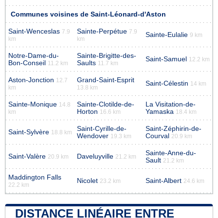
Communes voisines de Saint-Léonard-d'Aston
Saint-Wenceslas
Sainte-Perpétue
7.9
7.9
Sainte-Eulalie
9 km
km
km
Notre-Dame-du-
Sainte-Brigitte-des-
Saint-Samuel
12.2 km
Bon-Conseil
Saults
11.2 km
11.7 km
Aston-Jonction
Grand-Saint-Esprit
12.7
Saint-Célestin
14 km
km
13.8 km
Sainte-Monique
Sainte-Clotilde-de-
La Visitation-de-
14.8
Horton
Yamaska
km
16.6 km
18.4 km
Saint-Cyrille-de-
Saint-Zéphirin-de-
Saint-Sylvère
18.8 km
Wendover
Courval
19.3 km
20.9 km
Sainte-Anne-du-
Saint-Valère
Daveluyville
20.9 km
21.2 km
Sault
21.2 km
Maddington Falls
Nicolet
Saint-Albert
23.2 km
24.6 km
22.2 km
DISTANCE LINÉAIRE ENTRE