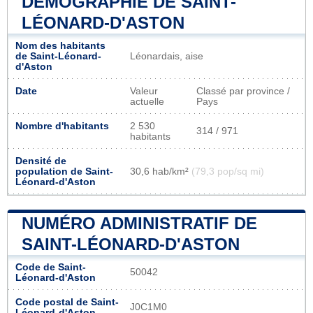
DÉMOGRAPHIE DE SAINT-
LÉONARD-D'ASTON
Nom des habitants
de Saint-Léonard-
Léonardais, aise
d'Aston
Date
Valeur
Classé par province /
actuelle
Pays
Nombre d'habitants
2 530
314 / 971
habitants
Densité de
population de Saint-
30,6 hab/km²
(79,3 pop/sq mi)
Léonard-d'Aston
NUMÉRO ADMINISTRATIF DE
SAINT-LÉONARD-D'ASTON
Code de Saint-
50042
Léonard-d'Aston
Code postal de Saint-
J0C1M0
Léonard-d'Aston