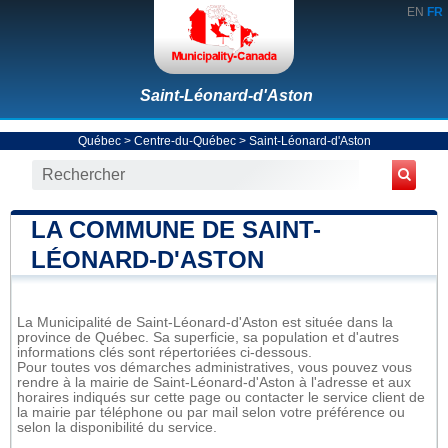
EN
FR
Saint-Léonard-d'Aston
Québec
>
Centre-du-Québec
>
Saint-Léonard-d'Aston
LA COMMUNE DE SAINT-
LÉONARD-D'ASTON
La Municipalité de Saint-Léonard-d'Aston est située dans la
province de Québec. Sa superficie, sa population et d'autres
informations clés sont répertoriées ci-dessous.
Pour toutes vos démarches administratives, vous pouvez vous
rendre à la mairie de Saint-Léonard-d'Aston à l'adresse et aux
horaires indiqués sur cette page ou contacter le service client de
la mairie par téléphone ou par mail selon votre préférence ou
selon la disponibilité du service.