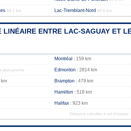
pes
Lac-Tremblant-Nord
48.1 km
49.6 km
 LINÉAIRE ENTRE LAC-SAGUAY ET LE
Montréal
: 159 km
Edmonton
: 2814 km
la plus proche
 km
Brampton
: 479 km
Hamilton
: 518 km
Halifax
: 923 km
Distance calculée à vol d'oiseau