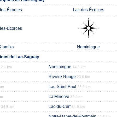
des-Écorces
Lac-des-Écorces
des-Écorces
Kiamika
Nominingue
nes de Lac-Saguay
Nominingue
12.1 km
14.3 km
Rivière-Rouge
23.6 km
Lac-Saint-Paul
 km
28.9 km
La Minerve
km
32.4 km
Lac-du-Cerf
34.5 km
34.9 km
Notre-Dame-de-Pontmain
44.3 km