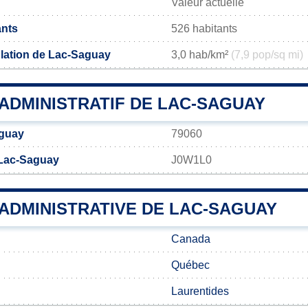
Valeur actuelle
ants
526 habitants
lation de Lac-Saguay
3,0 hab/km²
(7,9 pop/sq mi)
ADMINISTRATIF DE LAC-SAGUAY
guay
79060
 Lac-Saguay
J0W1L0
 ADMINISTRATIVE DE LAC-SAGUAY
Canada
Québec
Laurentides