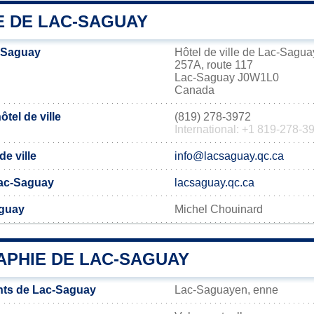
E DE LAC-SAGUAY
-Saguay
Hôtel de ville de Lac-Sagua
257A, route 117
Lac-Saguay J0W1L0
Canada
tel de ville
(819) 278-3972
International: +1 819-278-3
de ville
info@lacsaguay.qc.ca
 Lac-Saguay
lacsaguay.qc.ca
aguay
Michel Chouinard
PHIE DE LAC-SAGUAY
nts de Lac-Saguay
Lac-Saguayen, enne