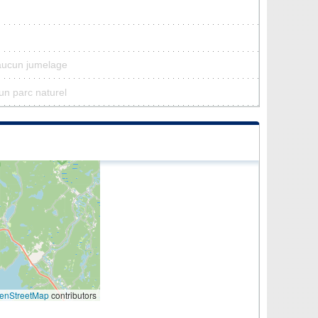
aucun jumelage
un parc naturel
enStreetMap
contributors