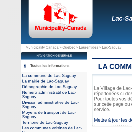
Lac-S
Municipality Canada >
Québec
>
Laurentides
>
Lac-Saguay
NAVIGATION GÉNÉRALE
LA COMM
Toutes les informations
La commune de Lac-Saguay
La mairie de Lac-Saguay
Démographie de Lac-Saguay
La Village de Lac-
Numéro administratif de Lac-
répertoriées ci-de
Saguay
Pour toutes vos d
Division administrative de Lac-
sur cette page ou 
Saguay
service.
Moyens de transport de Lac-
Saguay
Mettre à jour les 
Territoire de Lac-Saguay
Les communes voisines de Lac-