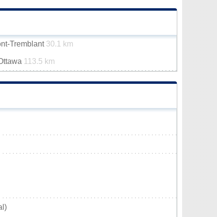
ont-Tremblant
30.1 km
-Ottawa
113.5 km
l)