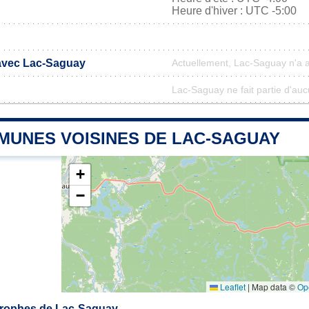
Heure d'hiver : UTC -5:00
 avec Lac-Saguay
Actuellement, Lac-Saguay n'a 
Lac-Saguay ne fait partie d'auc
MUNES VOISINES DE LAC-SAGUAY
+
−
Leaflet
|
Map data ©
Op
rophes de Lac-Saguay