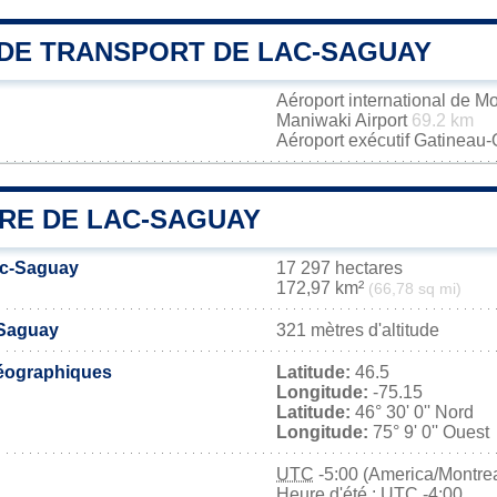
DE TRANSPORT DE LAC-SAGUAY
Aéroport international de M
Maniwaki Airport
69.2 km
Aéroport exécutif Gatineau
IRE DE LAC-SAGUAY
ac-Saguay
17 297 hectares
172,97 km²
(66,78 sq mi)
-Saguay
321 mètres d'altitude
éographiques
Latitude:
46.5
Longitude:
-75.15
Latitude:
46° 30' 0'' Nord
Longitude:
75° 9' 0'' Ouest
UTC
-5:00 (America/Montrea
Heure d'été : UTC -4:00