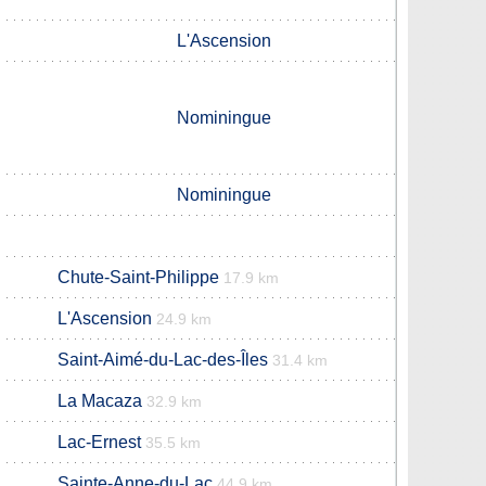
L'Ascension
Nominingue
Nominingue
Chute-Saint-Philippe
17.9 km
L'Ascension
24.9 km
Saint-Aimé-du-Lac-des-Îles
31.4 km
La Macaza
32.9 km
Lac-Ernest
35.5 km
Sainte-Anne-du-Lac
44.9 km