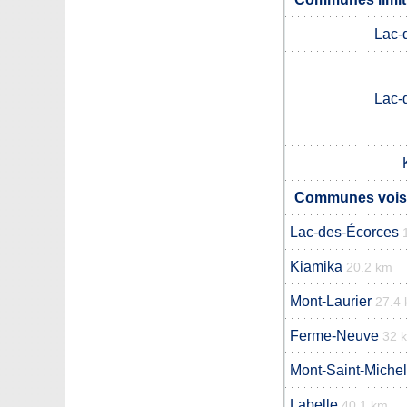
Lac-
Lac-
Communes voisi
Lac-des-Écorces
Kiamika
20.2 km
Mont-Laurier
27.4
Ferme-Neuve
32 
Mont-Saint-Michel
Labelle
40.1 km