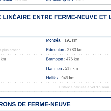
 LINÉAIRE ENTRE FERME-NEUVE ET L
Montréal
: 191 km
Edmonton
: 2783 km
la plus proche
 km
Brampton
: 476 km
Hamilton
: 518 km
Halifax
: 949 km
Distance calculée à vol d'oiseau
IRONS DE FERME-NEUVE