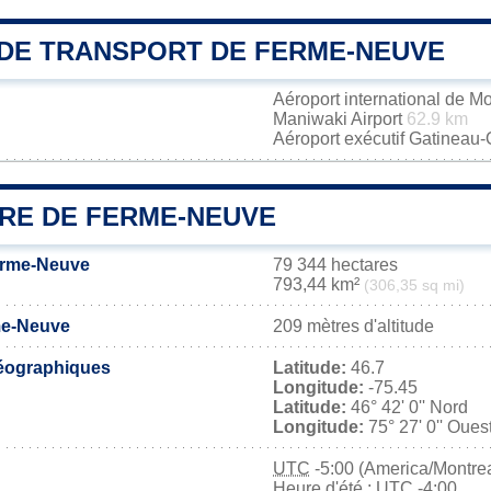
DE TRANSPORT DE FERME-NEUVE
Aéroport international de M
Maniwaki Airport
62.9 km
Aéroport exécutif Gatineau
IRE DE FERME-NEUVE
erme-Neuve
79 344 hectares
793,44 km²
(306,35 sq mi)
me-Neuve
209 mètres d'altitude
éographiques
Latitude:
46.7
Longitude:
-75.45
Latitude:
46° 42' 0'' Nord
Longitude:
75° 27' 0'' Oues
UTC
-5:00 (America/Montrea
Heure d'été : UTC -4:00