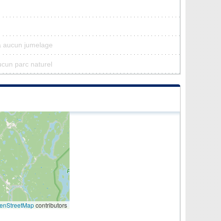
a aucun jumelage
ucun parc naturel
enStreetMap
contributors