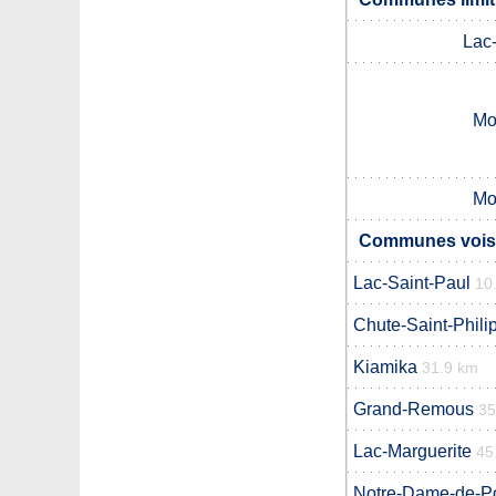
Lac
Mo
Mo
Communes vois
Lac-Saint-Paul
10
Chute-Saint-Phili
Kiamika
31.9 km
Grand-Remous
35
Lac-Marguerite
45
Notre-Dame-de-P