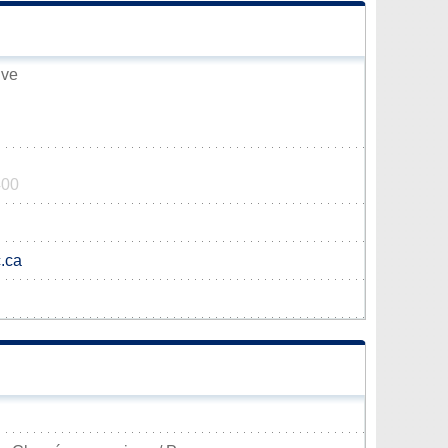
uve
400
.ca