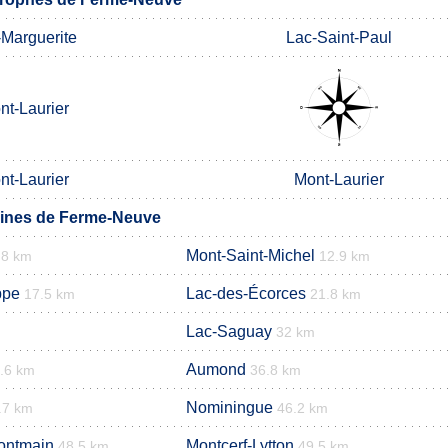
-Marguerite
Lac-Saint-Paul
nt-Laurier
nt-Laurier
Mont-Laurier
ines de Ferme-Neuve
Mont-Saint-Michel
.8 km
12.9 km
ppe
Lac-des-Écorces
17.5 km
21.8 km
Lac-Saguay
32 km
Aumond
.6 km
36.8 km
Nominingue
.7 km
46.2 km
ontmain
Montcerf-Lytton
48.5 km
49.5 km