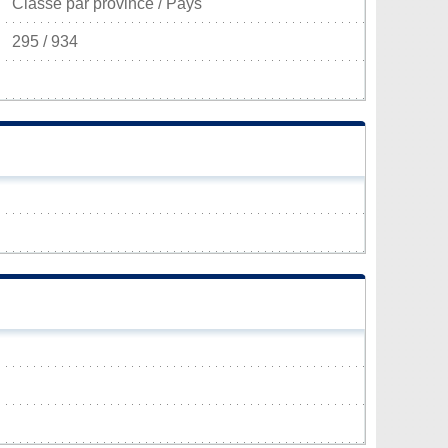
Classé par province / Pays
295 / 934