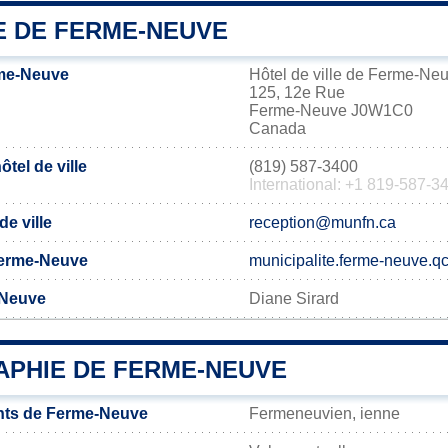
E DE FERME-NEUVE
me-Neuve
Hôtel de ville de Ferme-Ne
125, 12e Rue
Ferme-Neuve J0W1C0
Canada
tel de ville
(819) 587-3400
International: +1 819-587-3
de ville
reception@munfn.ca
 Ferme-Neuve
municipalite.ferme-neuve.qc
-Neuve
Diane Sirard
PHIE DE FERME-NEUVE
nts de Ferme-Neuve
Fermeneuvien, ienne