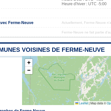
Heure d'hiver : UTC -5:00
 avec Ferme-Neuve
Actuellement, Ferme-Neuve n'
Ferme-Neuve ne fait partie d'a
MUNES VOISINES DE FERME-NEUVE
+
−
Leaflet
|
Map data ©
Op
rophes de Ferme-Neuve