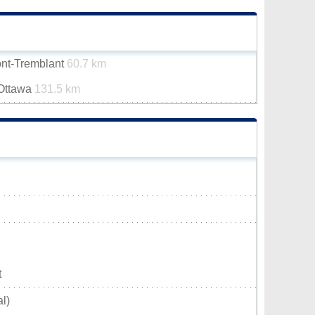
ont-Tremblant
60.7 km
-Ottawa
131.5 km
t
l)