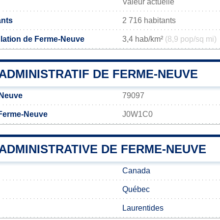
Valeur actuelle
ants
2 716 habitants
lation de Ferme-Neuve
3,4 hab/km²
(8,9 pop/sq mi)
ADMINISTRATIF DE FERME-NEUVE
-Neuve
79097
 Ferme-Neuve
J0W1C0
 ADMINISTRATIVE DE FERME-NEUVE
Canada
Québec
Laurentides