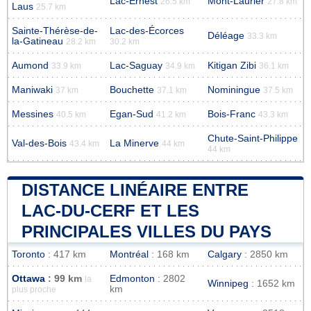
Lac-Ernest
Mont-Laurier
26.5 km
27.8 km
Laus
25.7 km
Sainte-Thérèse-de-
Lac-des-Écorces
Déléage
33.3 km
la-Gatineau
28.2 km
30.2 km
Aumond
Lac-Saguay
Kitigan Zibi
33.9 km
34.9 km
36.1 km
Maniwaki
Bouchette
Nominingue
37 km
37.1 km
37.5 km
Messines
Egan-Sud
Bois-Franc
40.5 km
41.2 km
43.3 km
Chute-Saint-Philippe
Val-des-Bois
La Minerve
43.4 km
44 km
44 km
DISTANCE LINÉAIRE ENTRE
LAC-DU-CERF ET LES
PRINCIPALES VILLES DU PAYS
Toronto
: 417 km
Montréal
: 168 km
Calgary
: 2850 km
Ottawa
: 99 km
Edmonton
: 2802
la
Winnipeg
: 1652 km
km
plus proche