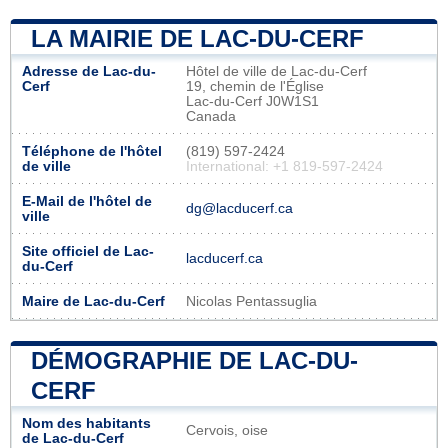
LA MAIRIE DE LAC-DU-CERF
Adresse de Lac-du-
Hôtel de ville de Lac-du-Cerf
Cerf
19, chemin de l'Église
Lac-du-Cerf J0W1S1
Canada
Téléphone de l'hôtel
(819) 597-2424
de ville
International: +1 819-597-2424
E-Mail de l'hôtel de
dg@lacducerf.ca
ville
Site officiel de Lac-
lacducerf.ca
du-Cerf
Maire de Lac-du-Cerf
Nicolas Pentassuglia
DÉMOGRAPHIE DE LAC-DU-
CERF
Nom des habitants
Cervois, oise
de Lac-du-Cerf