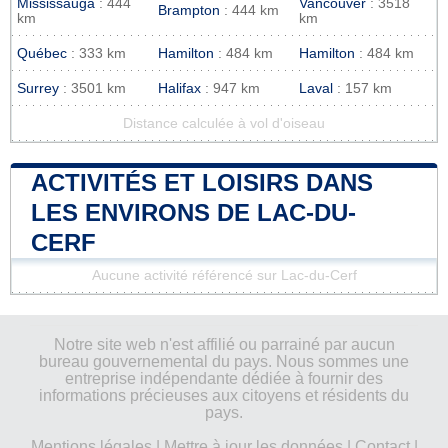
Mississauga
: 444
Vancouver
: 3518
Brampton
: 444 km
km
km
Québec
: 333 km
Hamilton
: 484 km
Hamilton
: 484 km
Surrey
: 3501 km
Halifax
: 947 km
Laval
: 157 km
Distance calculée à vol d'oiseau
ACTIVITÉS ET LOISIRS DANS
LES ENVIRONS DE LAC-DU-
CERF
Aucune activité référencé sur Lac-du-Cerf
Notre site web n'est affilié ou parrainé par aucun
bureau gouvernemental du pays. Nous sommes une
entreprise indépendante dédiée à fournir des
informations précieuses aux citoyens et résidents du
pays.
Mentions légales
|
Mettre à jour les données
|
Contact
|