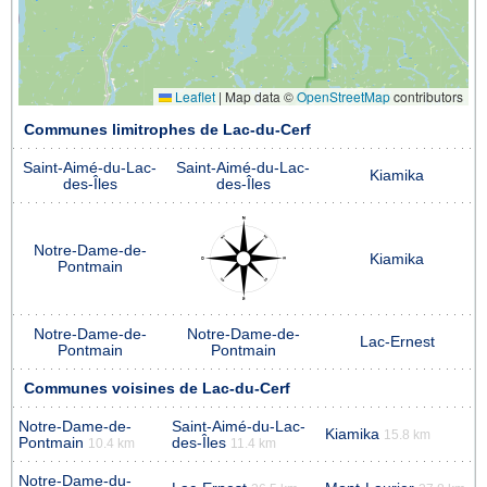
Leaflet
|
Map data ©
OpenStreetMap
contributors
Communes limitrophes de Lac-du-Cerf
Saint-Aimé-du-Lac-
Saint-Aimé-du-Lac-
Kiamika
des-Îles
des-Îles
Notre-Dame-de-
Kiamika
Pontmain
Notre-Dame-de-
Notre-Dame-de-
Lac-Ernest
Pontmain
Pontmain
Communes voisines de Lac-du-Cerf
Notre-Dame-de-
Saint-Aimé-du-Lac-
Kiamika
15.8 km
Pontmain
des-Îles
10.4 km
11.4 km
Notre-Dame-du-