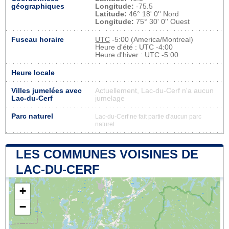
géographiques
Longitude:
-75.5
Latitude:
46° 18' 0'' Nord
Longitude:
75° 30' 0'' Ouest
Fuseau horaire
UTC
-5:00 (America/Montreal)
Heure d'été : UTC -4:00
Heure d'hiver : UTC -5:00
Heure locale
Villes jumelées avec
Actuellement, Lac-du-Cerf n'a aucun
Lac-du-Cerf
jumelage
Parc naturel
Lac-du-Cerf ne fait partie d'aucun parc
naturel
LES COMMUNES VOISINES DE
LAC-DU-CERF
+
−