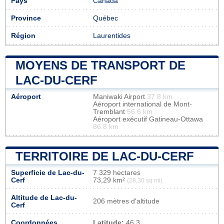
Pays
Canada
Province
Québec
Région
Laurentides
MOYENS DE TRANSPORT DE
LAC-DU-CERF
Aéroport
Maniwaki Airport
37.8 km
Aéroport international de Mont-
Tremblant
56.6 km
Aéroport exécutif Gatineau-Ottawa
86.8 km
TERRITOIRE DE LAC-DU-CERF
Superficie de Lac-du-
7 329 hectares
Cerf
73,29 km²
(28,30 sq mi)
Altitude de Lac-du-
206 mètres d'altitude
Cerf
Coordonnées
Latitude:
46.3