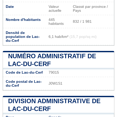
Date
Valeur
Classé par province /
actuelle
Pays
Nombre d'habitants
445
832 / 1 981
habitants
Densité de
population de Lac-
6,1 hab/km²
(15,7 pop/sq mi)
du-Cerf
NUMÉRO ADMINISTRATIF DE
LAC-DU-CERF
Code de Lac-du-Cerf
79015
Code postal de Lac-
J0W1S1
du-Cerf
DIVISION ADMINISTRATIVE DE
LAC-DU-CERF