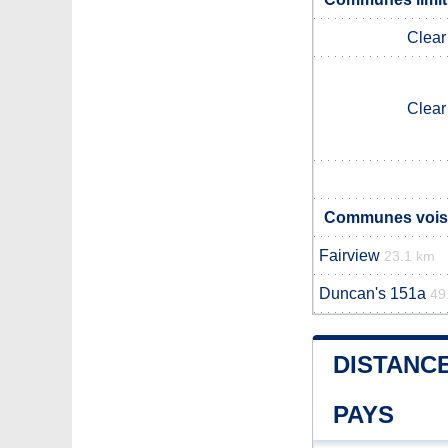
Clear
Clear
Communes voisi
Fairview
23.1 km
Duncan's 151a
49
DISTANCE
PAYS