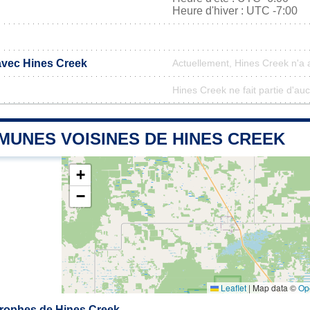
Heure d'hiver : UTC -7:00
 avec Hines Creek
Actuellement, Hines Creek n'a
Hines Creek ne fait partie d'au
MUNES VOISINES DE HINES CREEK
+
−
Leaflet
|
Map data ©
Op
rophes de Hines Creek