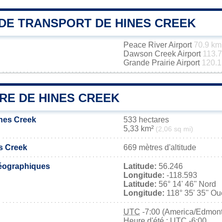
DE TRANSPORT DE HINES CREEK
Peace River Airport
70.9 km
Dawson Creek Airport
113.
Grande Prairie Airport
120.1
RE DE HINES CREEK
ines Creek
533 hectares
5,33 km²
(2,06 sq mi)
es Creek
669 mètres d'altitude
éographiques
Latitude:
56.246
Longitude:
-118.593
Latitude:
56° 14' 46'' Nord
Longitude:
118° 35' 35'' Ou
UTC
-7:00 (America/Edmon
Heure d'été : UTC -6:00