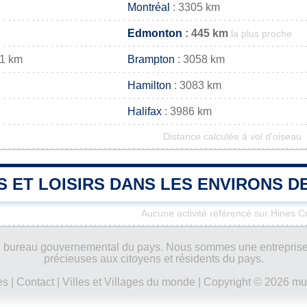
Montréal
: 3305 km
Edmonton
: 445 km
la plus proche
71 km
Brampton
: 3058 km
Hamilton
: 3083 km
Halifax
: 3986 km
Distance calculée à vol d'oiseau
S ET LOISIRS DANS LES ENVIRONS D
Aucune activité référencé sur Hines C
ucun bureau gouvernemental du pays. Nous sommes une entreprise
précieuses aux citoyens et résidents du pays.
es
|
Contact
|
Villes et Villages du monde
| Copyright © 2026 mun