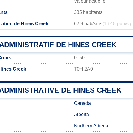
Valeur actuelle
ants
335 habitants
lation de Hines Creek
62,9 hab/km²
(162,8 pop/sq 
ADMINISTRATIF DE HINES CREEK
Creek
0150
Hines Creek
T0H 2A0
 ADMINISTRATIVE DE HINES CREEK
Canada
Alberta
Northern Alberta