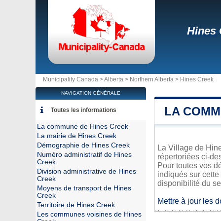
Hines 
Municipality Canada >
Alberta
>
Northern Alberta
>
Hines Creek
NAVIGATION GÉNÉRALE
LA COMM
Toutes les informations
La commune de Hines Creek
La mairie de Hines Creek
Démographie de Hines Creek
La Village de Hine
Numéro administratif de Hines
répertoriées ci-de
Creek
Pour toutes vos d
Division administrative de Hines
indiqués sur cette
Creek
disponibilité du se
Moyens de transport de Hines
Creek
Mettre à jour les 
Territoire de Hines Creek
Les communes voisines de Hines