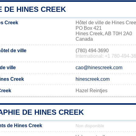
E DE HINES CREEK
es Creek
Hôtel de ville de Hines Cre
PO Box 421
Hines Creek, AB T0H 2A0
Canada
tel de ville
(780) 494-3690
International: +1 780-494-3
de ville
cao@hinescreek.com
Hines Creek
hinescreek.com
Creek
Hazel Reintjes
PHIE DE HINES CREEK
ts de Hines Creek
Non disponible