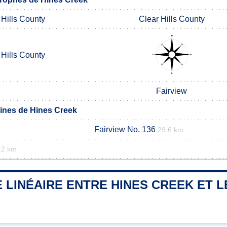
 Hills County
Clear Hills County
 Hills County
Fairview
nes de Hines Creek
Fairview No. 136
29.6 km
.2 km
 LINÉAIRE ENTRE HINES CREEK ET L