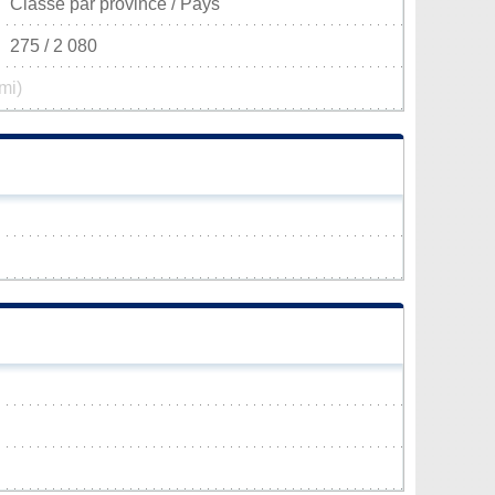
Classé par province / Pays
275 / 2 080
mi)