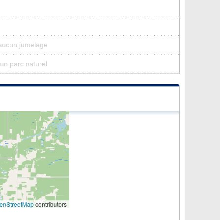
 aucun jumelage
cun parc naturel
enStreetMap
contributors