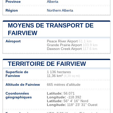
Province
Alberta
Région
Northern Alberta
MOYENS DE TRANSPORT DE
FAIRVIEW
Aéroport
Peace River Airport
61.1 km
Grande Prairie Airport
103.9 km
Dawson Creek Airport
117.6 km
TERRITOIRE DE FAIRVIEW
Superficie de
1 136 hectares
Fairview
11,36 km²
(4,39 sq mi)
Altitude de Fairview
665 mètres d'altitude
Coordonnées
Latitude:
56.071
géographiques
Longitude:
-118.392
Latitude:
56° 4' 16'' Nord
Longitude:
118° 23' 31'' Ouest