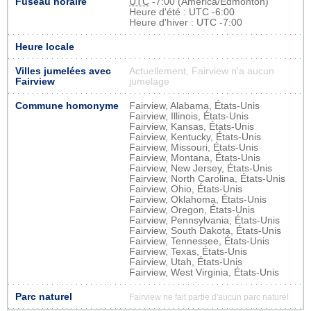
Fuseau horaire
UTC
-7:00 (America/Edmonton)
Heure d'été : UTC -6:00
Heure d'hiver : UTC -7:00
Heure locale
Villes jumelées avec
Actuellement, Fairview n'a aucun
Fairview
jumelage
Commune homonyme
Fairview, Alabama, États-Unis
Fairview, Illinois, États-Unis
Fairview, Kansas, États-Unis
Fairview, Kentucky, États-Unis
Fairview, Missouri, États-Unis
Fairview, Montana, États-Unis
Fairview, New Jersey, États-Unis
Fairview, North Carolina, États-Unis
Fairview, Ohio, États-Unis
Fairview, Oklahoma, États-Unis
Fairview, Oregon, États-Unis
Fairview, Pennsylvania, États-Unis
Fairview, South Dakota, États-Unis
Fairview, Tennessee, États-Unis
Fairview, Texas, États-Unis
Fairview, Utah, États-Unis
Fairview, West Virginia, États-Unis
Parc naturel
Fairview ne fait partie d'aucun parc naturel