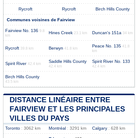
Rycroft
Rycroft
Birch Hills County
Communes voisines de Fairview
Fairview No. 136
9.8
Hines Creek
Duncan's 151a
23.1 km
34 km
km
Peace No. 135
41.8
Rycroft
Berwyn
39.8 km
41.8 km
km
Saddle Hills County
Spirit River No. 133
Spirit River
42.4 km
42.4 km
42.4 km
Birch Hills County
43.5 km
DISTANCE LINÉAIRE ENTRE
FAIRVIEW ET LES PRINCIPALES
VILLES DU PAYS
Toronto
: 3062 km
Montréal
: 3291 km
Calgary
: 628 km