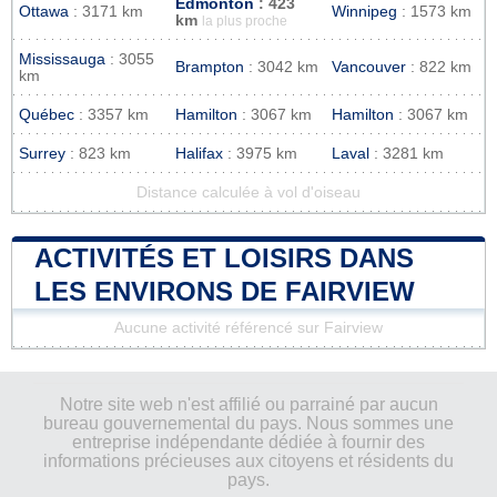
Edmonton
: 423
Ottawa
: 3171 km
Winnipeg
: 1573 km
km
la plus proche
Mississauga
: 3055
Brampton
: 3042 km
Vancouver
: 822 km
km
Québec
: 3357 km
Hamilton
: 3067 km
Hamilton
: 3067 km
Surrey
: 823 km
Halifax
: 3975 km
Laval
: 3281 km
Distance calculée à vol d'oiseau
ACTIVITÉS ET LOISIRS DANS
LES ENVIRONS DE FAIRVIEW
Aucune activité référencé sur Fairview
Notre site web n'est affilié ou parrainé par aucun
bureau gouvernemental du pays. Nous sommes une
entreprise indépendante dédiée à fournir des
informations précieuses aux citoyens et résidents du
pays.