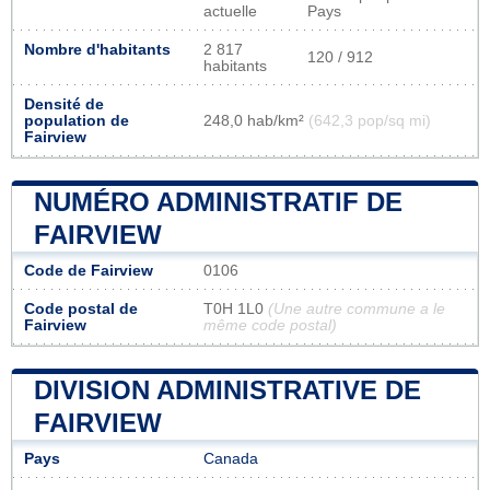
actuelle
Pays
Nombre d'habitants
2 817
120 / 912
habitants
Densité de
population de
248,0 hab/km²
(642,3 pop/sq mi)
Fairview
NUMÉRO ADMINISTRATIF DE
FAIRVIEW
Code de Fairview
0106
Code postal de
T0H 1L0
(Une autre commune a le
Fairview
même code postal)
DIVISION ADMINISTRATIVE DE
FAIRVIEW
Pays
Canada