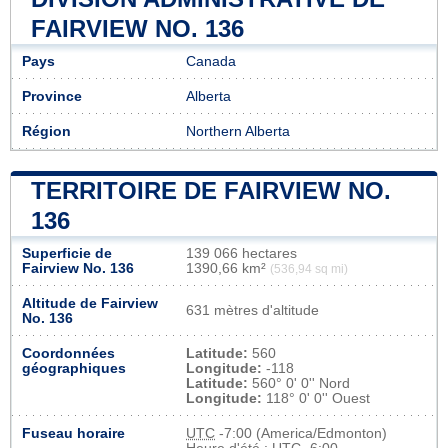
FAIRVIEW NO. 136
Pays
Canada
Province
Alberta
Région
Northern Alberta
TERRITOIRE DE FAIRVIEW NO.
136
Superficie de
139 066 hectares
Fairview No. 136
1390,66 km²
(536,94 sq mi)
Altitude de Fairview
631 mètres d'altitude
No. 136
Coordonnées
Latitude:
560
géographiques
Longitude:
-118
Latitude:
560° 0' 0'' Nord
Longitude:
118° 0' 0'' Ouest
Fuseau horaire
UTC
-7:00 (America/Edmonton)