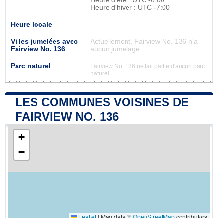
Heure d'été : UTC -6:00
Heure d'hiver : UTC -7:00
Heure locale
Villes jumelées avec
Actuellement, Fairview No. 136 n'a
Fairview No. 136
aucun jumelage
Parc naturel
Fairview No. 136 ne fait partie d'aucun parc
naturel
LES COMMUNES VOISINES DE
FAIRVIEW NO. 136
+
−
Leaflet
|
Map data ©
OpenStreetMap
contributors