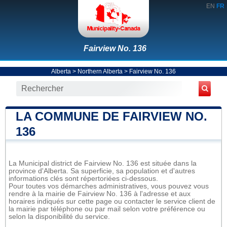
EN
FR
Fairview No. 136
Alberta
>
Northern Alberta
>
Fairview No. 136
LA COMMUNE DE FAIRVIEW NO.
136
La Municipal district de Fairview No. 136 est située dans la
province d'Alberta. Sa superficie, sa population et d'autres
informations clés sont répertoriées ci-dessous.
Pour toutes vos démarches administratives, vous pouvez vous
rendre à la mairie de Fairview No. 136 à l'adresse et aux
horaires indiqués sur cette page ou contacter le service client de
la mairie par téléphone ou par mail selon votre préférence ou
selon la disponibilité du service.