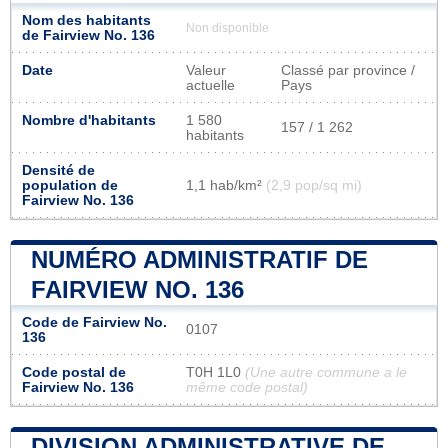
Nom des habitants
Non disponible
de Fairview No. 136
Date
Valeur
Classé par province /
actuelle
Pays
Nombre d'habitants
1 580
157 / 1 262
habitants
Densité de
population de
1,1 hab/km²
(2,9 pop/sq mi)
Fairview No. 136
NUMÉRO ADMINISTRATIF DE
FAIRVIEW NO. 136
Code de Fairview No.
0107
136
Code postal de
T0H 1L0
(Une autre commune a le
Fairview No. 136
même code postal)
DIVISION ADMINISTRATIVE DE