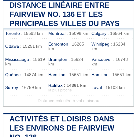
DISTANCE LINÉAIRE ENTRE
FAIRVIEW NO. 136 ET LES
PRINCIPALES VILLES DU PAYS
Toronto
: 15593 km
Montréal
: 15098 km
Calgary
: 16564 km
Edmonton
: 16285
Winnipeg
: 16234
Ottawa
: 15251 km
km
km
Mississauga
: 15619
Brampton
: 15624
Vancouver
: 16748
km
km
km
Québec
: 14874 km
Hamilton
: 15651 km
Hamilton
: 15651 km
Halifax
: 14361 km
Surrey
: 16759 km
Laval
: 15103 km
la plus proche
Distance calculée à vol d'oiseau
ACTIVITÉS ET LOISIRS DANS
LES ENVIRONS DE FAIRVIEW