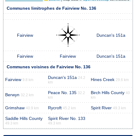
Communes limitrophes de Fairview No. 136
Fairview
Duncan's 151a
Fairview
Fairview
Duncan's 151a
Communes voisines de Fairview No. 136
Duncan's 151a
24.2
Fairview
Hines Creek
9.8 km
29.6 km
km
Peace No. 135
Birch Hills County
32.2
40
Berwyn
32.2 km
km
km
Grimshaw
Rycroft
Spirit River
40.9 km
45.2 km
49.3 km
Saddle Hills County
Spirit River No. 133
49.3 km
49.3 km