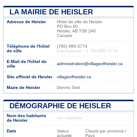
LA MAIRIE DE HEISLER
Adresse de Heisler
Hôtel de ville de Heisler
PO Box 60
Heisler, AB T0B 2A0
Canada
Téléphone de l'hôtel
(780) 889-3774
de ville
International: +1 780-889-3774
E-Mail de l'hôtel de
administration@villageofheisler.ca
ville
Site officiel de Heisler
villageofheisler.ca
Maire de Heisler
Dennis Steil
DÉMOGRAPHIE DE HEISLER
Nom des habitants
Non disponible
de Heisler
Date
Valeur
Classé par province /
actuelle
Pays