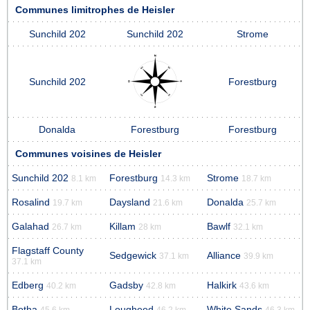
Communes limitrophes de Heisler
Sunchild 202
Sunchild 202
Strome
Sunchild 202
Forestburg
Donalda
Forestburg
Forestburg
Communes voisines de Heisler
Sunchild 202
Forestburg
Strome
8.1 km
14.3 km
18.7 km
Rosalind
Daysland
Donalda
19.7 km
21.6 km
25.7 km
Galahad
Killam
Bawlf
26.7 km
28 km
32.1 km
Flagstaff County
Sedgewick
Alliance
37.1 km
39.9 km
37.1 km
Edberg
Gadsby
Halkirk
40.2 km
42.8 km
43.6 km
Botha
Lougheed
White Sands
45.6 km
46.2 km
46.3 km