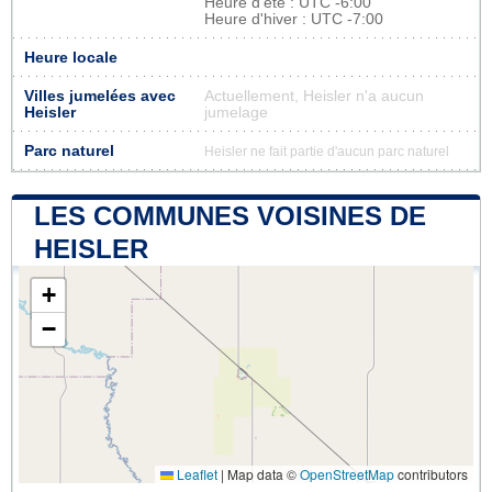
Heure d'été : UTC -6:00
Heure d'hiver : UTC -7:00
Heure locale
Villes jumelées avec
Actuellement, Heisler n'a aucun
Heisler
jumelage
Parc naturel
Heisler ne fait partie d'aucun parc naturel
LES COMMUNES VOISINES DE
HEISLER
+
−
Leaflet
|
Map data ©
OpenStreetMap
contributors