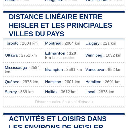
DISTANCE LINÉAIRE ENTRE
HEISLER ET LES PRINCIPALES
VILLES DU PAYS
Toronto
: 2604 km
Montréal
: 2884 km
Calgary
: 221 km
Edmonton
: 128
Ottawa
: 2751 km
Winnipeg
: 1092 km
km
la plus proche
Mississauga
: 2594
Brampton
: 2581 km
Vancouver
: 852 km
km
Québec
: 2978 km
Hamilton
: 2601 km
Hamilton
: 2601 km
Surrey
: 839 km
Halifax
: 3612 km
Laval
: 2873 km
Distance calculée à vol d'oiseau
ACTIVITÉS ET LOISIRS DANS
LES ENVIRONS DE HEISLER