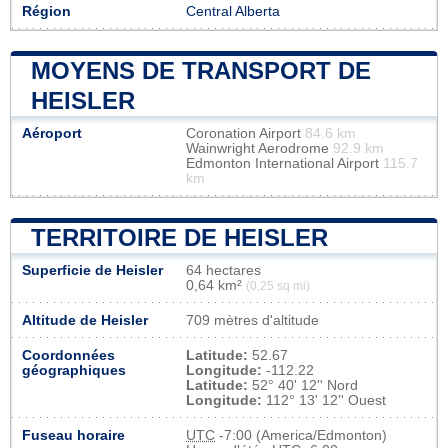
Région
Central Alberta
MOYENS DE TRANSPORT DE
HEISLER
Aéroport
Coronation Airport
84.6 km
Wainwright Aerodrome
92.9 km
Edmonton International Airport
115.7
km
TERRITOIRE DE HEISLER
Superficie de Heisler
64 hectares
0,64 km²
(0,25 sq mi)
Altitude de Heisler
709 mètres d'altitude
Coordonnées
Latitude:
52.67
géographiques
Longitude:
-112.22
Latitude:
52° 40' 12'' Nord
Longitude:
112° 13' 12'' Ouest
Fuseau horaire
UTC
-7:00 (America/Edmonton)