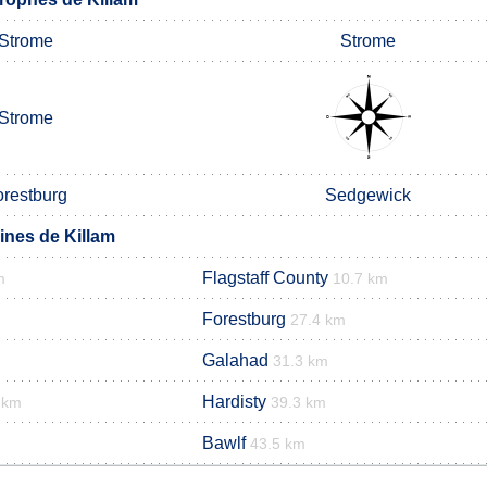
Strome
Strome
Strome
orestburg
Sedgewick
nes de Killam
Flagstaff County
m
10.7 km
Forestburg
27.4 km
Galahad
31.3 km
Hardisty
 km
39.3 km
Bawlf
43.5 km