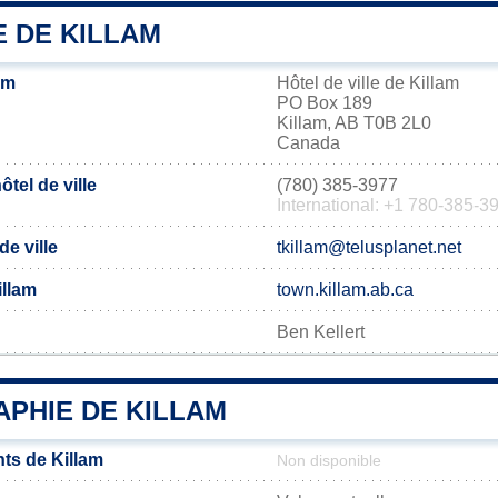
E DE KILLAM
am
Hôtel de ville de Killam
PO Box 189
Killam, AB T0B 2L0
Canada
tel de ville
(780) 385-3977
International: +1 780-385-3
de ville
tkillam@telusplanet.net
illam
town.killam.ab.ca
Ben Kellert
PHIE DE KILLAM
ts de Killam
Non disponible