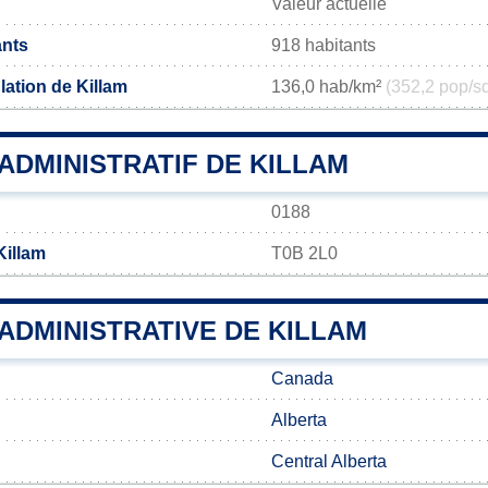
Valeur actuelle
ants
918 habitants
lation de Killam
136,0 hab/km²
(352,2 pop/s
ADMINISTRATIF DE KILLAM
0188
Killam
T0B 2L0
 ADMINISTRATIVE DE KILLAM
Canada
Alberta
Central Alberta