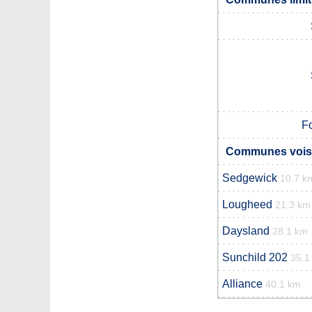
F
Communes voisi
Sedgewick
10.7 k
Lougheed
21.3 km
Daysland
28.1 km
Sunchild 202
35.1
Alliance
40.1 km