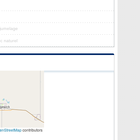
 jumelage
rc naturel
enStreetMap
contributors