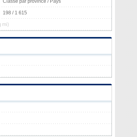
Classé par province / Pays
198 / 1 615
q mi)