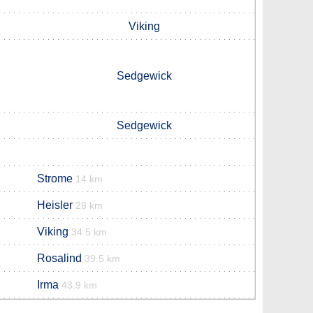
Viking
Sedgewick
Sedgewick
Strome
14 km
Heisler
28 km
Viking
34.5 km
Rosalind
39.5 km
Irma
43.9 km