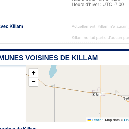
Heure d'hiver : UTC -7:00
avec Killam
Actuellement, Killam n'a aucun
Killam ne fait partie d'aucun pa
MUNES VOISINES DE KILLAM
+
−
Leaflet
|
Map data ©
Op
rophes de Killam