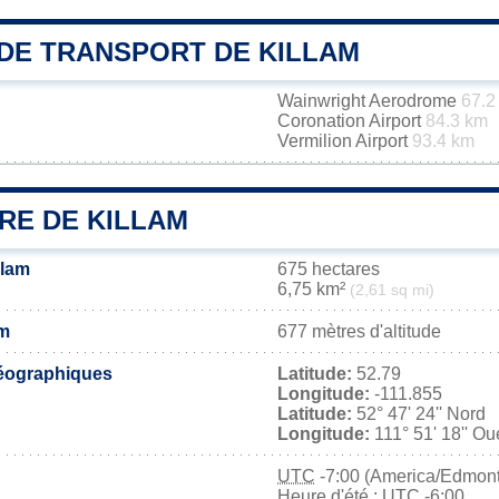
DE TRANSPORT DE KILLAM
Wainwright Aerodrome
67.2
Coronation Airport
84.3 km
Vermilion Airport
93.4 km
RE DE KILLAM
llam
675 hectares
6,75 km²
(2,61 sq mi)
am
677 mètres d'altitude
éographiques
Latitude:
52.79
Longitude:
-111.855
Latitude:
52° 47' 24'' Nord
Longitude:
111° 51' 18'' Ou
UTC
-7:00 (America/Edmon
Heure d'été : UTC -6:00